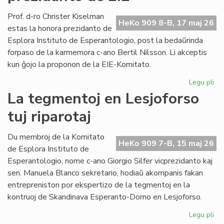
pri
kon
Prof. d-ro Christer Kiselman
HeKo 909 8-B, 17 maj 26
jur
estas la honora prezidanto de
Esplora Instituto de Esperantologio, post la bedaŭrinda
forpaso de la karmemora c-ano Bertil Nilsson. Li akceptis
kun ĝojo la proponon de la EIE-Komitato.
Legu pli
pri
Pro
La tegmentoj en Lesjoforso
Ki
tuj riparotaj
ho
pr
de
Du membroj de la Komitato
HeKo 909 7-B, 15 maj 26
EIE
de Esplora Instituto de
Esperantologio, nome c-ano Giorgio Silfer vicprezidanto kaj
sen. Manuela Blanco sekretario, hodiaŭ akompanis fakan
entrepreniston por ekspertizo de la tegmentoj en la
kontruoj de Skandinava Esperanto-Domo en Lesjoforso.
Legu pli
pri