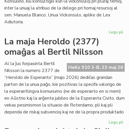
Konsulino, kiu konsultiĝis kun la vickonsuloj pri pluraj temoj,
inter la unuaj la atribuo de la delego pri homaj resursoj al
sen. Manuela Blanco, Unua Vickonsulo, aplike de Lex
Adiutoria.
Legu pli
pri
Ma
La maja Heroldo (2377)
ku
omaĝas al Bertil Nilsson
de
la
Kap
Al la ĵus forpasinta Bertil
HeKo 910 3-B, 23 maj 26
Nilsson la numero 2377 de
“Heroldo de Esperanto” (majo 2026) dediĉas grandan
parton de la unua paĝo, kie pozitivas la specifa valorigo de
la esperantlingva komunumo (ne de esperanto en si mem)
en Aŭstrio kaj la arĝenta jubileo de la Esperanta Civito, dum
vekas pesimismon la situacio de Roterdamo, pli kaj pli
dependa de riskaj subvencioj kaj ne de la propra produktado
Legu pli
pri
La