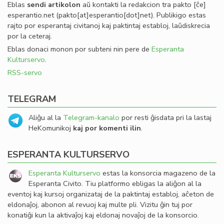
Eblas
sendi
artikolon
aŭ kontakti la redakcion tra
pakto
[ĉe]
esperantio
.
net
(pakto[at]esperantio[dot]net)
. Publikigo estas
rajto por esperantaj civitanoj kaj paktintaj establoj, laŭdiskrecia
por la ceteraj.
Eblas donaci monon por subteni nin pere de
Esperanta
Kulturservo
.
RSS-servo
TELEGRAM
Aliĝu al la
Telegram-kanalo
por resti ĝisdata pri la lastaj
HeKomunikoj
kaj por komenti ilin
.
ESPERANTA KULTURSERVO
Esperanta Kulturservo
estas la konsorcia magazeno de la
Esperanta Civito. Tiu platformo ebligas la aliĝon al la
eventoj kaj kursoj organizataj de la paktintaj establoj, aĉeton de
eldonaĵoj, abonon al revuoj kaj multe pli. Vizitu ĝin tuj por
konatiĝi kun la aktivaĵoj kaj eldonaj novaĵoj de la konsorcio.