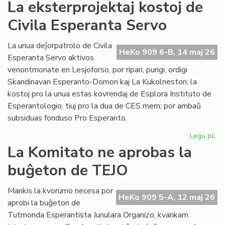
La
La eksterprojektaj kostoj de
te
Civila Esperanta Servo
en
Les
tuj
La unua deĵorpatrolo de Civila
HeKo 909 6-B, 14 maj 26
rip
Esperanta Servo aktivos
venontmonate en Lesjoforso, por ripari, purigi, ordigi
Skandinavan Esperanto-Domon kaj La Kukolneston; la
kostoj pro la unua estas kovrendaj de Esplora Instituto de
Esperantologio, tiuj pro la dua de CES mem; por ambaŭ
subsiduas fonduso Pro Esperanto.
Legu pli
pri
La
La Komitato ne aprobas la
eks
buĝeton de TEJO
kos
de
Civ
Mankis la kvorumo necesa por
HeKo 909 5-A, 12 maj 26
Es
aprobi la buĝeton de
Se
Tutmonda Esperantista Junulara Organizo, kvankam