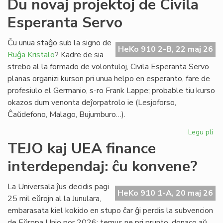
Du novaj projektoj de Civila
ma
Esperanta Servo
He
(2
om
Ĉu unua staĝo sub la signo de
HeKo 910 2-B, 22 maj 26
al
Ruĝa Kristalo
? Kadre de sia
Ber
strebo al la formado de volontuloj, Civila Esperanta Servo
Ni
planas organizi kurson pri unua helpo en esperanto, fare de
profesiulo el Germanio, s-ro Frank Lappe; probable tiu kurso
okazos dum venonta deĵorpatrolo ie (Lesjoforso,
Ĉaŭdefono, Malago, Bujumburo…).
Legu pli
pri
Du
TEJO kaj UEA finance
no
interdependaj: ĉu konvene?
pro
de
Civ
La Universala ĵus decidis pagi
HeKo 910 1-A, 20 maj 26
Es
25 mil eŭrojn al la Junulara,
Se
embarasata kiel kokido en stupo ĉar ĝi perdis la subvencion
de Eŭropa Unio por 2026: temus ne pri prunto, donaco aŭ