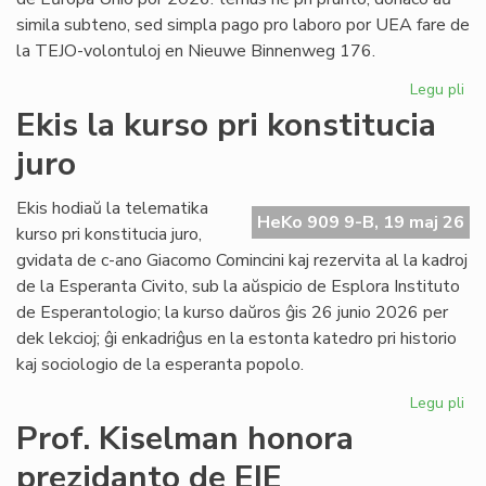
simila subteno, sed simpla pago pro laboro por UEA fare de
la TEJO-volontuloj en Nieuwe Binnenweg 176.
Legu pli
pri
TE
Ekis la kurso pri konstitucia
kaj
juro
UE
fi
int
Ekis hodiaŭ la telematika
HeKo 909 9-B, 19 maj 26
ĉu
kurso pri konstitucia juro,
ko
gvidata de c-ano Giacomo Comincini kaj rezervita al la kadroj
de la Esperanta Civito, sub la aŭspicio de Esplora Instituto
de Esperantologio; la kurso daŭros ĝis 26 junio 2026 per
dek lekcioj; ĝi enkadriĝus en la estonta katedro pri historio
kaj sociologio de la esperanta popolo.
Legu pli
pri
Eki
Prof. Kiselman honora
la
prezidanto de EIE
ku