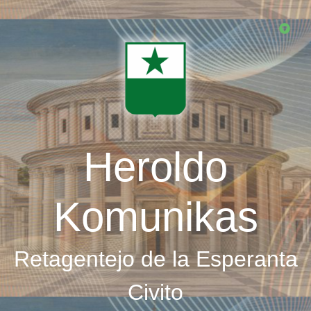
Skip
to
main
content
Heroldo
Komunikas
Retagentejo de la Esperanta
Civito