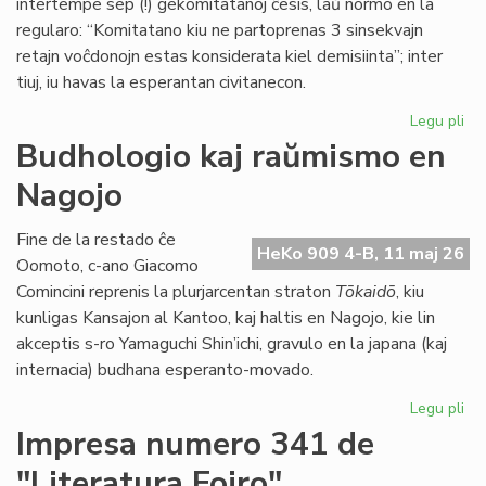
intertempe sep (!) gekomitatanoj ĉesis, laŭ normo en la
regularo: “Komitatano kiu ne partoprenas 3 sinsekvajn
retajn voĉdonojn estas konsiderata kiel demisiinta”; inter
tiuj, iu havas la esperantan civitanecon.
Legu pli
pri
La
Budhologio kaj raŭmismo en
Ko
Nagojo
ne
ap
la
Fine de la restado ĉe
HeKo 909 4-B, 11 maj 26
bu
Oomoto, c-ano Giacomo
de
Comincini reprenis la plurjarcentan straton
Tōkaidō
, kiu
TE
kunligas Kansajon al Kantoo, kaj haltis en Nagojo, kie lin
akceptis s-ro Yamaguchi Shin’ichi, gravulo en la japana (kaj
internacia) budhana esperanto-movado.
Legu pli
pri
Bu
Impresa numero 341 de
kaj
"Literatura Foiro"
ra