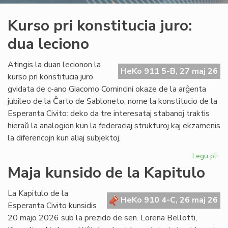
Kurso pri konstitucia juro:
dua leciono
Atingis la duan lecionon la
HeKo 911 5-B, 27 maj 26
kurso pri konstitucia juro
gvidata de c-ano Giacomo Comincini okaze de la arĝenta
jubileo de la Ĉarto de Sabloneto, nome la konstitucio de la
Esperanta Civito: deko da tre interesataj stabanoj traktis
hieraŭ la analogion kun la federaciaj strukturoj kaj ekzamenis
la diferencojn kun aliaj subjektoj.
Legu pli
pri
Ku
Maja kunsido de la Kapitulo
pri
kon
La Kapitulo de la
jur
HeKo 910 4-C, 26 maj 26
Esperanta Civito kunsidis
du
20 majo 2026 sub la prezido de sen. Lorena Bellotti,
lec