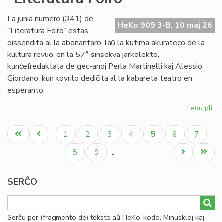
en
Na
La junia numero (341) de
HeKo 909 3-B, 10 maj 26
“Literatura Foiro” estas
dissendita al la abonantaro, laŭ la kutima akurateco de la
a
kultura revuo, en la 57
sinsekva jarkolekto,
kunĉefredaktata de gec-anoj Perla Martinelli kaj Alessio
Giordano, kun kovrilo dediĉita al la kabareta teatro en
esperanto.
Legu pli
pri
Im
Pagination
nu
Unua
Antaŭa
Paĝo
Paĝo
Paĝo
Paĝo
Aktuala
Paĝo
Paĝo
1
2
3
4
5
6
7
34
paĝo
paĝo
paĝo
de
Paĝo
Paĝo
Next
Last
8
9
…
"Li
page
page
Foi
SERĈO
Serĉu per (fragmento de) teksto aŭ HeKo-kodo. Minuskloj kaj