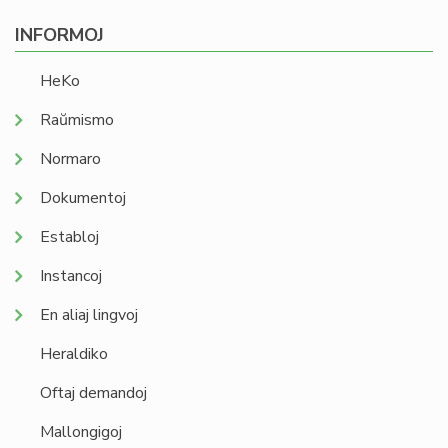
INFORMOJ
HeKo
Raŭmismo
Normaro
Dokumentoj
Establoj
Instancoj
En aliaj lingvoj
Heraldiko
Oftaj demandoj
Mallongigoj