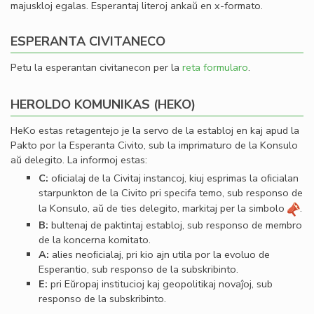
majuskloj egalas. Esperantaj literoj ankaŭ en x-formato.
ESPERANTA CIVITANECO
Petu la esperantan civitanecon per la
reta formularo
.
HEROLDO KOMUNIKAS (HEKO)
HeKo estas retagentejo je la servo de la establoj en kaj apud la
Pakto por la Esperanta Civito, sub la imprimaturo de la Konsulo
aŭ delegito. La informoj estas:
C:
oﬁcialaj de la Civitaj instancoj, kiuj esprimas la oﬁcialan
starpunkton de la Civito pri specifa temo, sub responso de
la Konsulo, aŭ de ties delegito, markitaj per la simbolo
.
B:
bultenaj de paktintaj establoj, sub responso de membro
de la koncerna komitato.
A:
alies neoﬁcialaj, pri kio ajn utila por la evoluo de
Esperantio, sub responso de la subskribinto.
E:
pri Eŭropaj institucioj kaj geopolitikaj novaĵoj, sub
responso de la subskribinto.