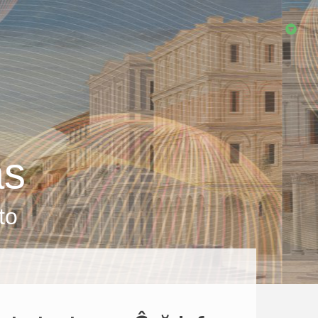
as
to