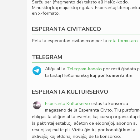
Serĉu per (fragmento de) teksto aŭ HeKo-kodo.
Minuskloj kaj majuskloj egalas. Esperantaj literoj ank
en x-formato.
ESPERANTA CIVITANECO
Petu la esperantan civitanecon per la
reta formularo
.
TELEGRAM
Aliĝu al la
Telegram-kanalo
por resti ĝisdata p
la lastaj HeKomunikoj
kaj por komenti ilin
.
ESPERANTA KULTURSERVO
Esperanta Kulturservo
estas la konsorcia
magazeno de la Esperanta Civito. Tiu platfor
ebligas la aliĝon al la eventoj kaj kursoj organizataj 
la paktintaj establoj, aĉeton de eldonaĵoj, abonon al
revuoj kaj multe pli. Vizitu ĝin tuj por konatiĝi kun la
aktivaĵoj kaj eldonaj novaĵoj de la konsorcio.