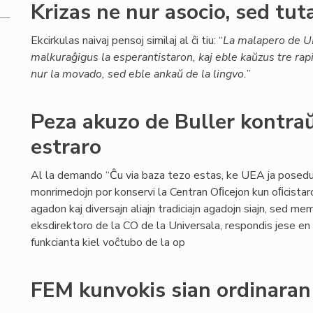
Krizas ne nur asocio, sed tu
Ekcirkulas naivaj pensoj similaj al ĉi tiu: “
La malapero de U
malkuraĝigus la esperantistaron, kaj eble kaŭzus tre rap
nur la movado, sed eble ankaŭ de la lingvo.
”
Peza akuzo de Buller kontraŭ
estraro
Al la demando “Ĉu via baza tezo estas, ke UEA ja posedu
monrimedojn por konservi la Centran Oﬁcejon kun oﬁcistar
agadon kaj diversajn aliajn tradiciajn agadojn siajn, sed me
eksdirektoro de la CO de la Universala, respondis jese e
funkcianta kiel voĉtubo de la op
FEM kunvokis sian ordinara