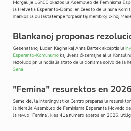
Morgaŭ je 16h00 okazos la Asembleo de Feminisma Esp
la Helvetia Esperanto-Domo, en ĉeesto de la nuna Komita
mankos la du lastatempe forpasintaj membroj: c-inoj Ma
Blankanoj proponas rezoluci
Gesenatanoj Lucien Kagina kaj Anna Bartek akceptis la
in
Esperanto-Komunumo
kaj liveris ĉi-semajne al la Konsul
rezolucio pri la hodiaŭa stato de la cionisma solvo de la 
Sena
"Femina" resurektos en 202
Same kiel la Interlingvistika Centro preparas la resurekto
la hieraŭa Asembleo de Feminisma Esperanta Movado deci
la revuo “Femina”, kies 41a numero aperos en 2026, utili