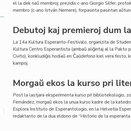
el la dek naŭ membroj: prezidis c-ano Giorgio Silfer, prot
membro (c-ano István Nemere), forpasinta pasintan aŭtun
Debutoj kaj premieroj dum l
La 14a Kultura Esperanto-Festivalo, organizita de Studen
Kultura Centro Esperantista (ambaŭ aliĝintaj al la Pakto 
Civito), konkludiĝis hodiaŭ en Ĉaŭdefono kiel vera festo, k
kampoj.
Morgaŭ ekos la kurso pri lite
Post la lastjara eksperimenta kurso pri bibliotekologio, 
Fernández, morgaŭ ekos la unua kurso kadre de la katedro 
Esplora Instituto de Esperantologio, en la Helvetia Espe
ext
redaktanto de la dua eldono de “Historio de la esperanta li
age