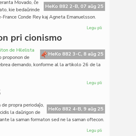
eranta Movado, ĉe
Buller
HeKo 882 2-B, 07 aŭg 25
to, kie bedaŭrinde
kontraŭ
rie-France Conde Rey kaj Agneta Emanuelsson.
Corsetti
kaj
Legu pli
pri
UEA-
FEM
on pri cionismo
estraro
kunvokis
sian
viton de Hilelista
ordinaran
HeKo 882 3-C, 8 aŭg 25
ino proponon de
asembleon
hebrea demando, konforme al la artikolo 26 de la
Legu pli
pri
Blankanoj
6
proponas
rezolucion
n de propra periodaĵo,
pri
HeKo 882 4-B, 9 aŭg 25
dis la daŭrigon de
cionismo
gante la saman formaton sed ne la saman oftecon.
Legu pli
pri