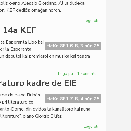
okolis c-ano Alessio Giordano. Al la dudeka
en
on, KEF dediĉis omaĝan horon.
Bruno
Legu pli
pri
La
a 14a KEF
Asembleo
de
ta Esperanta Ligo kaj
la
HeKo 881 6-B, 3 aŭg 25
por la Esperanta
Esperanta
un debutoj kaj premieroj en muzika kaj teatra
PEN
en
Svislando
Legu pli
pri
1 komento
Debutoj
raturo kadre de EIE
kaj
premieroj
zorge de c-ano Rubèn
dum
HeKo 881 7-B, 4 aŭg 25
pri literaturo ĉe
la
ranto-Domo: ĝin gvidos la kunaŭtoro kaj nuna
14a
teraturo”, c-ano Giorgio Silfer.
KEF
Legu pli
pri