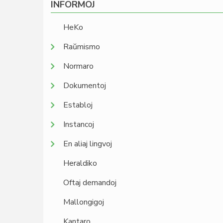
INFORMOJ
HeKo
Raŭmismo
Normaro
Dokumentoj
Establoj
Instancoj
En aliaj lingvoj
Heraldiko
Oftaj demandoj
Mallongigoj
Kantaro