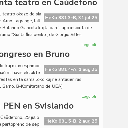
anta teatro en Ĉaŭdefono
l teatro okaze de sia
HeKo 881 3-B, 31 jul 25
e Arno Lagrange, laŭ
 Rolando Giancola kaj la parol-ago inspirita de
amo “Sur la ﬁna benko”, de Giorgio Silfer.
Legu pli
pri
Kultura
Kongreso en Bruno
festeno
de
do, kaj mian esprimon
la
HeKo 881 4-A, 1 aŭg 25
diaŭ mi havis ekzakte
esperanta
restas en la sama loko kaj ne antaŭeniras
teatro
del Barrio, B-Komitatano de UEA)
en
Ĉaŭdefono
Legu pli
pri
Komentoj
a PEN en Svislando
pri
la
Ĉaŭdefono, 29 julio
Universala
HeKo 881 5-B, 2 aŭg 25
a partopreno de sep
Kongreso