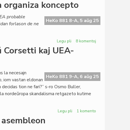
Morgaŭ
ta organiza koncepto
ekos
la
EA probable
kurso
HeKo 881 8-A, 5 aŭg 25
idan forlason de ne
pri
literaturo
kadre
Legu pli
pri
8 komentoj
de
Krizas
 Corsetti kaj UEA-
EIE
ne
nur
asocio,
sed
s la necesajn
HeKo 881 9-A, 6 aŭg 25
tuta
o, iom vastan eldonan
organiza
m decidas tion ne fari?” s-ro Osmo Buller,
koncepto
n la nordeŭropa skandalisma retgazeto kutime
Legu pli
pri
1 komento
Peza
n asembleon
akuzo
de