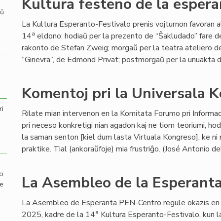
Kultura festeno de la esper
aŭ
La Kultura Esperanto-Festivalo prenis vojturnon favoran a
a
14
eldono: hodiaŭ per la prezento de “Ŝakludado” fare d
rakonto de Stefan Zweig; morgaŭ per la teatra ateliero de
“Ginevra”, de Edmond Privat; postmorgaŭ per la unuakta dr
Komentoj pri la Universala 
ri
Rilate mian intervenon en la Komitata Forumo pri Informa
pri neceso konkretigi nian agadon kaj ne tiom teoriumi, ho
la saman senton [kiel dum lasta Virtuala Kongreso], ke ni 
praktike. Tial (ankoraŭfoje) mia frustriĝo. (José Antonio 
mo
La Asembleo de la Esperant
de
La Asembleo de Esperanta PEN-Centro regule okazis en 
a
2025, kadre de la 14
Kultura Esperanto-Festivalo, kun l