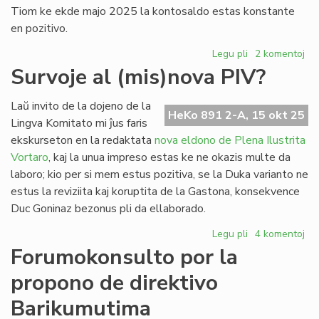
Tiom ke ekde majo 2025 la kontosaldo estas konstante
en pozitivo.
Legu pli
pri
2 komentoj
Resanigita
Survoje al (mis)nova PIV?
la
financa
Laŭ invito de la dojeno de la
situacio
HeKo 891 2-A, 15 okt 25
Lingva Komitato mi ĵus faris
de
ekskurseton en la redaktata
nova eldono de Plena Ilustrita
ENa
Vortaro
, kaj la unua impreso estas ke ne okazis multe da
laboro; kio per si mem estus pozitiva, se la Duka varianto ne
estus la reviziita kaj koruptita de la Gastona, konsekvence
Duc Goninaz bezonus pli da ellaborado.
Legu pli
pri
4 komentoj
Survoje
Forumokonsulto por la
al
propono de direktivo
(mis)nova
PIV?
Barikumutima