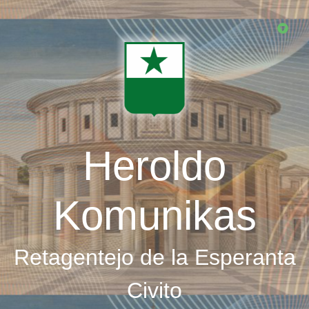
Skip
to
main
content
Heroldo
Komunikas
Retagentejo de la Esperanta
Civito