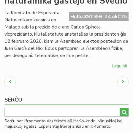
naturamika gastejo en Svedio
de
Lit
La Komitato de Esperanta
HeKo 891 8-B, 24 okt 25
Foi
Naturamikaro kunsidis en
Malago sub la prezido de c-ano Carlos Spinola,
vicprezidanto, kiu laŭstatute anstataŭas la prezidanton ĝis
12 februaro 2026, kiam la Asembleo elektos posteulon de
Juan García del Río. Eblos partopreni la Asembleon ﬁzike,
per delego aŭ telematike, se frue petite.
Legu pli
pri
NA
Pagination
en
Antaŭa
Next
An
paĝo
page
na
ga
SERĈO
en
Sv
Serĉu per (fragmento de) teksto aŭ HeKo-kodo. Minuskloj kaj
majuskloj egalas. Esperantaj literoj ankaŭ en x-formato.