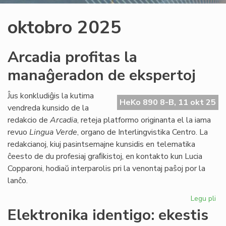
oktobro 2025
Arcadia profitas la
manaĝeradon de ekspertoj
Ĵus konkludiĝis la kutima
HeKo 890 8-B, 11 okt 25
vendreda kunsido de la
redakcio de
Arcadia
, reteja platformo originanta el la iama
revuo
Lingua Verde
, organo de Interlingvistika Centro. La
redakcianoj, kiuj pasintsemajne kunsidis en telematika
ĉeesto de du profesiaj graﬁkistoj, en kontakto kun Lucia
Copparoni, hodiaŭ interparolis pri la venontaj paŝoj por la
lanĉo.
Legu pli
pri
Ar
Elektronika identigo: ekestis
pro