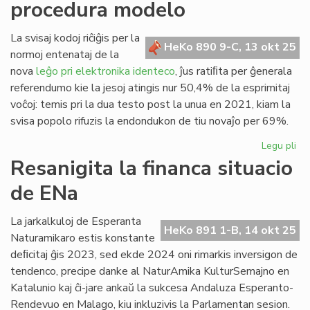
procedura modelo
la
ma
de
La svisaj kodoj riĉiĝis per la
HeKo 890 9-C, 13 okt 25
eks
normoj entenataj de la
nova
leĝo pri elektronika identeco
, ĵus ratiﬁta per ĝenerala
referendumo kie la jesoj atingis nur 50,4% de la esprimitaj
voĉoj: temis pri la dua testo post la unua en 2021, kiam la
svisa popolo rifuzis la endondukon de tiu novaĵo per 69%.
Legu pli
pri
Ele
Resanigita la financa situacio
ide
de ENa
eke
pr
mo
La jarkalkuloj de Esperanta
HeKo 891 1-B, 14 okt 25
Naturamikaro estis konstante
deﬁcitaj ĝis 2023, sed ekde 2024 oni rimarkis inversigon de
tendenco, precipe danke al NaturAmika KulturSemajno en
Katalunio kaj ĉi-jare ankaŭ la sukcesa Andaluza Esperanto-
Rendevuo en Malago, kiu inkluzivis la Parlamentan sesion.