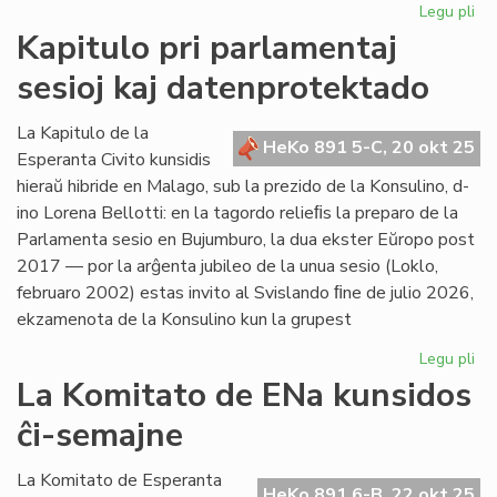
Legu pli
pri
Ĝis
Kapitulo pri parlamentaj
ki
sesioj kaj datenprotektado
gr
SA
ko
La Kapitulo de la
HeKo 891 5-C, 20 okt 25
pri
Esperanta Civito kunsidis
la
hieraŭ hibride en Malago, sub la prezido de la Konsulino, d-
mod
ino Lorena Bellotti: en la tagordo relieﬁs la preparo de la
en
Parlamenta sesio en Bujumburo, la dua ekster Eŭropo post
PI
2017 — por la arĝenta jubileo de la unua sesio (Loklo,
februaro 2002) estas invito al Svislando ﬁne de julio 2026,
ekzamenota de la Konsulino kun la grupest
Legu pli
pri
Kap
La Komitato de ENa kunsidos
pri
ĉi-semajne
pa
ses
kaj
La Komitato de Esperanta
HeKo 891 6-B, 22 okt 25