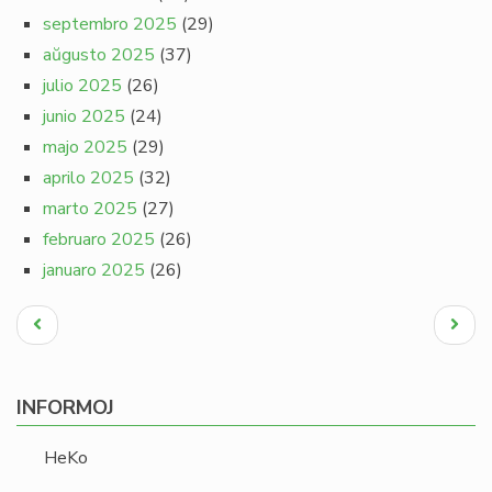
septembro 2025
(29)
aŭgusto 2025
(37)
julio 2025
(26)
junio 2025
(24)
majo 2025
(29)
aprilo 2025
(32)
marto 2025
(27)
februaro 2025
(26)
januaro 2025
(26)
Pagination
Antaŭa
Next
paĝo
page
INFORMOJ
HeKo