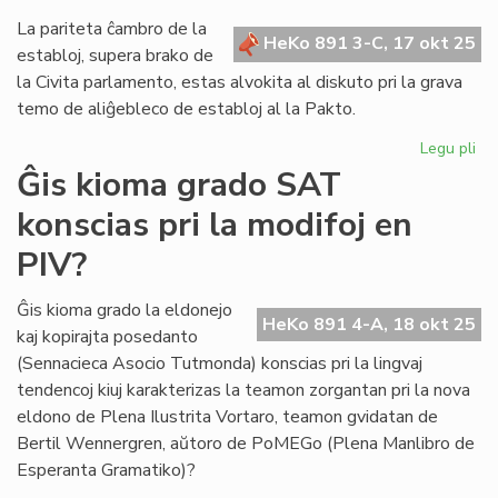
La pariteta ĉambro de la
HeKo 891 3-C, 17 okt 25
establoj, supera brako de
la Civita parlamento, estas alvokita al diskuto pri la grava
temo de aliĝebleco de establoj al la Pakto.
Legu pli
pri
Fo
Ĝis kioma grado SAT
po
konscias pri la modifoj en
la
pr
PIV?
de
dir
Ĝis kioma grado la eldonejo
Ba
HeKo 891 4-A, 18 okt 25
kaj kopirajta posedanto
(Sennacieca Asocio Tutmonda) konscias pri la lingvaj
tendencoj kiuj karakterizas la teamon zorgantan pri la nova
eldono de Plena Ilustrita Vortaro, teamon gvidatan de
Bertil Wennergren, aŭtoro de PoMEGo (Plena Manlibro de
Esperanta Gramatiko)?