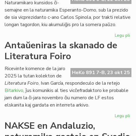
da
Naturamikaro kunsidos ĉi-
semajne en la naturamika Esperanto-Domo, sub la prezido
de sia vicprezidanto c-ano Carlos Spinola, por trakti relative
longan tagordon, kiu akumuliĝis pro la somera paŭzo.
Legu pli
pri
La
Antaŭeniras la skanado de
Ko
Literatura Foiro
de
EN
ku
Ricevinte komence de la jaro
HeKo 891 7-B, 23 okt 25
ĉi-
2025 la tutan kolekton de
se
Literatura Foiro
, Ivan García, respondeculo de la retejo
Bitarkivo
, ĵus komunikis al ties vicĉefradaktoro ke probable
jam dum la ĉi-jara novembro ĉiu numero de LF estos
elskanita kaj gardata en interreta arkivo.
Legu pli
pri
An
NAKSE en Andaluzio,
la
sk