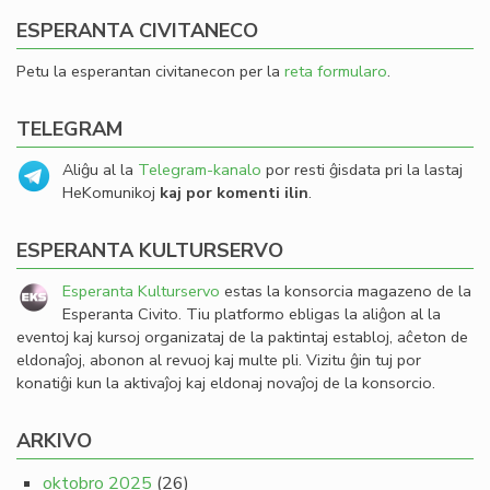
ESPERANTA CIVITANECO
Petu la esperantan civitanecon per la
reta formularo
.
TELEGRAM
Aliĝu al la
Telegram-kanalo
por resti ĝisdata pri la lastaj
HeKomunikoj
kaj por komenti ilin
.
ESPERANTA KULTURSERVO
Esperanta Kulturservo
estas la konsorcia magazeno de la
Esperanta Civito. Tiu platformo ebligas la aliĝon al la
eventoj kaj kursoj organizataj de la paktintaj establoj, aĉeton de
eldonaĵoj, abonon al revuoj kaj multe pli. Vizitu ĝin tuj por
konatiĝi kun la aktivaĵoj kaj eldonaj novaĵoj de la konsorcio.
ARKIVO
oktobro 2025
(26)