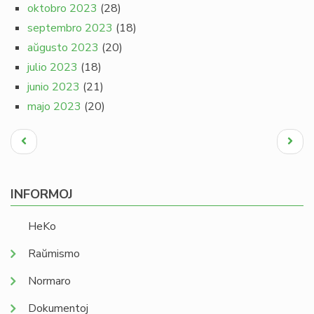
oktobro 2023
(28)
septembro 2023
(18)
aŭgusto 2023
(20)
julio 2023
(18)
junio 2023
(21)
majo 2023
(20)
Pagination
Antaŭa
Next
paĝo
page
INFORMOJ
HeKo
Raŭmismo
Normaro
Dokumentoj