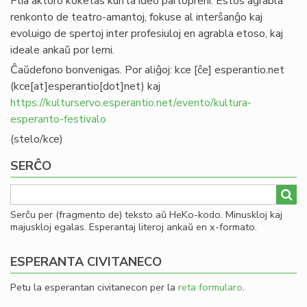
Plia aktoro koketas kun la ideo partopreni. Estos agrabla
renkonto de teatro-amantoj, fokuse al interŝanĝo kaj
evoluigo de spertoj inter profesiuloj en agrabla etoso, kaj
ideale ankaŭ por lerni.
Ĉaŭdefono bonvenigas. Por aliĝoj:
kce
[ĉe]
esperantio
.
net
(kce[at]esperantio[dot]net)
kaj
https://kulturservo.esperantio.net/evento/kultura-
esperanto-festivalo
(stelo/kce)
SERĈO
Serĉu per (fragmento de) teksto aŭ HeKo-kodo. Minuskloj kaj
majuskloj egalas. Esperantaj literoj ankaŭ en x-formato.
ESPERANTA CIVITANECO
Petu la esperantan civitanecon per la
reta formularo
.