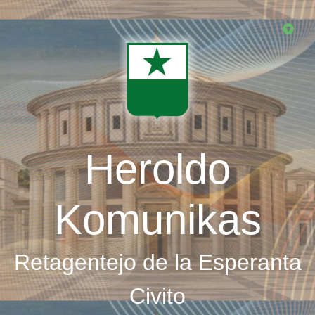
Skip
to
main
content
Heroldo
Komunikas
Retagentejo de la Esperanta
Civito