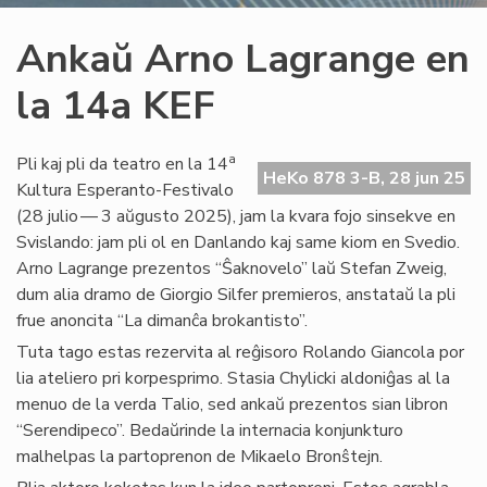
Ankaŭ Arno Lagrange en
la 14a KEF
a
Pli kaj pli da teatro en la 14
HeKo 878 3-B, 28 jun 25
Kultura Esperanto-Festivalo
(28 julio — 3 aŭgusto 2025), jam la kvara fojo sinsekve en
Svislando: jam pli ol en Danlando kaj same kiom en Svedio.
Arno Lagrange prezentos “Ŝaknovelo” laŭ Stefan Zweig,
dum alia dramo de Giorgio Silfer premieros, anstataŭ la pli
frue anoncita “La dimanĉa brokantisto”.
Tuta tago estas rezervita al reĝisoro Rolando Giancola por
lia ateliero pri korpesprimo. Stasia Chylicki aldoniĝas al la
menuo de la verda Talio, sed ankaŭ prezentos sian libron
“Serendipeco”. Bedaŭrinde la internacia konjunkturo
malhelpas la partoprenon de Mikaelo Bronŝtejn.