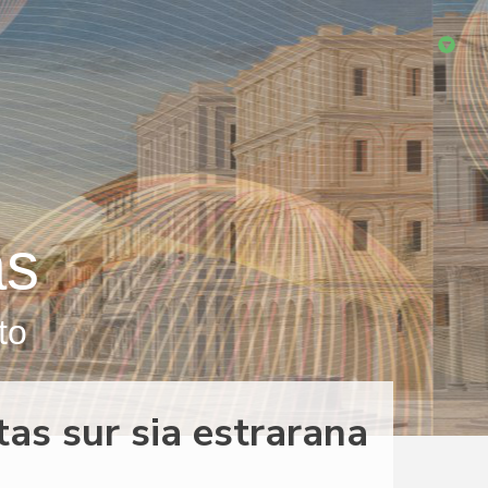
as
to
as sur sia estrarana