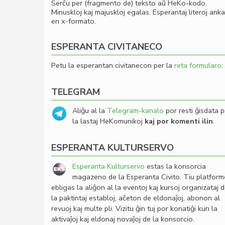
Serĉu per (fragmento de) teksto aŭ HeKo-kodo.
Minuskloj kaj majuskloj egalas. Esperantaj literoj ank
en x-formato.
ESPERANTA CIVITANECO
Petu la esperantan civitanecon per la
reta formularo
.
TELEGRAM
Aliĝu al la
Telegram-kanalo
por resti ĝisdata p
la lastaj HeKomunikoj
kaj por komenti ilin
.
ESPERANTA KULTURSERVO
Esperanta Kulturservo
estas la konsorcia
magazeno de la Esperanta Civito. Tiu platfor
ebligas la aliĝon al la eventoj kaj kursoj organizataj 
la paktintaj establoj, aĉeton de eldonaĵoj, abonon al
revuoj kaj multe pli. Vizitu ĝin tuj por konatiĝi kun la
aktivaĵoj kaj eldonaj novaĵoj de la konsorcio.