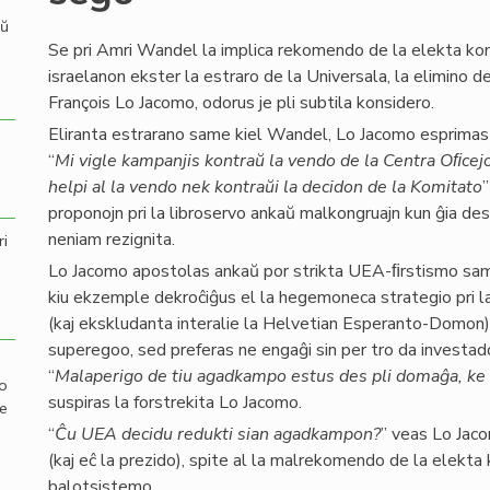
aŭ
Se pri Amri Wandel la implica rekomendo de la elekta kom
israelanon ekster la estraro de la Universala, la elimino de
François Lo Jacomo, odorus je pli subtila konsidero.
Eliranta estrarano same kiel Wandel, Lo Jacomo esprimas 
“
Mi vigle kampanjis kontraŭ la vendo de la Centra Oﬁcej
helpi al la vendo nek kontraŭi la decidon de la Komitato
”
proponojn pri la libroservo ankaŭ malkongruajn kun ĝia de
neniam rezignita.
ri
Lo Jacomo apostolas ankaŭ por strikta UEA-ﬁrstismo sam
kiu ekzemple dekroĉiĝus el la hegemoneca strategio pri la 
(kaj ekskludanta interalie la Helvetian Esperanto-Domon).
superegoo, sed preferas ne engaĝi sin per tro da investadoj
“
Malaperigo de tiu agadkampo estus des pli domaĝa, ke n
mo
suspiras la forstrekita Lo Jacomo.
de
“
Ĉu UEA decidu redukti sian agadkampon?
” veas Lo Jaco
(kaj eĉ la prezido), spite al la malrekomendo de la elekta
balotsistemo.