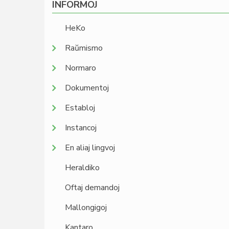
INFORMOJ
HeKo
Raŭmismo
Normaro
Dokumentoj
Establoj
Instancoj
En aliaj lingvoj
Heraldiko
Oftaj demandoj
Mallongigoj
Kantaro