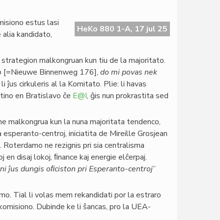
isiono estus lasi
HeKo 880 1-A, 17 jul 25
 alia kandidato,
strategion malkongruan kun tiu de la majoritato.
o
[=Nieuwe Binnenweg 176],
do mi povas nek
 li ĵus cirkuleris al la Komitato. Plie: li havas
stino en Bratislavo ĉe
E@I
, ĝis nun prokrastita sed
e malkongrua kun la nuna majoritata tendenco,
esperanto-centroj, iniciatita de Mireille Grosjean
 Roterdamo ne rezignis pri sia centralisma
 en disaj lokoj, ﬁnance kaj energie elĉerpaj.
i ĵus dungis oﬁciston pri Esperanto-centroj
”
mo. Tial li volas mem rekandidati por la estraro
 komisiono. Dubinde ke li ŝancas, pro la UEA-