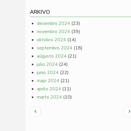
ARKIVO
decembro 2024
(23)
novembro 2024
(39)
oktobro 2024
(14)
septembro 2024
(18)
aŭgusto 2024
(21)
julio 2024
(24)
junio 2024
(22)
majo 2024
(21)
aprilo 2024
(11)
marto 2024
(10)
Pagination
Antaŭa
N
paĝo
p