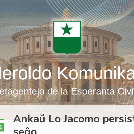
eroldo Komunik
etagentejo de la Esperanta Civi
Ankaŭ Lo Jacomo persist
seĝo