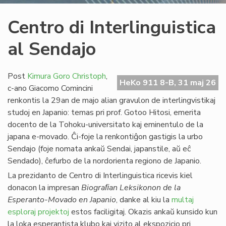
Centro di Interlinguistica
al Sendajo
Post
Kimura Goro Christoph
,
HeKo 911 8-B, 31 maj 26
c-ano Giacomo Comincini
renkontis la 29an de majo alian gravulon de interlingvistikaj
studoj en Japanio: temas pri prof. Gotoo Hitosi, emerita
docento de la Tohoku-universitato kaj eminentulo de la
japana e-movado. Ĉi-foje la renkontiĝon gastigis la urbo
Sendajo (foje nomata ankaŭ Sendai, japanstile, aŭ eĉ
Sendado), ĉefurbo de la nordorienta regiono de Japanio.
La prezidanto de Centro di Interlinguistica ricevis kiel
donacon la impresan
Biograﬁan Leksikonon de la
Esperanto-Movado en Japanio
, danke al kiu la
multaj
esploraj projektoj
estos faciligitaj. Okazis ankaŭ kunsido kun
la loka esperantista klubo kaj vizito al ekspozicio pri