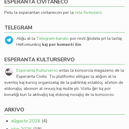
ESPERANTA CIVITANECO
Petu la esperantan civitanecon per la
reta formularo
.
TELEGRAM
Aliĝu al la
Telegram-kanalo
por resti ĝisdata pri la lastaj
HeKomunikoj
kaj por komenti ilin
.
ESPERANTA KULTURSERVO
Esperanta Kulturservo
estas la konsorcia magazeno de la
Esperanta Civito. Tiu platformo ebligas la aliĝon al la
eventoj kaj kursoj organizataj de la paktintaj establoj, aĉeton de
eldonaĵoj, abonon al revuoj kaj multe pli. Vizitu ĝin tuj por
konatiĝi kun la aktivaĵoj kaj eldonaj novaĵoj de la konsorcio.
ARKIVO
aŭgusto 2026
(4)