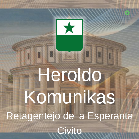
Skip
to
main
content
Heroldo
Komunikas
Retagentejo de la Esperanta
Civito