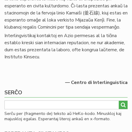
esperanto en civita kulturdomo. Ĉi-lasta prezentas ankaŭ la
stacinomojn de la fervoja linio Kamaiŝi (釜石線), kiuj estas en
esperanto omaĝe al loka verkisto Mijazaŭa Kenĵi. Fine, la
klubanoj regalis Comincini per tipa sendaja vespermanĝo.
Interlingvistikaj kontaktoj en Azio permesas al la tiĉina
establo kreski sian internacian reputacion, ne nur akademie,
dum estas prezentata la laboro, ofte kongrua laŭteme, de
Instituto Kinsecu.
— Centro di Interlinguistica
SERĈO
Serĉu per (fragmento de) teksto aŭ HeKo-kodo. Minuskloj kaj
majuskloj egalas. Esperantaj literoj ankaŭ en x-formato.