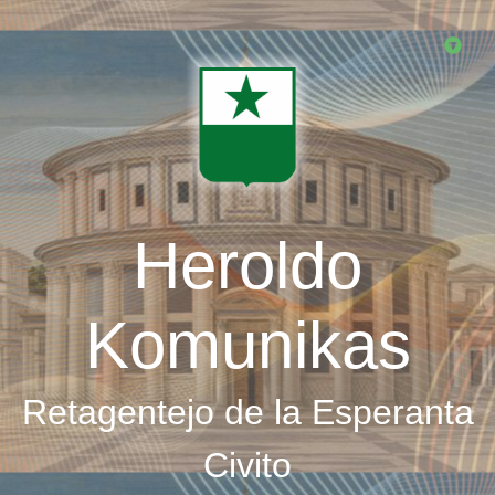
Skip
to
main
content
Heroldo
Komunikas
Retagentejo de la Esperanta
Civito