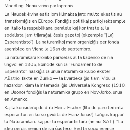
Moedling. Neniu virino partoprenis.
La Naŭdek-kvina estis iom klimaksa jaro: multo ekestis aŭ
transformiĝis en Eŭropo. Fondiĝis politikaj partioj (ekzemple
en Italio la respublikana, paralele kaj kontraste al la
socialista, jam trijaraĝa), ĉesis gazetoj (ekzemple “[La]
Esperantisto”). La naturamikoj mem organiziĝis per fonda
asembleo en Vieno la 16an de septembro.
La naturamikara kroniko paralelas al la kadenco de nia
lingvo: en 1905, koincide kun la “Fundamento de
Esperanto”, naskiĝis la unua naturamika klubo ekster
Aŭstrio, fakte en Zuriko — la kvardeka ĝis tiam. Vidu la
hazardon, kiam la Internacia iĝis Universala Kongreso (1910,
en Usono) fondiĝis la naturamika grupo en Nov-Jorko, unua
en Ameriko.
Kaj la konsideroj de d-ro Heinz Fischer (ﬁlo de paro lerninta
esperanton en kurso gvidita de Franz Jonas!) taŭgus kaj por
la Naturamikaro kaj por la esperantistaro (ne nur SAT): “La
ideo perdis nenion de sia ĝusteco. Sed la socio esence