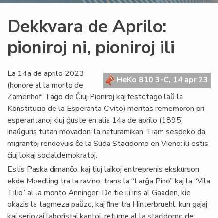
Dekkvara de Aprilo:
pioniroj ni, pioniroj ili
La 14a de aprilo 2023
HeKo 810 3-C, 14 apr 23
(honore al la morto de
Zamenhof, Tago de Ĉiuj Pioniroj kaj festotago laŭ la
Konstitucio de la Esperanta Civito) meritas rememoron pri
esperantanoj kiuj ĝuste en alia 14a de aprilo (1895)
inaŭguris tutan movadon: la naturamikan. Tiam sesdeko da
migrantoj rendevuis ĉe la Suda Stacidomo en Vieno: ili estis
ĉiuj lokaj socialdemokratoj.
Estis Paska dimanĉo, kaj tiuj laikoj entreprenis ekskurson
ekde Moedling tra la ravino, trans la “Larĝa Pino” kaj la “Vila
Tilio” al la monto Anninger. De tie ili iris al Gaaden, kie
okazis la tagmeza paŭzo, kaj ﬁne tra Hinterbruehl, kun gajaj
kaj seriozaj laboristaj kantoj, returne al la stacidomo de