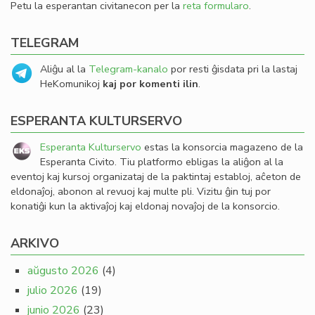
Petu la esperantan civitanecon per la
reta formularo
.
TELEGRAM
Aliĝu al la
Telegram-kanalo
por resti ĝisdata pri la lastaj
HeKomunikoj
kaj por komenti ilin
.
ESPERANTA KULTURSERVO
Esperanta Kulturservo
estas la konsorcia magazeno de la
Esperanta Civito. Tiu platformo ebligas la aliĝon al la
eventoj kaj kursoj organizataj de la paktintaj establoj, aĉeton de
eldonaĵoj, abonon al revuoj kaj multe pli. Vizitu ĝin tuj por
konatiĝi kun la aktivaĵoj kaj eldonaj novaĵoj de la konsorcio.
ARKIVO
aŭgusto 2026
(4)
julio 2026
(19)
junio 2026
(23)