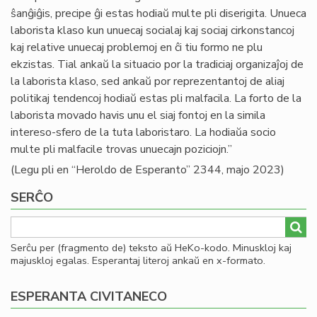
ŝanĝiĝis, precipe ĝi estas hodiaŭ multe pli diserigita. Unueca
laborista klaso kun unuecaj socialaj kaj sociaj cirkonstancoj
kaj relative unuecaj problemoj en ĉi tiu formo ne plu
ekzistas. Tial ankaŭ la situacio por la tradiciaj organizaĵoj de
la laborista klaso, sed ankaŭ por reprezentantoj de aliaj
politikaj tendencoj hodiaŭ estas pli malfacila. La forto de la
laborista movado havis unu el siaj fontoj en la simila
intereso-sfero de la tuta laboristaro. La hodiaŭa socio
multe pli malfacile trovas unuecajn poziciojn.”
(Legu pli en “Heroldo de Esperanto” 2344, majo 2023)
SERĈO
Serĉu per (fragmento de) teksto aŭ HeKo-kodo. Minuskloj kaj
majuskloj egalas. Esperantaj literoj ankaŭ en x-formato.
ESPERANTA CIVITANECO