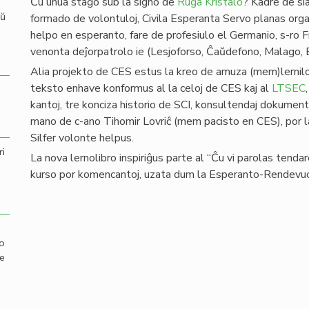
Ĉu unua staĝo sub la signo de
Ruĝa Kristalo
? Kadre de sia
aŭ
formado de volontuloj, Civila Esperanta Servo planas organ
helpo en esperanto, fare de profesiulo el Germanio, s-ro
venonta deĵorpatrolo ie (Lesjoforso, Ĉaŭdefono, Malago,
Alia projekto de CES estus la kreo de amuza (mem)lernilo
teksto enhave konformus al la celoj de CES kaj al
LTSEC
kantoj, tre konciza historio de SCI, konsultendaj dokument
mano de c-ano Tihomir Lovriĉ (mem pacisto en CES), por la
Silfer volonte helpus.
ri
La nova lernolibro inspiriĝus parte al “Ĉu vi parolas tendar
kurso por komencantoj, uzata dum la Esperanto-Rendevuo
mo
de