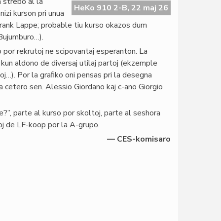
 strebo al la
HeKo 910 2-B, 22 maj 26
izi kurson pri unua
 Frank Lappe; probable tiu kurso okazos dum
 Bujumburo…).
 por rekrutoj ne scipovantaj esperanton. La
, kun aldono de diversaj utilaj partoj (ekzemple
oj…). Por la graﬁko oni pensas pri la desegna
 cetero sen. Alessio Giordano kaj c-ano Giorgio
e?”, parte al kurso por skoltoj, parte al seshora
j de LF-koop por la A-grupo.
— CES-komisaro