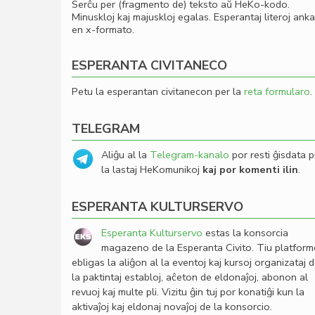
Serĉu per (fragmento de) teksto aŭ HeKo-kodo.
Minuskloj kaj majuskloj egalas. Esperantaj literoj ank
en x-formato.
ESPERANTA CIVITANECO
Petu la esperantan civitanecon per la
reta formularo
.
TELEGRAM
Aliĝu al la
Telegram-kanalo
por resti ĝisdata p
la lastaj HeKomunikoj
kaj por komenti ilin
.
ESPERANTA KULTURSERVO
Esperanta Kulturservo
estas la konsorcia
magazeno de la Esperanta Civito. Tiu platfor
ebligas la aliĝon al la eventoj kaj kursoj organizataj 
la paktintaj establoj, aĉeton de eldonaĵoj, abonon al
revuoj kaj multe pli. Vizitu ĝin tuj por konatiĝi kun la
aktivaĵoj kaj eldonaj novaĵoj de la konsorcio.