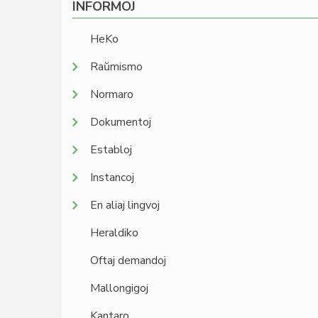
INFORMOJ
HeKo
Raŭmismo
Normaro
Dokumentoj
Establoj
Instancoj
En aliaj lingvoj
Heraldiko
Oftaj demandoj
Mallongigoj
Kantaro