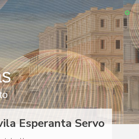
as
to
ivila Esperanta Servo