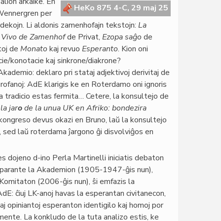
alion arkaike. En
HeKo 875 4-C, 29 maj 25
 Wennergren per
rdekojn. Li aldonis zamenhofajn tekstojn:
La
l
Vivo de Zamenhof
de Privat,
Ezopa saĝo
de
toj de
Monato
kaj revuo
Esperanto
. Kion oni
cie/konotacie kaj sinkrone/diakrone?
kademio: deklaro pri stataj adjektivoj derivitaj de
profanoj: AdE klarigis ke en Roterdamo oni ignoris
a tradicio estas fermita… Cetere, la konsultejo de
 la jar
o
de la unua UK en Afriko: bondezira
 kongreso devus okazi en Bruno, laŭ la konsultejo
), sed laŭ roterdama ĵargono ĝi disvolviĝos en
s dojeno d-ino Perla Martinelli iniciatis debaton
arante la Akademion (1905-1947-ĝis nun),
omitaton (2006-ĝis nun), ŝi emfazis la
: ĉiuj LK-anoj havas la esperantan civitanecon,
 opiniantoj esperanton identigilo kaj homoj por
mente. La konkludo de la tuta analizo estis, ke