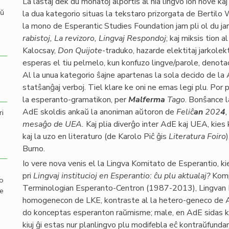
La lastaj dek du monatoj alportis al nia lingvo ion nove kaj 
aŭ
la dua kategorio situas la tekstaro prizorgata de Bertilo
la mono de Esperantic Studies Foundation jam pli ol du ja
rabistoj, La revizoro, Lingvaj Respondoj
; kaj miksis tion a
Kalocsay,
Don Quijote
-traduko, hazarde elektitaj jarkolek
esperas el tiu pelmelo, kun konfuzo lingve/parole, denota
Al la unua kategorio ŝajne apartenas la sola decido de la A
statŝanĝaj verboj. Tiel klare ke oni ne emas legi plu. Por 
la esperanto-gramatikon, per
Malferma
Tago
. Bonŝance l
AdE skoldis ankaŭ la anoniman aŭtoron de
Feliĉ
an
202
4
,
ri
mesaĝo de UEA.
Kaj plia diverĝo inter AdE kaj UEA, kies
kaj la uzo en literaturo (de Karolo Piĉ ĝis
Literatura Foiro
Burno.
Io vere nova venis el la Lingva Komitato de Esperantio, kie
pri
Lingvaj institucioj en Esperantio: ĉu plu aktualaj?
Komp
mo
Terminologian Esperanto-Centron (1987-2013), Lingvan K
de
homogenecon de LKE, kontraste al la hetero-geneco de AdE
do konceptas esperanton raŭmisme; male, en AdE sidas kaj
kiuj ĝi estas nur planlingvo plu modifebla eĉ kontraŭfunda