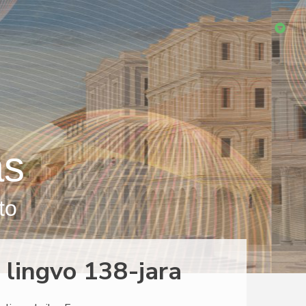
as
to
 lingvo 138-jara