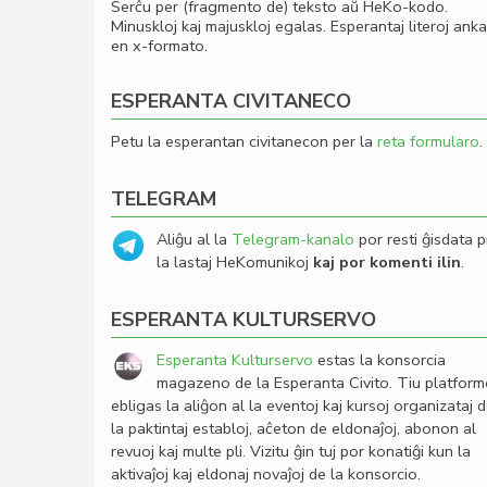
Serĉu per (fragmento de) teksto aŭ HeKo-kodo.
Minuskloj kaj majuskloj egalas. Esperantaj literoj ank
en x-formato.
ESPERANTA CIVITANECO
Petu la esperantan civitanecon per la
reta formularo
.
TELEGRAM
Aliĝu al la
Telegram-kanalo
por resti ĝisdata p
la lastaj HeKomunikoj
kaj por komenti ilin
.
ESPERANTA KULTURSERVO
Esperanta Kulturservo
estas la konsorcia
magazeno de la Esperanta Civito. Tiu platfor
ebligas la aliĝon al la eventoj kaj kursoj organizataj 
la paktintaj establoj, aĉeton de eldonaĵoj, abonon al
revuoj kaj multe pli. Vizitu ĝin tuj por konatiĝi kun la
aktivaĵoj kaj eldonaj novaĵoj de la konsorcio.