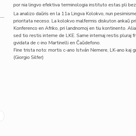
por nia lingvo efektiva terminologia instituto estas pli 
La analizo daŭris en la 11a Lingva Kolokvo, nun pesimisme pri
prioritata neceso. La kolokvo malfermis diskuton ankaŭ p
Konferenco en Afriko, pri landnomoj en tiu kontinento. Ali
sed tio restis interne de LKE. Same internaj restis pluraj f
gvidata de c-ino Martinelli en Ĉaŭdefono.
Fine trista noto: mortis c-ano István Nemere, LK-ano kaj g
(Giorgio Silfer)
ext
age