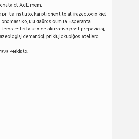
bezonata ol AdE mem.
 tia instiuto, kaj pli orientite al frazeologio kiel
ri onomastiko, kiu daŭros dum la Esperanta
a temo estis la uzo de akuzativo post prepozicioj,
razeologiaj demandoj, pri kiuj okupiĝos ateliero
rava verkisto.