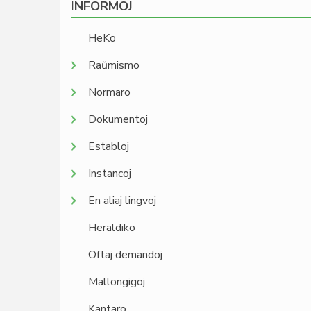
INFORMOJ
HeKo
Raŭmismo
Normaro
Dokumentoj
Establoj
Instancoj
En aliaj lingvoj
Heraldiko
Oftaj demandoj
Mallongigoj
Kantaro