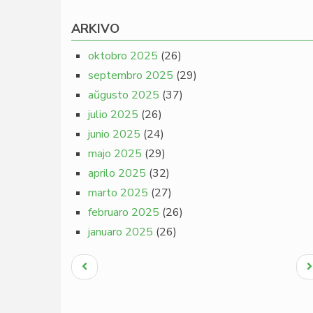
ARKIVO
oktobro 2025
(26)
septembro 2025
(29)
aŭgusto 2025
(37)
julio 2025
(26)
junio 2025
(24)
majo 2025
(29)
aprilo 2025
(32)
marto 2025
(27)
februaro 2025
(26)
januaro 2025
(26)
Pagination
Antaŭa
N
paĝo
p