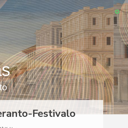
as
to
eranto-Festivalo
a