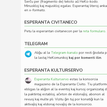
Serĉu per (fragmento de) teksto aŭ HeKo-kodo.
Minuskloj kaj majuskloj egalas. Esperantaj literoj ank
en x-formato.
ESPERANTA CIVITANECO
Petu la esperantan civitanecon per la
reta formularo
.
TELEGRAM
Aliĝu al la
Telegram-kanalo
por resti ĝisdata p
la lastaj HeKomunikoj
kaj por komenti ilin
.
ESPERANTA KULTURSERVO
Esperanta Kulturservo
estas la konsorcia
magazeno de la Esperanta Civito. Tiu platfor
ebligas la aliĝon al la eventoj kaj kursoj organizataj 
la paktintaj establoj, aĉeton de eldonaĵoj, abonon al
revuoj kaj multe pli. Vizitu ĝin tuj por konatiĝi kun la
aktivaĵoj kaj eldonaj novaĵoj de la konsorcio.