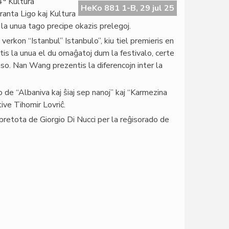
4
Kultura
HeKo 881 1-B, 29 jul 25
anta Ligo kaj Kultura
n la unua tago precipe okazis prelegoj.
 verkon “Istanbul” Istanbulo”, kiu tiel premieris en
tis la unua el du omaĝatoj dum la festivalo, certe
aso. Nan Wang prezentis la diferencojn inter la
o de “Albaniva kaj ŝiaj sep nanoj” kaj “Karmezina
ive Tihomir Lovriĉ.
retota de Giorgio Di Nucci per la reĝisorado de