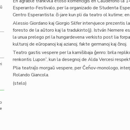
En agrable trankvila etoso komenciĝis en Ĉaŭdefono la 1
aŭ
Esperanto-Festivalo, per la organizado de Studenta Esper
Centro Esperantista: ĉi-jare kun pli da teatro ol kutime; e
Alessio Giordano kaj Giorgio Silfer intervjuece prezentis la
foresto de la aŭtoro kaj la tradukinto(j). István Nemere es
la unua prelego pri la hungardevena verkisto post lia forp
kulturoj de eŭropanoj kaj azianoj, fakte germanoj kaj ĉinoj.
Teatro gastis vespere per la kamiŝibaja ĝenro: brila replik
renkontis Lupon”, kun la desegnoj de Alda Vercesi respekt
ri
Plia teatraĵo morgaŭ vespere, per Ĉeĥov-monologo, interp
Rolando Giancola.
(stelo)
mo
de