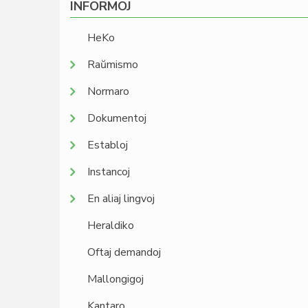
INFORMOJ
HeKo
Raŭmismo
Normaro
Dokumentoj
Establoj
Instancoj
En aliaj lingvoj
Heraldiko
Oftaj demandoj
Mallongigoj
Kantaro