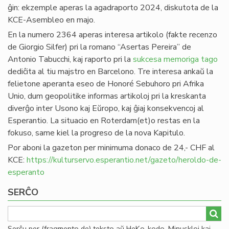
ĝin: ekzemple aperas la agadraporto 2024, diskutota de la
KCE-Asembleo en majo.
En la numero 2364 aperas interesa artikolo (fakte recenzo
de Giorgio Silfer) pri la romano “Asertas Pereira” de
Antonio Tabucchi, kaj raporto pri la
sukcesa memoriga tago
dediĉita al tiu majstro en Barcelono. Tre interesa ankaŭ la
felietone aperanta eseo de Honoré Sebuhoro pri Afrika
Unio, dum geopolitike informas artikoloj pri la kreskanta
diverĝo inter Usono kaj Eŭropo, kaj ĝiaj konsekvencoj al
Esperantio. La situacio en Roterdam(et)o restas en la
fokuso, same kiel la progreso de la nova Kapitulo.
Por aboni la gazeton per minimuma donaco de 24,- CHF al
KCE:
https://kulturservo.esperantio.net/gazeto/heroldo-de-
esperanto
SERĈO
Serĉu per (fragmento de) teksto aŭ HeKo-kodo. Minuskloj kaj