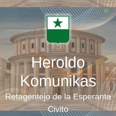
Skip
to
main
content
Heroldo
Komunikas
Retagentejo de la Esperanta
Civito