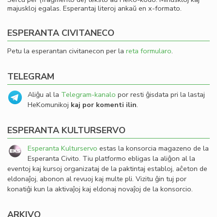
majuskloj egalas. Esperantaj literoj ankaŭ en x-formato.
ESPERANTA CIVITANECO
Petu la esperantan civitanecon per la
reta formularo
.
TELEGRAM
Aliĝu al la
Telegram-kanalo
por resti ĝisdata pri la lastaj
HeKomunikoj
kaj por komenti ilin
.
ESPERANTA KULTURSERVO
Esperanta Kulturservo
estas la konsorcia magazeno de la
Esperanta Civito. Tiu platformo ebligas la aliĝon al la
eventoj kaj kursoj organizataj de la paktintaj establoj, aĉeton de
eldonaĵoj, abonon al revuoj kaj multe pli. Vizitu ĝin tuj por
konatiĝi kun la aktivaĵoj kaj eldonaj novaĵoj de la konsorcio.
ARKIVO