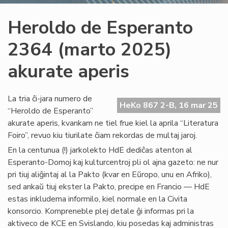
Heroldo de Esperanto
2364 (marto 2025)
akurate aperis
La tria ĉi-jara numero de
HeKo 867 2-B, 16 mar 25
“Heroldo de Esperanto”
akurate aperis, kvankam ne tiel frue kiel la aprila “Literatura
Foiro”, revuo kiu tiurilate ĉiam rekordas de multaj jaroj.
En la centunua (!) jarkolekto HdE dediĉas atenton al
Esperanto-Domoj kaj kulturcentroj pli ol ajna gazeto: ne nur
pri tiuj aliĝintaj al la Pakto (kvar en Eŭropo, unu en Afriko),
sed ankaŭ tiuj ekster la Pakto, precipe en Francio — HdE
estas inkludema informilo, kiel normale en la Civita
konsorcio. Kompreneble plej detale ĝi informas pri la
aktiveco de KCE en Svislando, kiu posedas kaj administras