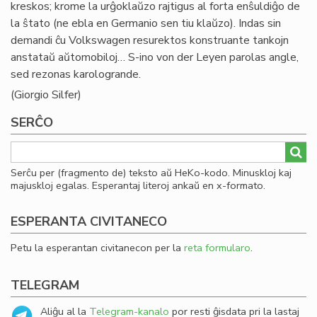
kreskos; krome la urĝoklaŭzo rajtigus al forta enŝuldiĝo de
la ŝtato (ne ebla en Germanio sen tiu klaŭzo). Indas sin
demandi ĉu Volkswagen resurektos konstruante tankojn
anstataŭ aŭtomobiloj… S-ino von der Leyen parolas angle,
sed rezonas karologrande.
(Giorgio Silfer)
SERĈO
Serĉu per (fragmento de) teksto aŭ HeKo-kodo. Minuskloj kaj
majuskloj egalas. Esperantaj literoj ankaŭ en x-formato.
ESPERANTA CIVITANECO
Petu la esperantan civitanecon per la
reta formularo
.
TELEGRAM
Aliĝu al la
Telegram-kanalo
por resti ĝisdata pri la lastaj