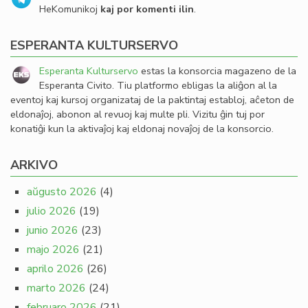
HeKomunikoj
kaj por komenti ilin
.
ESPERANTA KULTURSERVO
Esperanta Kulturservo
estas la konsorcia magazeno de la
Esperanta Civito. Tiu platformo ebligas la aliĝon al la
eventoj kaj kursoj organizataj de la paktintaj establoj, aĉeton de
eldonaĵoj, abonon al revuoj kaj multe pli. Vizitu ĝin tuj por
konatiĝi kun la aktivaĵoj kaj eldonaj novaĵoj de la konsorcio.
ARKIVO
aŭgusto 2026
(4)
julio 2026
(19)
junio 2026
(23)
majo 2026
(21)
aprilo 2026
(26)
marto 2026
(24)
februaro 2026
(21)