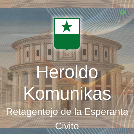
Skip
to
main
content
Heroldo
Komunikas
Retagentejo de la Esperanta
Civito