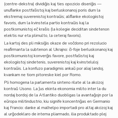
(centre-dekstra) dividiĝis kaj ties opozicio diseriĝis —
unuﬂanke postfaŝistoj kaj berluskonanoj poris dum la
ekstremaj suverenistoj kontraŭis; aliﬂanke ekologiistoj
favoris, dum la kvinstela partio kontraŭis kaj la
postkomunistoj eĉ kraŝis (la kolegie deciditan sindetenon
elektis nur eta plimulto, la ceteraj favoris).
La kartoj des pli miksiĝis okaze de voĉdono pri rezolucio
reaﬁrmanta la subtenon al Ukrajno: ĉi-foje berluskonanoj kaj
postkomunistoj konverĝis favore, postfaŝistoj kaj
ekologiistoj sindetenis, suverenistoj kaj kvinsteluloj
kontraŭis. La konfuzo paradigmis ankaŭ por aliaj landoj,
kvankam ne tiom pitoreske kiel por Romo.
Pli homogena la parlamenta sinteno rilate al la akcizoj
kontraŭ Usono. La ĵus ekinta ekonomia milito inter la du
nordaj bordoj de la Atlantiko duobligas la avantaĝojn por la
eŭropa militindustrio, kiu signife koncentriĝas en Germanio
kaj Francio: danke al malhelpo importadi pro altaj akcizoj kaj
al urĝodeklaro de interna pliarmado, ilia produktado plej