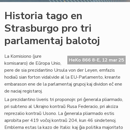
Historia tago en
Strasburgo pro tri
parlamentaj balotoj
La Komisiono (jure
HeKo 866 8-E, 12 mar 25
komisararo) de Eŭropa Unio,
pere de sia prezidantino Ursula von der Leyen, emfazis
hodiaŭ sian forton vidalvide al la EU-Parlamento, kreante
embarason ene de la parlamentaj grupoj kaj dividon eĉ ene
de naciaj registaroj.
La prezidantino liveris tri proponojn: pri ĝenerala pliarmado,
pri subteno al Ukrajno kontraŭ Rusa Federacio, pri akciza
reprezalio kontraŭ Usono. La ĝenerala pliarmado estis
aprobita per 419 voĉoj kontraŭ 204, kun 46 sindetenoj.
Emblema estas la kazo de Italio: kaj ĝia politika majoritato