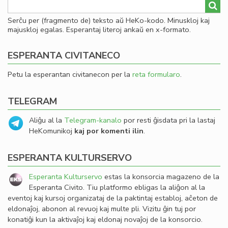
Serĉu per (fragmento de) teksto aŭ HeKo-kodo. Minuskloj kaj
majuskloj egalas. Esperantaj literoj ankaŭ en x-formato.
ESPERANTA CIVITANECO
Petu la esperantan civitanecon per la
reta formularo
.
TELEGRAM
Aliĝu al la
Telegram-kanalo
por resti ĝisdata pri la lastaj
HeKomunikoj
kaj por komenti ilin
.
ESPERANTA KULTURSERVO
Esperanta Kulturservo
estas la konsorcia magazeno de la
Esperanta Civito. Tiu platformo ebligas la aliĝon al la
eventoj kaj kursoj organizataj de la paktintaj establoj, aĉeton de
eldonaĵoj, abonon al revuoj kaj multe pli. Vizitu ĝin tuj por
konatiĝi kun la aktivaĵoj kaj eldonaj novaĵoj de la konsorcio.