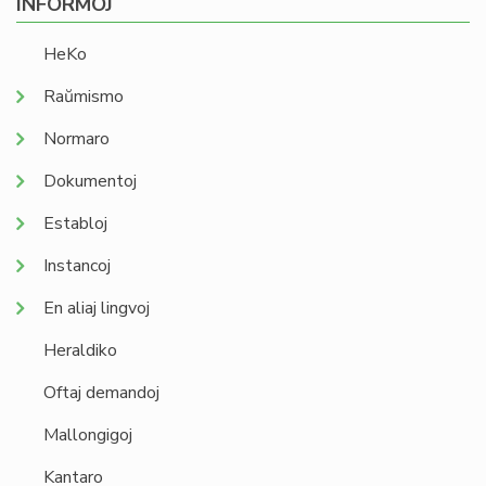
INFORMOJ
HeKo
Raŭmismo
Normaro
Dokumentoj
Establoj
Instancoj
En aliaj lingvoj
Heraldiko
Oftaj demandoj
Mallongigoj
Kantaro