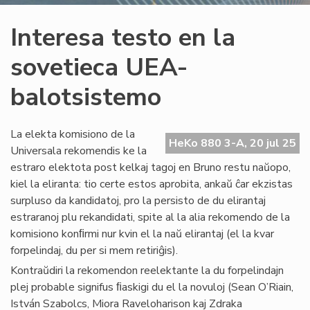
Interesa testo en la
sovetieca UEA-
balotsistemo
La elekta komisiono de la
HeKo 880 3-A, 20 jul 25
Universala rekomendis ke la
estraro elektota post kelkaj tagoj en Bruno restu naŭopo,
kiel la eliranta: tio certe estos aprobita, ankaŭ ĉar ekzistas
surpluso da kandidatoj, pro la persisto de du elirantaj
estraranoj plu rekandidati, spite al la alia rekomendo de la
komisiono konﬁrmi nur kvin el la naŭ elirantaj (el la kvar
forpelindaj, du per si mem retiriĝis).
Kontraŭdiri la rekomendon reelektante la du forpelindajn
plej probable signifus ﬁaskigi du el la novuloj (Sean O’Riain,
István Szabolcs, Miora Raveloharison kaj Zdraka