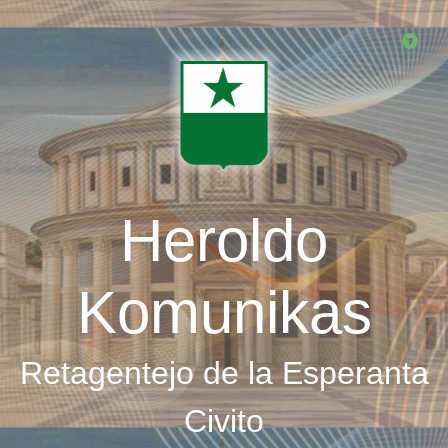
Skip
to
main
content
Heroldo
Komunikas
Retagentejo de la Esperanta
Civito