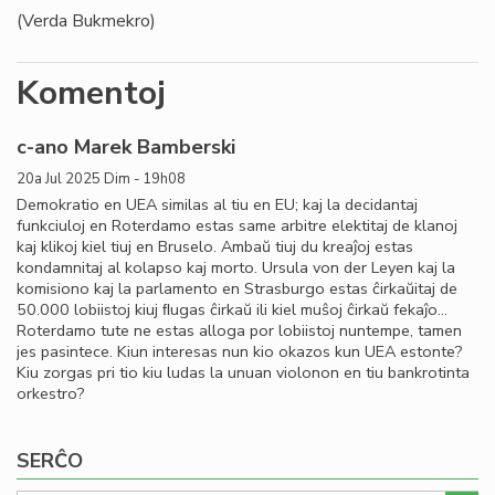
(Verda Bukmekro)
Komentoj
c-ano Marek Bamberski
20a Jul 2025 Dim - 19h08
Demokratio en UEA similas al tiu en EU; kaj la decidantaj
funkciuloj en Roterdamo estas same arbitre elektitaj de klanoj
kaj klikoj kiel tiuj en Bruselo. Ambaŭ tiuj du kreaĵoj estas
kondamnitaj al kolapso kaj morto. Ursula von der Leyen kaj la
komisiono kaj la parlamento en Strasburgo estas ĉirkaŭitaj de
50.000 lobiistoj kiuj ﬂugas ĉirkaŭ ili kiel muŝoj ĉirkaŭ fekaĵo…
Roterdamo tute ne estas alloga por lobiistoj nuntempe, tamen
jes pasintece. Kiun interesas nun kio okazos kun UEA estonte?
Kiu zorgas pri tio kiu ludas la unuan violonon en tiu bankrotinta
orkestro?
SERĈO