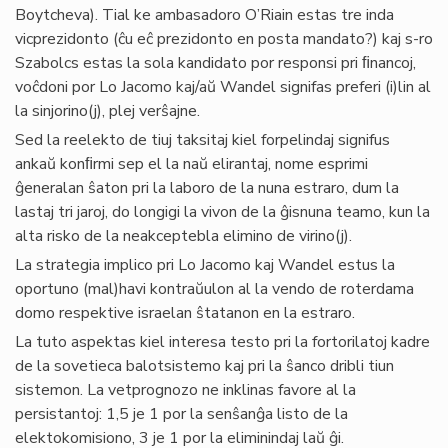
Boytcheva). Tial ke ambasadoro O’Riain estas tre inda
vicprezidonto (ĉu eĉ prezidonto en posta mandato?) kaj s-ro
Szabolcs estas la sola kandidato por responsi pri ﬁnancoj,
voĉdoni por Lo Jacomo kaj/aŭ Wandel signifas preferi (i)lin al
la sinjorino(j), plej verŝajne.
Sed la reelekto de tiuj taksitaj kiel forpelindaj signifus
ankaŭ konﬁrmi sep el la naŭ elirantaj, nome esprimi
ĝeneralan ŝaton pri la laboro de la nuna estraro, dum la
lastaj tri jaroj, do longigi la vivon de la ĝisnuna teamo, kun la
alta risko de la neakceptebla elimino de virino(j).
La strategia implico pri Lo Jacomo kaj Wandel estus la
oportuno (mal)havi kontraŭulon al la vendo de roterdama
domo respektive israelan ŝtatanon en la estraro.
La tuto aspektas kiel interesa testo pri la fortorilatoj kadre
de la sovetieca balotsistemo kaj pri la ŝanco dribli tiun
sistemon. La vetprognozo ne inklinas favore al la
persistantoj: 1,5 je 1 por la senŝanĝa listo de la
elektokomisiono, 3 je 1 por la eliminindaj laŭ ĝi.