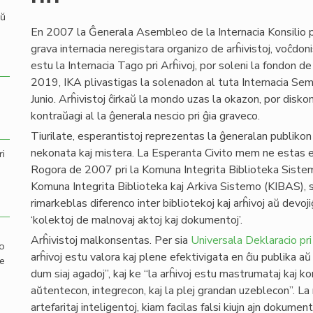
aŭ
En 2007 la Ĝenerala Asembleo de la Internacia Konsilio pri
grava internacia neregistara organizo de arĥivistoj, voĉdoni
estu la Internacia Tago pri Arĥivoj, por soleni la fondon
2019, IKA plivastigas la solenadon al tuta Internacia Semaj
Junio. Arĥivistoj ĉirkaŭ la mondo uzas la okazon, por diskon
kontraŭagi al la ĝenerala nescio pri ĝia graveco.
Tiurilate, esperantistoj reprezentas la ĝeneralan publikon k
nekonata kaj mistera. La Esperanta Civito mem ne estas e
ri
Rogora de 2007 pri la Komuna Integrita Biblioteka Sistemo
Komuna Integrita Biblioteka kaj Arkiva Sistemo (KIBAS), sed
rimarkeblas diferenco inter bibliotekoj kaj arĥivoj aŭ devoj
‘kolektoj de malnovaj aktoj kaj dokumentoj’.
Arĥivistoj malkonsentas. Per sia
Universala Deklaracio pri
mo
arĥivoj estu valora kaj plene efektivigata en ĉiu publika aŭ 
de
dum siaj agadoj”, kaj ke “la arĥivoj estu mastrumataj kaj ko
aŭtentecon, integrecon, kaj la plej grandan uzeblecon”. 
artefaritaj inteligentoj, kiam facilas falsi kiujn ajn dokumen