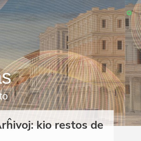
as
to
rĥivoj: kio restos de