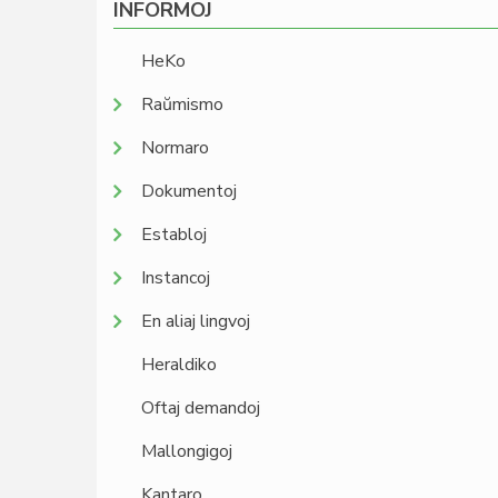
INFORMOJ
HeKo
Raŭmismo
Normaro
Dokumentoj
Establoj
Instancoj
En aliaj lingvoj
Heraldiko
Oftaj demandoj
Mallongigoj
Kantaro