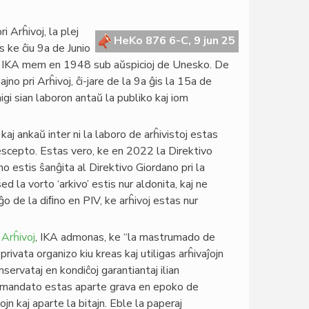
 Arĥivoj, la plej
HeKo 876 6-C, 9 jun 25
s ke ĉiu 9a de Junio
 de IKA mem en 1948 sub aŭspicioj de Unesko. De
no pri Arĥivoj, ĉi-jare de la 9a ĝis la 15a de
igi sian laboron antaŭ la publiko kaj iom
aj ankaŭ inter ni la laboro de arĥivistoj estas
scepto. Estas vero, ke en 2022 la Direktivo
 estis ŝanĝita al Direktivo Giordano pri la
 la vorto ‘arkivo’ estis nur aldonita, kaj ne
iĝo de la diﬁno en PIV, ke arĥivoj estas nur
 Arĥivoj
, IKA admonas, ke “la mastrumado de
privata organizo kiu kreas kaj utiligas arĥivaĵojn
nservataj en kondiĉoj garantiantaj ilian
La mandato estas aparte grava en epoko de
tojn kaj aparte la bitajn. Eble la paperaj