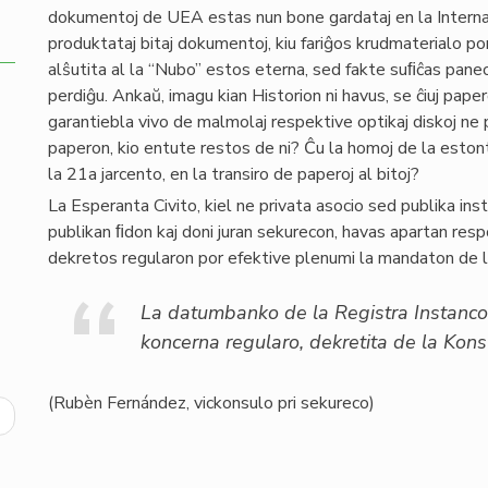
dokumentoj de UEA estas nun bone gardataj en la Interna
produktataj bitaj dokumentoj, kiu fariĝos krudmaterialo por 
alŝutita al la “Nubo” estos eterna, sed fakte suﬁĉas pane
perdiĝu. Ankaŭ, imagu kian Historion ni havus, se ĉiuj pape
garantiebla vivo de malmolaj respektive optikaj diskoj ne p
paperon, kio entute restos de ni? Ĉu la homoj de la eston
la 21a jarcento, en la transiro de paperoj al bitoj?
La Esperanta Civito, kiel ne privata asocio sed publika inst
publikan ﬁdon kaj doni juran sekurecon, havas apartan respo
dekretos regularon por efektive plenumi la mandaton de 
La datumbanko de la Registra Instanco e
koncerna regularo, dekretita de la Kons
(Rubèn Fernández, vickonsulo pri sekureco)
ext
age