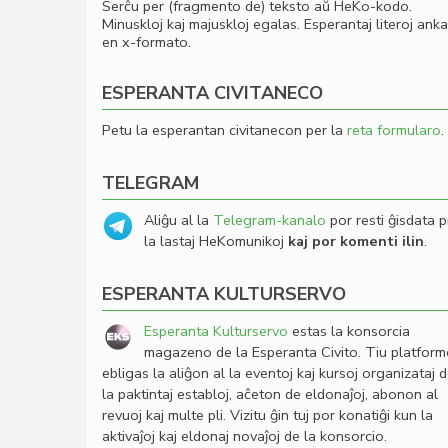
Serĉu per (fragmento de) teksto aŭ HeKo-kodo.
Minuskloj kaj majuskloj egalas. Esperantaj literoj ank
en x-formato.
ESPERANTA CIVITANECO
Petu la esperantan civitanecon per la
reta formularo
.
TELEGRAM
Aliĝu al la
Telegram-kanalo
por resti ĝisdata p
la lastaj HeKomunikoj
kaj por komenti ilin
.
ESPERANTA KULTURSERVO
Esperanta Kulturservo
estas la konsorcia
magazeno de la Esperanta Civito. Tiu platfor
ebligas la aliĝon al la eventoj kaj kursoj organizataj 
la paktintaj establoj, aĉeton de eldonaĵoj, abonon al
revuoj kaj multe pli. Vizitu ĝin tuj por konatiĝi kun la
aktivaĵoj kaj eldonaj novaĵoj de la konsorcio.