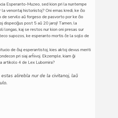
cia Esperanto-Muzeo, sed kion pri la nuntempe
la venontaj historiistoj? Oni emas kredi, ke ĉio
o de servilo aŭ forgeso de pasvorto por ke ĉio
roj dispeciĝus post 5 aŭ 20 jaroj! Tamen, la
li longas, kaj se restos nur kion oni presas sur
teco supozos, ke esperanto mortis ĉe la sojlo de
itucio de ĉiuj esperantistoj, kies aktoj devus meriti
ndecon pri siaj arĥivoj. Ekzemple, kiam ĝi
la artikolo 4 de Lex Lubomira?
stas alirebla nur de la civitanoj, laŭ
ulo.