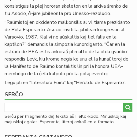
konsistigus la plej hororan skeleton en la arkiva ŝranko de
tiu Asocio, ĉi-jare jubileonta pro Unesko-rezolucio.
“Raŭmistoj en okcidento malkonsilis al vi, tiama prezidanto
de Pola Esperanto-Asocio, inviti la jubilean kongreson al
Varsovio, 1987. Kial vi ne aŭskultis kaj tiel falis en la
kaptilon?” demandis la simpozia kunordiganto. “Ĉar en la
estraro de PEA estis ankoraŭ plimulto de la olda gvardio”
respondis Leyk, kiu krome negis ke unu el la kunaŭtoroj de
la Manifesto de Raŭmo kontaktis lin pri la honora UEA-
membrigo de la ĉefa kulpulo pro la polaj eventoj.
Legu pli en “Literatura Foiro” kaj “Heroldo de Esperanto”.
SERĈO
Serĉu per (fragmento de) teksto aŭ HeKo-kodo. Minuskloj kaj
majuskloj egalas. Esperantaj literoj ankaŭ en x-formato.