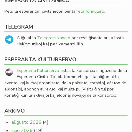
ESPERANTA CIVITANECO
Petu la esperantan civitanecon per la
reta formularo
.
TELEGRAM
Aliĝu al la
Telegram-kanalo
por resti ĝisdata pri la lastaj
HeKomunikoj
kaj por komenti ilin
.
ESPERANTA KULTURSERVO
Esperanta Kulturservo
estas la konsorcia magazeno de la
Esperanta Civito. Tiu platformo ebligas la aliĝon al la
eventoj kaj kursoj organizataj de la paktintaj establoj, aĉeton de
eldonaĵoj, abonon al revuoj kaj multe pli. Vizitu ĝin tuj por
konatiĝi kun la aktivaĵoj kaj eldonaj novaĵoj de la konsorcio.
ARKIVO
aŭgusto 2026
(4)
julio 2026
(19)