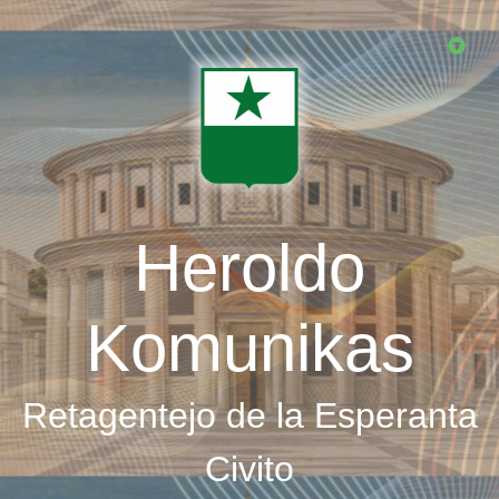
Skip
to
main
content
Heroldo
Komunikas
Retagentejo de la Esperanta
Civito