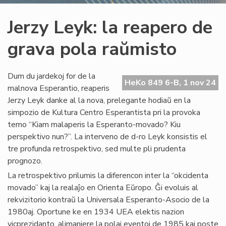
Jerzy Leyk: la reapero de
grava pola raŭmisto
Dum du jardekoj for de la
HeKo 849 6-B, 1 nov 24
malnova Esperantio, reaperis
Jerzy Leyk danke al la nova, prelegante hodiaŭ en la
simpozio de Kultura Centro Esperantista pri la provoka
temo “Kiam malaperis la Esperanto-movado? Kiu
perspektivo nun?”. La interveno de d-ro Leyk konsistis el
tre profunda retrospektivo, sed multe pli prudenta
prognozo.
La retrospektivo prilumis la diferencon inter la “okcidenta
movado” kaj la realaĵo en Orienta Eŭropo. Ĝi evoluis al
rekvizitorio kontraŭ la Universala Esperanto-Asocio de la
1980aj. Oportune ke en 1934 UEA elektis nazion
vicprezidanto, alimaniere la polaj eventoj de 1985 kaj poste