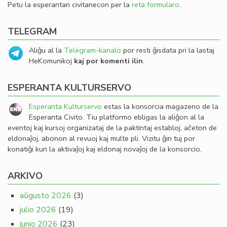
Petu la esperantan civitanecon per la
reta formularo
.
TELEGRAM
Aliĝu al la
Telegram-kanalo
por resti ĝisdata pri la lastaj
HeKomunikoj
kaj por komenti ilin
.
ESPERANTA KULTURSERVO
Esperanta Kulturservo
estas la konsorcia magazeno de la
Esperanta Civito. Tiu platformo ebligas la aliĝon al la
eventoj kaj kursoj organizataj de la paktintaj establoj, aĉeton de
eldonaĵoj, abonon al revuoj kaj multe pli. Vizitu ĝin tuj por
konatiĝi kun la aktivaĵoj kaj eldonaj novaĵoj de la konsorcio.
ARKIVO
aŭgusto 2026
(3)
julio 2026
(19)
junio 2026
(23)