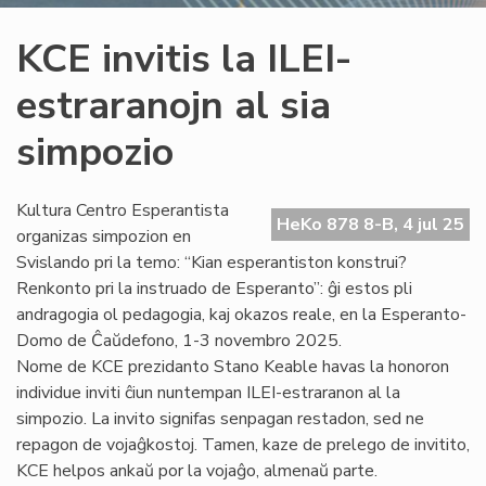
KCE invitis la ILEI-
estraranojn al sia
simpozio
Kultura Centro Esperantista
HeKo 878 8-B, 4 jul 25
organizas simpozion en
Svislando pri la temo: “Kian esperantiston konstrui?
Renkonto pri la instruado de Esperanto”: ĝi estos pli
andragogia ol pedagogia, kaj okazos reale, en la Esperanto-
Domo de Ĉaŭdefono, 1-3 novembro 2025.
Nome de KCE prezidanto Stano Keable havas la honoron
individue inviti ĉiun nuntempan ILEI-estraranon al la
simpozio. La invito signifas senpagan restadon, sed ne
repagon de vojaĝkostoj. Tamen, kaze de prelego de invitito,
KCE helpos ankaŭ por la vojaĝo, almenaŭ parte.