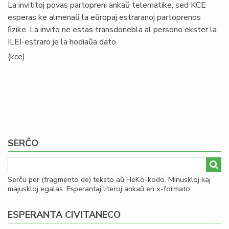
La invititoj povas partopreni ankaŭ telematike, sed KCE
esperas ke almenaŭ la eŭropaj estraranoj partoprenos
ﬁzike. La invito ne estas transdonebla al persono ekster la
ILEI-estraro je la hodiaŭa dato.
(kce)
SERĈO
Serĉu per (fragmento de) teksto aŭ HeKo-kodo. Minuskloj kaj
majuskloj egalas. Esperantaj literoj ankaŭ en x-formato.
ESPERANTA CIVITANECO