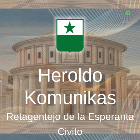
Skip
to
main
content
Heroldo
Komunikas
Retagentejo de la Esperanta
Civito