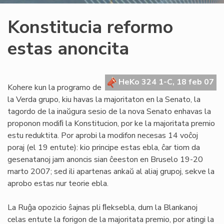
Konstitucia reformo
estas anoncita
HeKo 324 1-C, 18 feb 07
Kohere kun la programo de
la Verda grupo, kiu havas la majoritaton en la Senato, la
tagordo de la inaŭgura sesio de la nova Senato enhavas la
proponon modiﬁ la Konstitucion, por ke la majoritata premio
estu reduktita. Por aprobi la modifon necesas 14 voĉoj
poraj (el 19 entute): kio principe estas ebla, ĉar tiom da
gesenatanoj jam anoncis sian ĉeeston en Bruselo 19-20
marto 2007; sed ili apartenas ankaŭ al aliaj grupoj, sekve la
aprobo estas nur teorie ebla.
La Ruĝa opozicio ŝajnas pli ﬂeksebla, dum la Blankanoj
celas entute la forigon de la majoritata premio, por atingi la