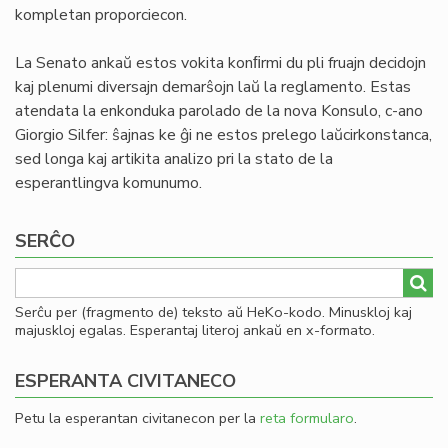
kompletan proporciecon.
La Senato ankaŭ estos vokita konﬁrmi du pli fruajn decidojn
kaj plenumi diversajn demarŝojn laŭ la reglamento. Estas
atendata la enkonduka parolado de la nova Konsulo, c-ano
Giorgio Silfer: ŝajnas ke ĝi ne estos prelego laŭcirkonstanca,
sed longa kaj artikita analizo pri la stato de la
esperantlingva komunumo.
SERĈO
Serĉu per (fragmento de) teksto aŭ HeKo-kodo. Minuskloj kaj
majuskloj egalas. Esperantaj literoj ankaŭ en x-formato.
ESPERANTA CIVITANECO
Petu la esperantan civitanecon per la
reta formularo
.