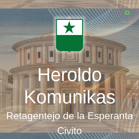
Skip
to
main
content
Heroldo
Komunikas
Retagentejo de la Esperanta
Civito