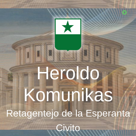
Skip
to
main
content
Heroldo
Komunikas
Retagentejo de la Esperanta
Civito