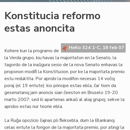
Konstitucia reformo
estas anoncita
HeKo 324 1-C, 18 feb 07
Kohere kun la programo de
la Verda grupo, kiu havas la majoritaton en la Senato, la
tagordo de la inaŭgura sesio de la nova Senato enhavas la
proponon modiﬁ la Konstitucion, por ke la majoritata premio
estu reduktita. Por aprobi la modifon necesas 14 voĉoj
poraj (el 19 entute): kio principe estas ebla, ĉar tiom da
gesenatanoj jam anoncis sian ĉeeston en Bruselo 19-20
marto 2007; sed ili apartenas ankaŭ al aliaj grupoj, sekve la
aprobo estas nur teorie ebla.
La Ruĝa opozicio ŝajnas pli ﬂeksebla, dum la Blankanoj
celas entute la forigon de la majoritata premio, por atingi la