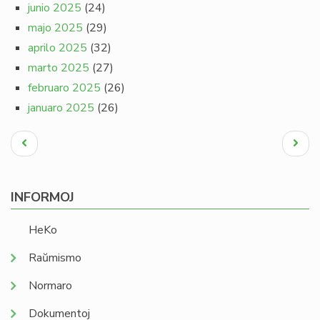
junio 2025
(24)
majo 2025
(29)
aprilo 2025
(32)
marto 2025
(27)
februaro 2025
(26)
januaro 2025
(26)
Pagination
Antaŭa
Next
paĝo
page
INFORMOJ
HeKo
Raŭmismo
Normaro
Dokumentoj