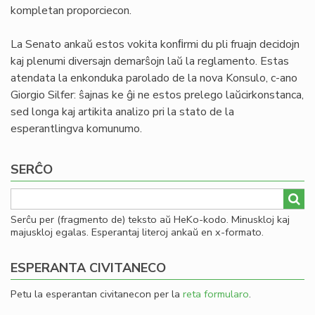
kompletan proporciecon.
La Senato ankaŭ estos vokita konﬁrmi du pli fruajn decidojn
kaj plenumi diversajn demarŝojn laŭ la reglamento. Estas
atendata la enkonduka parolado de la nova Konsulo, c-ano
Giorgio Silfer: ŝajnas ke ĝi ne estos prelego laŭcirkonstanca,
sed longa kaj artikita analizo pri la stato de la
esperantlingva komunumo.
SERĈO
Serĉu per (fragmento de) teksto aŭ HeKo-kodo. Minuskloj kaj
majuskloj egalas. Esperantaj literoj ankaŭ en x-formato.
ESPERANTA CIVITANECO
Petu la esperantan civitanecon per la
reta formularo
.