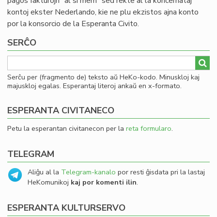
pagos fakturojn “al si mem” sed rekte al la koncernataj
kontoj ekster Nederlando, kie ne plu ekzistos ajna konto
por la konsorcio de la Esperanta Civito.
SERĈO
Serĉu per (fragmento de) teksto aŭ HeKo-kodo. Minuskloj kaj
majuskloj egalas. Esperantaj literoj ankaŭ en x-formato.
ESPERANTA CIVITANECO
Petu la esperantan civitanecon per la
reta formularo
.
TELEGRAM
Aliĝu al la
Telegram-kanalo
por resti ĝisdata pri la lastaj
HeKomunikoj
kaj por komenti ilin
.
ESPERANTA KULTURSERVO