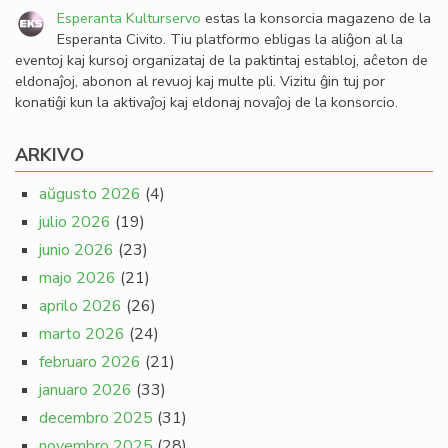
Esperanta Kulturservo
estas la konsorcia magazeno de la
Esperanta Civito. Tiu platformo ebligas la aliĝon al la
eventoj kaj kursoj organizataj de la paktintaj establoj, aĉeton de
eldonaĵoj, abonon al revuoj kaj multe pli. Vizitu ĝin tuj por
konatiĝi kun la aktivaĵoj kaj eldonaj novaĵoj de la konsorcio.
ARKIVO
aŭgusto 2026
(4)
julio 2026
(19)
junio 2026
(23)
majo 2026
(21)
aprilo 2026
(26)
marto 2026
(24)
februaro 2026
(21)
januaro 2026
(33)
decembro 2025
(31)
novembro 2025
(28)