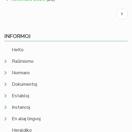
Pagination
Next
page
INFORMOJ
HeKo
Raŭmismo
Normaro
Dokumentoj
Establoj
Instancoj
En aliaj lingvoj
Heraldiko