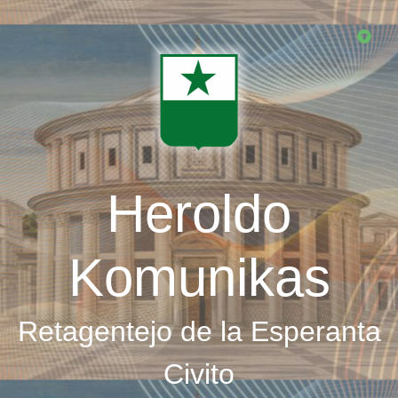
Skip
to
main
content
Heroldo
Komunikas
Retagentejo de la Esperanta
Civito