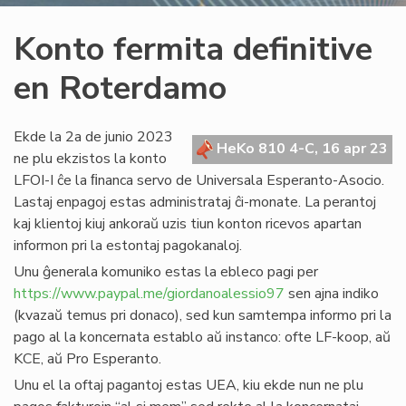
Konto fermita definitive
en Roterdamo
Ekde la 2a de junio 2023
HeKo 810 4-C, 16 apr 23
ne plu ekzistos la konto
LFOI-I ĉe la ﬁnanca servo de Universala Esperanto-Asocio.
Lastaj enpagoj estas administrataj ĉi-monate. La perantoj
kaj klientoj kiuj ankoraŭ uzis tiun konton ricevos apartan
informon pri la estontaj pagokanaloj.
Unu ĝenerala komuniko estas la ebleco pagi per
https://www.paypal.me/giordanoalessio97
sen ajna indiko
(kvazaŭ temus pri donaco), sed kun samtempa informo pri la
pago al la koncernata establo aŭ instanco: ofte LF-koop, aŭ
KCE, aŭ Pro Esperanto.
Unu el la oftaj pagantoj estas UEA, kiu ekde nun ne plu