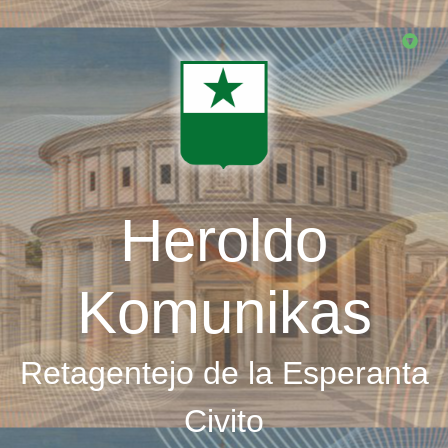
Skip
to
main
content
Heroldo
Komunikas
Retagentejo de la Esperanta
Civito