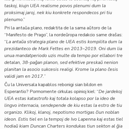
taskoj, kiujn UEA realisme povos plenumi dum la
proksimaj jaroj, nek kiu konkrete respondecos pri tiu
plenumo
.”
Pri la antaŭa plano, redaktita de la sama aŭtoro de la
“Manifesto de Prago”, la nordeŭropa redakcio same draŝas:
“
La antaŭa strategia plano de UEA estis kompilita dum la
prezidanteco de Mark Fettes en 2013–2019. Oni dum lia
unua mandatperiodo uzis multe da tempo por ellabori tre
detalan, 38-paĝan planon, sed efektive preskaŭ nenion
planitan la asocio sukcesis realigi. Krome la plano ĉesis
validi jam en 2017.
”
Ĉu la Universala kapablos rebonigi sian bildon en
Esperantio? Pormomente cirkulas opinioj kiel: “
De jardekoj
UEA estas katastrofo kaj totala kolapso por la ideo de
lingvo internacia, sendepende de kiu estas la estro de tiu
organizo. Klikoj, klanoj, nepotismo mortigas ĉiun noblan
ideon. Estis tiel en la tempoj de Ivo Lapenna kaj estas tiel
hodiaŭ kiam Duncan Charters kondukas tiun sekton al ĝia