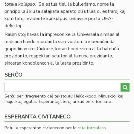
totala kolapso
.” Se estus tiel, la bullerismo, nome la
principo laŭ kiu la salajrata aparato pli utilas ol estraroj kaj
komitatoj, evidente kunkulpus, unuavice pro la UEA-
deﬁcitoj.
Raŭmistoj havas la impreson ke la Universala similas al
malsana hundo mordanta sian voston: tre bedaŭrinda
grupodinamiko. Ĉiukaze, koran bondeziron al la baldaŭa
prezidonto, respektan saluton al la nuna prezidanto,
sinceran kondolencon al la lasta prezidinto.
SERĈO
Serĉu per (fragmento de) teksto aŭ HeKo-kodo. Minuskloj kaj
majuskloj egalas. Esperantaj literoj ankaŭ en x-formato.
ESPERANTA CIVITANECO
Petu la esperantan civitanecon per la
reta formularo
.