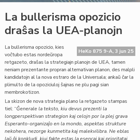
La bullerisma opozicio
draŝas la UEA-planojn
La bullerisma opozicio, kies
HeKo 875 9-A, 3 jun 25
voĉtubo estas nordeŭropa
retgazeto, draŝas la strategiajn planojn de UEA, tamen
neniam prezentante propran alternativan planon, des malpli
kandidatojn al la nova estraro de la Universala; ankaŭ ĉar la
plimulto de la opoziciuloj ŝajnas ne plu pagi sian
membrokotizon.
La skizon de nova strategia plano la retgazeto stampas
tiel: “
Ĝenerale la teksto, kiu devus prezenti la
longperspektivan strategion kaj celojn por la plej grava
Esperanto-organizaĵo en la mondo, aspektas strukture
nekohera, nezorge kunmetita kaj malekvilibra. Ne eblas
laŭ ĝi konkludi, kiuj fakte estas la esencaj kaj prioritataj