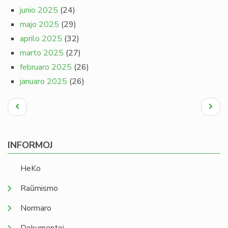
junio 2025
(24)
majo 2025
(29)
aprilo 2025
(32)
marto 2025
(27)
februaro 2025
(26)
januaro 2025
(26)
Pagination
Antaŭa
Next
paĝo
page
INFORMOJ
HeKo
Raŭmismo
Normaro