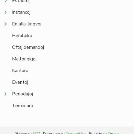
Establoj
Instancoj
En aliaj lingvoj
Heraldiko
Oftaj demandoj
Mallongigoj
Kantaro
Eventoj
Periodaĵoj
Terminaro
Dizajno de
MTT
· Programo de
Tramontána
· Funkcio de
Drupal