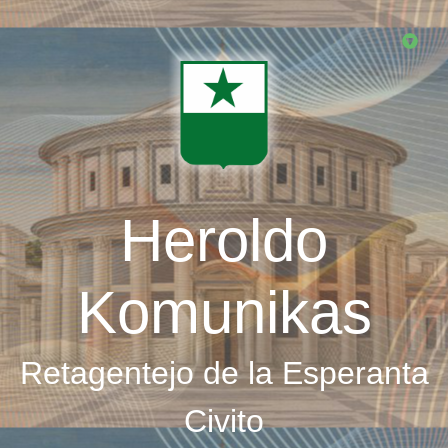
Skip
to
main
content
Heroldo
Komunikas
Retagentejo de la Esperanta
Civito