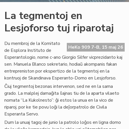
La tegmentoj en
Lesjoforso tuj riparotaj
Du membroj de la Komitato
HeKo 909 7-B, 15 maj 26
de Esplora Instituto de
Esperantologio, nome c-ano Giorgio Silfer vicprezidanto kaj
sen. Manuela Blanco sekretario, hodiaŭ akompanis fakan
entrepreniston por ekspertizo de la tegmentoj en la
kontruoj de Skandinava Esperanto-Domo en Lesjoforso.
Ĉiuj tegmentoj bezonas intervenon, sed ne en la sama
grado. La malplej damaĝita ŝajnas tiu de la aparta vilaeto
nomata “La Kukolnesto”: ĝi estos la unua en la vico de
riparoj, por ke tie povu loĝi la deĵorpatrolo de Civila
Esperanta Servo.
Dum la unuaj tagoj de junio la patrolo loĝos en ligna domo