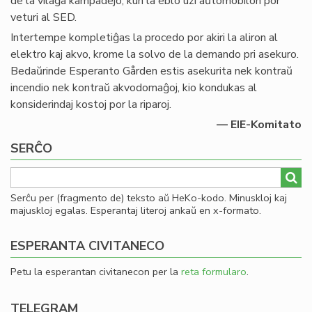
de la vilaĝa kampadejo, kun la eblo uzi aŭtomobilon por
veturi al SED.
Intertempe kompletiĝas la procedo por akiri la aliron al
elektro kaj akvo, krome la solvo de la demando pri asekuro.
Bedaŭrinde Esperanto Gården estis asekurita nek kontraŭ
incendio nek kontraŭ akvodomaĝoj, kio kondukas al
konsiderindaj kostoj por la riparoj.
— EIE-Komitato
SERĈO
Serĉu per (fragmento de) teksto aŭ HeKo-kodo. Minuskloj kaj
majuskloj egalas. Esperantaj literoj ankaŭ en x-formato.
ESPERANTA CIVITANECO
Petu la esperantan civitanecon per la
reta formularo
.
TELEGRAM