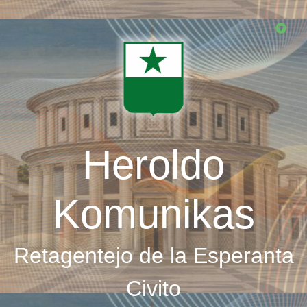
Skip
to
main
content
Heroldo
Komunikas
Retagentejo de la Esperanta
Civito