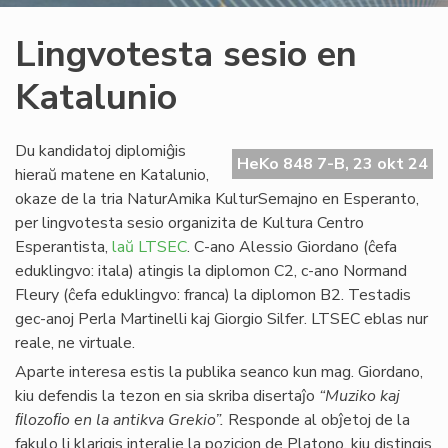
Lingvotesta sesio en
Katalunio
Du kandidatoj diplomiĝis
HeKo 848 7-B, 23 okt 24
hieraŭ matene en Katalunio,
okaze de la tria NaturAmika KulturSemajno en Esperanto,
per lingvotesta sesio organizita de Kultura Centro
Esperantista,
laŭ LTSEC
. C-ano Alessio Giordano (ĉefa
eduklingvo: itala) atingis la diplomon C2, c-ano Normand
Fleury (ĉefa eduklingvo: franca) la diplomon B2. Testadis
gec-anoj Perla Martinelli kaj Giorgio Silfer. LTSEC eblas nur
reale, ne virtuale.
Aparte interesa estis la publika seanco kun mag. Giordano,
kiu defendis la tezon en sia skriba disertaĵo
“Muziko kaj
ﬁlozoﬁo en la antikva Grekio”.
Responde al obĵetoj de la
fakulo li klarigis interalie la pozicion de Platono, kiu distingis