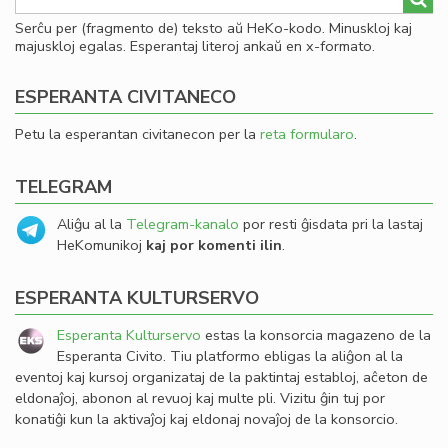
Serĉu per (fragmento de) teksto aŭ HeKo-kodo. Minuskloj kaj
majuskloj egalas. Esperantaj literoj ankaŭ en x-formato.
ESPERANTA CIVITANECO
Petu la esperantan civitanecon per la
reta formularo
.
TELEGRAM
Aliĝu al la
Telegram-kanalo
por resti ĝisdata pri la lastaj
HeKomunikoj
kaj por komenti ilin
.
ESPERANTA KULTURSERVO
Esperanta Kulturservo
estas la konsorcia magazeno de la
Esperanta Civito. Tiu platformo ebligas la aliĝon al la
eventoj kaj kursoj organizataj de la paktintaj establoj, aĉeton de
eldonaĵoj, abonon al revuoj kaj multe pli. Vizitu ĝin tuj por
konatiĝi kun la aktivaĵoj kaj eldonaj novaĵoj de la konsorcio.