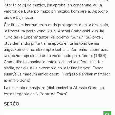
inter la celoj de muziko, jen aprobe jen kondamne, aŭ la
valoron de Eŭterpo, muzo pri muziko, kompare al Apolono,
dio de ĉiuj muzoj.
Ĉar liro kiel instrumento estis protagonisto en la disertaĵo,
la literatura parto kondukis al Antoni Grabowski, kun liaj
“Liro de la Esperantistoj”
kaj poemo
“Sur lir” dukorda”
,
plus demandoj pri la tiama epoko en la historio de nia
lingvokomunumo, ekzemple kiel L. L. Zamenhof superruzis
la opoziciulojn okaze de la voĉdonado pri reformoj (1894).
Gramatike la kandidato enfokukiĝis pri la diferenco inter
sia/lia, por kiu utilis ekzemplo en la latina lingvo: “Faber
suum/eius maleum amico dedit” (Forĝisto sian/lian martelon
al amiko donis).
La disertaĵo de majstro (diplomnivelo) Alessio Giordano
estos legebla en
“Literatura Foiro”.
SERĈO