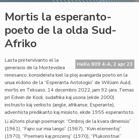
Mortis la esperanto-
poeto de la olda Sud-
Afriko
Lasta pretervivanto el la
HeKo 809 4-A, 2 apr 23
generacio de la Montevidea
renesanco, konsiderata kiel la plej avangarda poeto en la
unua eldono de la “Esperanta Antologio” de William Auld,
mortis en Teksaso, 14 decembro 2022, jam 92-jara. Temas
pri Edwin de Kock, sudafrika kaj usona (ekde 2000)
instruisto kaj verkisto (angle, afrikanse, Esperante),
adventista predikanto kaj misiisto, ekde 1955 esperantisto.
Li aŭtoris plurajn poemarojn: “Ombroj de la kvara dimensio”
(1961), “Fajro sur mia lango” (1967), “Kvin elementoj”
(1970), “Poemaro kaj prozeroj” (1970), “Plukonstrue”