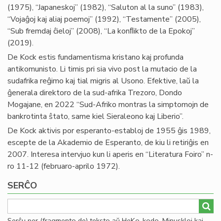
(1975), “Japaneskoj” (1982), “Saluton al la suno” (1983),
“Vojaĝoj kaj aliaj poemoj” (1992), “Testamente” (2005),
“Sub fremdaj ĉieloj” (2008), “La konﬂikto de la Epokoj”
(2019).
De Kock estis fundamentisma kristano kaj profunda
antikomunisto. Li timis pri sia vivo post la mutacio de la
sudafrika reĝimo kaj tial migris al Usono. Efektive, laŭ la
ĝenerala direktoro de la sud-afrika Trezoro, Dondo
Mogajane, en 2022 “Sud-Afriko montras la simptomojn de
bankrotinta ŝtato, same kiel Sieraleono kaj Liberio”.
De Kock aktivis por esperanto-establoj de 1955 ĝis 1989,
escepte de la Akademio de Esperanto, de kiu li retiriĝis en
2007. Interesa intervjuo kun li aperis en “Literatura Foiro” n-
ro 11-12 (februaro-aprilo 1972).
SERĈO
Serĉu per (fragmento de) teksto aŭ HeKo-kodo. Minuskloj kaj