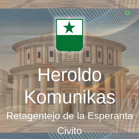
Skip
to
main
content
Heroldo
Komunikas
Retagentejo de la Esperanta
Civito