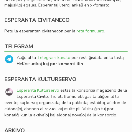
majuskloj egalas. Esperantaj literoj ankaŭ en x-formato.
ESPERANTA CIVITANECO
Petu la esperantan civitanecon per la
reta formularo
.
TELEGRAM
Aliĝu al la
Telegram-kanalo
por resti ĝisdata pri la lastaj
HeKomunikoj
kaj por komenti ilin
.
ESPERANTA KULTURSERVO
Esperanta Kulturservo
estas la konsorcia magazeno de la
Esperanta Civito. Tiu platformo ebligas la aliĝon al la
eventoj kaj kursoj organizataj de la paktintaj establoj, aĉeton de
eldonaĵoj, abonon al revuoj kaj multe pli. Vizitu ĝin tuj por
konatiĝi kun la aktivaĵoj kaj eldonaj novaĵoj de la konsorcio.
ARKIVO