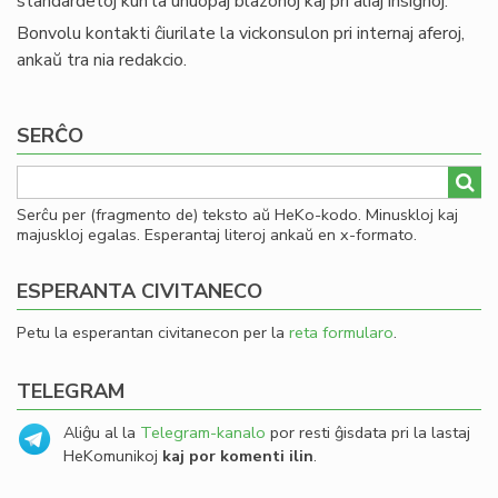
standardetoj kun la unuopaj blazonoj kaj pri aliaj insignoj.
Bonvolu kontakti ĉiurilate la vickonsulon pri internaj aferoj,
ankaŭ tra nia redakcio.
SERĈO
Serĉu per (fragmento de) teksto aŭ HeKo-kodo. Minuskloj kaj
majuskloj egalas. Esperantaj literoj ankaŭ en x-formato.
ESPERANTA CIVITANECO
Petu la esperantan civitanecon per la
reta formularo
.
TELEGRAM
Aliĝu al la
Telegram-kanalo
por resti ĝisdata pri la lastaj
HeKomunikoj
kaj por komenti ilin
.