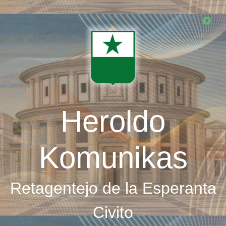
Skip
to
main
content
Heroldo
Komunikas
Retagentejo de la Esperanta
Civito