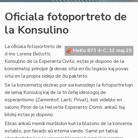
Oficiala fotoportreto de
la Konsulino
La oﬁciala fotoportreto de
HeKo 873 4-C, 12 maj 25
d-ino Lorena Bellotti,
Konsulino de la Esperanta Civito, estas je dispono de la
koncernatoj: principe ĝi devas situi en ĉiu legacio kaj povas
situi en la propra sidejo de ĉiu paktinto.
Se la koncernatoj deziras por sia kunsidejo la fotoportretojn
de iamaj Konsuloj kaj de la tri ĉefaj ideologoj de
esperantismo (Zamenhof, Lanti, Privat), kiel videble en
salono Piron de la Helvetia Esperanto-Domo, ankaŭ tiuj
bildoj estas je dispono.
Eblas ankaŭ mendi murŝildon kun la blazono de la koncerna
establo, por fasado aŭ interna vando. Same pri tablaj