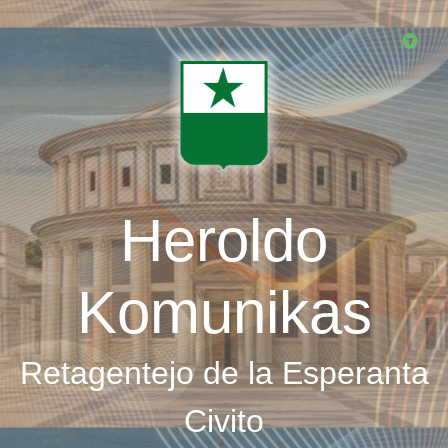
Skip
to
main
content
Heroldo
Komunikas
Retagentejo de la Esperanta
Civito