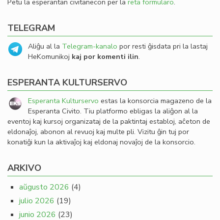
Petu la esperantan civitanecon per la
reta formularo
.
TELEGRAM
Aliĝu al la
Telegram-kanalo
por resti ĝisdata pri la lastaj
HeKomunikoj
kaj por komenti ilin
.
ESPERANTA KULTURSERVO
Esperanta Kulturservo
estas la konsorcia magazeno de la
Esperanta Civito. Tiu platformo ebligas la aliĝon al la
eventoj kaj kursoj organizataj de la paktintaj establoj, aĉeton de
eldonaĵoj, abonon al revuoj kaj multe pli. Vizitu ĝin tuj por
konatiĝi kun la aktivaĵoj kaj eldonaj novaĵoj de la konsorcio.
ARKIVO
aŭgusto 2026
(4)
julio 2026
(19)
junio 2026
(23)