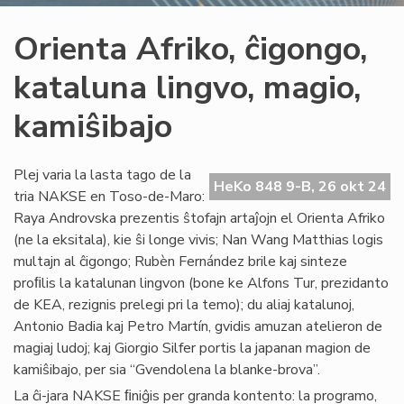
Orienta Afriko, ĉigongo,
kataluna lingvo, magio,
kamiŝibajo
Plej varia la lasta tago de la
HeKo 848 9-B, 26 okt 24
tria NAKSE en Toso-de-Maro:
Raya Androvska prezentis ŝtofajn artaĵojn el Orienta Afriko
(ne la eksitala), kie ŝi longe vivis; Nan Wang Matthias logis
multajn al ĉigongo; Rubèn Fernández brile kaj sinteze
proﬁlis la katalunan lingvon (bone ke Alfons Tur, prezidanto
de KEA, rezignis prelegi pri la temo); du aliaj katalunoj,
Antonio Badia kaj Petro Martín, gvidis amuzan atelieron de
magiaj ludoj; kaj Giorgio Silfer portis la japanan magion de
kamiŝibajo, per sia “Gvendolena la blanke-brova”.
La ĉi-jara NAKSE ﬁniĝis per granda kontento: la programo,