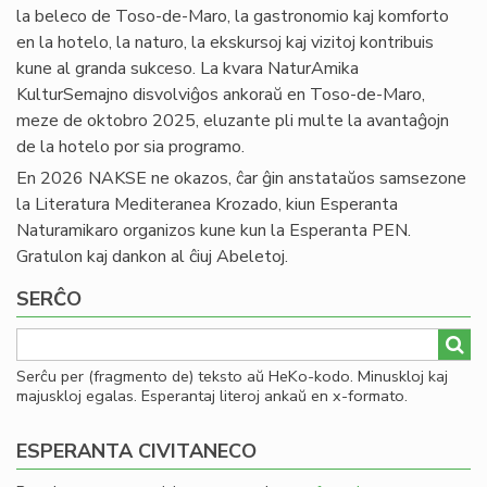
la beleco de Toso-de-Maro, la gastronomio kaj komforto
en la hotelo, la naturo, la ekskursoj kaj vizitoj kontribuis
kune al granda sukceso. La kvara NaturAmika
KulturSemajno disvolviĝos ankoraŭ en Toso-de-Maro,
meze de oktobro 2025, eluzante pli multe la avantaĝojn
de la hotelo por sia programo.
En 2026 NAKSE ne okazos, ĉar ĝin anstataŭos samsezone
la Literatura Mediteranea Krozado, kiun Esperanta
Naturamikaro organizos kune kun la Esperanta PEN.
Gratulon kaj dankon al ĉiuj Abeletoj.
SERĈO
Serĉu per (fragmento de) teksto aŭ HeKo-kodo. Minuskloj kaj
majuskloj egalas. Esperantaj literoj ankaŭ en x-formato.
ESPERANTA CIVITANECO