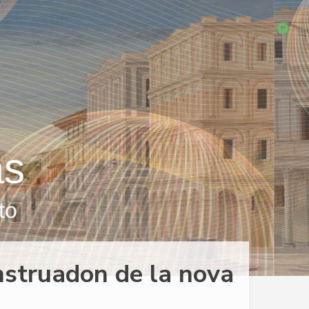
as
to
onstruadon de la nova