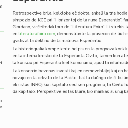
aŭ
Retrospektive brila, kelkloke eĉ dokta, ankaŭ la tria hodi
simpozio de KCE pri “Horizontoj de la nuna Esperantio”, f
Giordano, vicĉefredaktoro de “Literatura Foiro”. Li strekis
en
literaturafoiro.com
, demonstrante la pravecon de tiu his
gvidis al la deklino de la malnova Esperantio.
La historiograﬁa kompetento helpis en la prognoza konklu
en la interna kresko de la Esperanta Civito, tamen kun aten
la konscio pri Esperantio kiel komunumo, apud la informado
ri
La konsorcio bezonas investi kaj en nemoveblaĵoj kaj en h
novaĵo en la cirkvito de la Pakto, tial la daŭrigo de ĉi tiu
ekzistas INROj kun kapitalo sed sen programo; la Civito ha
da kapitalo. Perspektive estas klare, kio mankas al unuj ka
mo
de