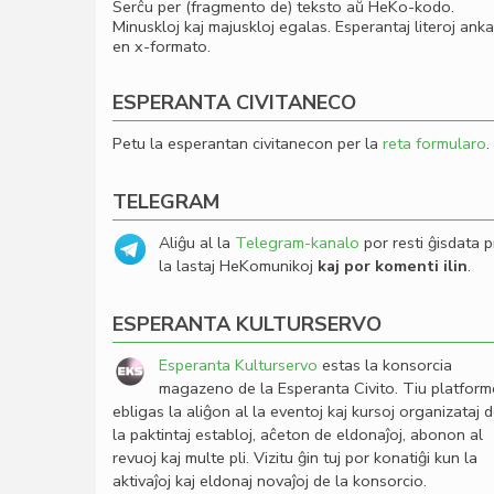
Serĉu per (fragmento de) teksto aŭ HeKo-kodo.
Minuskloj kaj majuskloj egalas. Esperantaj literoj ank
en x-formato.
ESPERANTA CIVITANECO
Petu la esperantan civitanecon per la
reta formularo
.
TELEGRAM
Aliĝu al la
Telegram-kanalo
por resti ĝisdata p
la lastaj HeKomunikoj
kaj por komenti ilin
.
ESPERANTA KULTURSERVO
Esperanta Kulturservo
estas la konsorcia
magazeno de la Esperanta Civito. Tiu platfor
ebligas la aliĝon al la eventoj kaj kursoj organizataj 
la paktintaj establoj, aĉeton de eldonaĵoj, abonon al
revuoj kaj multe pli. Vizitu ĝin tuj por konatiĝi kun la
aktivaĵoj kaj eldonaj novaĵoj de la konsorcio.