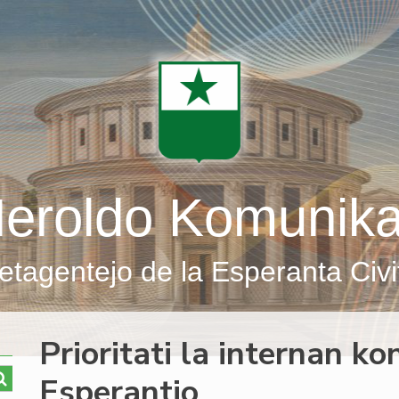
eroldo Komunik
etagentejo de la Esperanta Civi
Prioritati la internan k
Esperantio