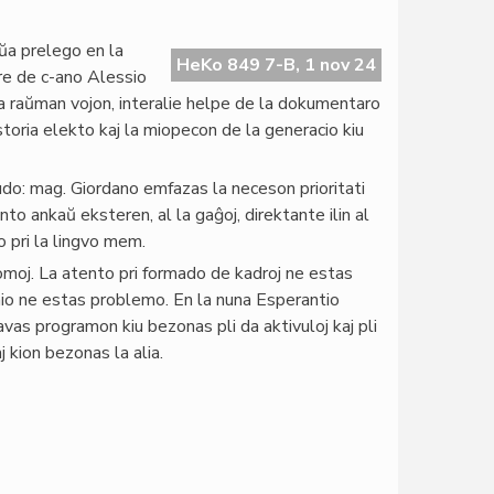
aŭa prelego en la
HeKo 849 7-B, 1 nov 24
are de c-ano Alessio
 la raŭman vojon, interalie helpe de la dokumentaro
toria elekto kaj la miopecon de la generacio kiu
do: mag. Giordano emfazas la neceson prioritati
to ankaŭ eksteren, al la gaĝoj, direktante ilin al
 pri la lingvo mem.
omoj. La atento pri formado de kadroj ne estas
 linio ne estas problemo. En la nuna Esperantio
vas programon kiu bezonas pli da aktivuloj kaj pli
j kion bezonas la alia.