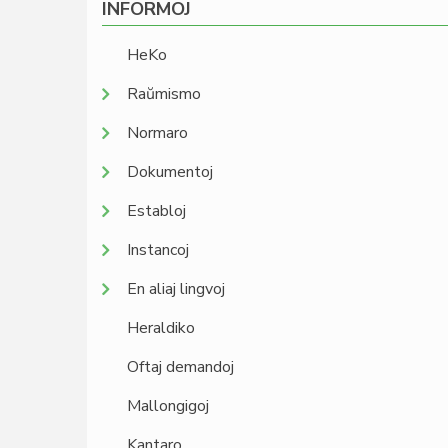
INFORMOJ
HeKo
Raŭmismo
Normaro
Dokumentoj
Establoj
Instancoj
En aliaj lingvoj
Heraldiko
Oftaj demandoj
Mallongigoj
Kantaro