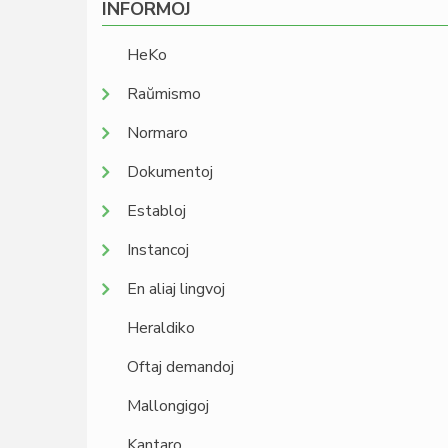
INFORMOJ
HeKo
Raŭmismo
Normaro
Dokumentoj
Establoj
Instancoj
En aliaj lingvoj
Heraldiko
Oftaj demandoj
Mallongigoj
Kantaro