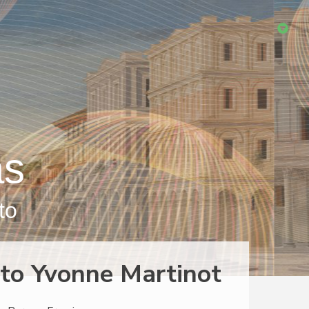
as
to
eto Yvonne Martinot