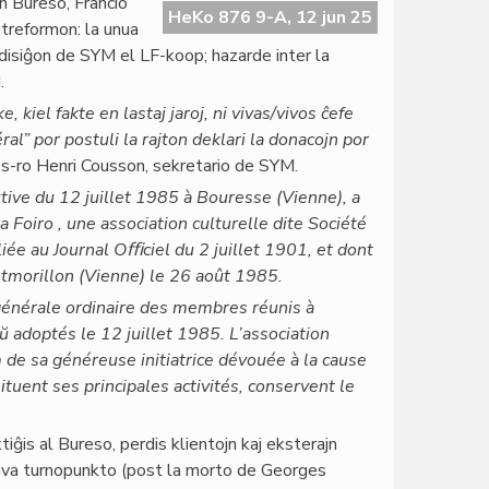
 Bureso, Francio
HeKo 876 9-A, 12 jun 25
treformon: la unua
 disiĝon de SYM el LF-koop; hazarde inter la
.
, kiel fakte en lastaj jaroj, ni vivas/vivos ĉefe
éral” por postuli la rajton deklari la donacojn por
s s-ro Henri Cousson, sekretario de SYM.
utive du 12 juillet 1985 à Bouresse (Vienne), a
ra Foiro , une association culturelle dite Société
liée au Journal Oﬃciel du 2 juillet 1901, et dont
ntmorillon (Vienne) le 26 août 1985.
générale ordinaire des membres réunis à
 adoptés le 12 juillet 1985. L’association
de sa généreuse initiatrice dévouée à la cause
ituent ses principales activités, conservent le
iĝis al Bureso, perdis klientojn kaj eksterajn
rava turnopunkto (post la morto de Georges