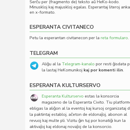
Serĉu per (fragmento de) teksto aŭ HeKo-kodo.
Minuskloj kaj majuskloj egalas. Esperantaj literoj ank
en x-formato.
ESPERANTA CIVITANECO
Petu la esperantan civitanecon per la
reta formularo
.
TELEGRAM
Aliĝu al la
Telegram-kanalo
por resti ĝisdata p
la lastaj HeKomunikoj
kaj por komenti ilin
.
ESPERANTA KULTURSERVO
Esperanta Kulturservo
estas la konsorcia
magazeno de la Esperanta Civito. Tiu platfor
ebligas la aliĝon al la eventoj kaj kursoj organizataj 
la paktintaj establoj, aĉeton de eldonaĵoj, abonon al
revuoj kaj multe pli. Vizitu ĝin tuj por konatiĝi kun la
aktivaĵoj kaj eldonaj novaĵoj de la konsorcio.