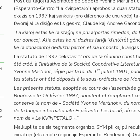
Post du tagoj la Asembleo de Societo Yvonne Martinot en
aŭ
(Esperanto-Centro “La Kvinpetalo”) aprobos la duan statu
okazis en 1997 kaj sankciis (pro diferenco de unu voĉo) la
favoraj al la disiĝo estis ges-roj Claude kaj Andrée Gacond
”
La kialoj estas ke la staĝoj ne plu alportas rimedon, do ke
per donacoj. Alia estas ke ni deziras fariĝi “d’intérêt gén
ke la donacantoj deduktu parton el sia imposto
”, klariga
La statuto de 1997 tekstas: “
Lors de la réunion constit
été créé, à l’initiative de la Société Coopérative Literatu
ri
er
Yvonne Martinot, régie par la loi du 1
juillet 1901, pub
les statuts ont été déposés à la sous-préfecture de Mo
Les présents statuts, adoptés au cours de l’assemblée 
Bouresse le 16 février 1997, annulent et remplacent ceŭ
conserve le nom de « Société Yvonne Martinot », du nom 
mo
de la langue internationale Espéranto. Les locaŭ, où se s
de
nom de « La KVINPETALO ».
”
Malkuplite de sia tegmenta organizo, SYM pli kaj pli redukt
iniciatojn (ekzemple regionajn Esperanto-Rendevuojn). G