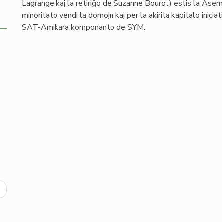
Lagrange kaj la retiriĝo de Suzanne Bourot) estis la Ase
minoritato vendi la domojn kaj per la akirita kapitalo inici
SAT-Amikara komponanto de SYM.
ext
age