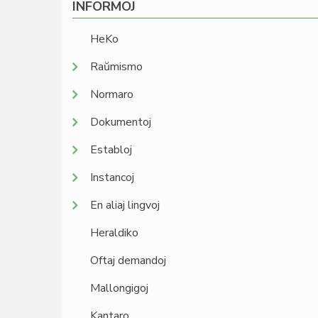
INFORMOJ
HeKo
Raŭmismo
Normaro
Dokumentoj
Establoj
Instancoj
En aliaj lingvoj
Heraldiko
Oftaj demandoj
Mallongigoj
Kantaro