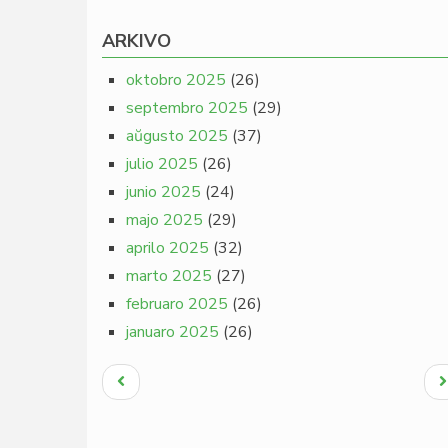
ARKIVO
oktobro 2025
(26)
septembro 2025
(29)
aŭgusto 2025
(37)
julio 2025
(26)
junio 2025
(24)
majo 2025
(29)
aprilo 2025
(32)
marto 2025
(27)
februaro 2025
(26)
januaro 2025
(26)
Pagination
Antaŭa
N
paĝo
p