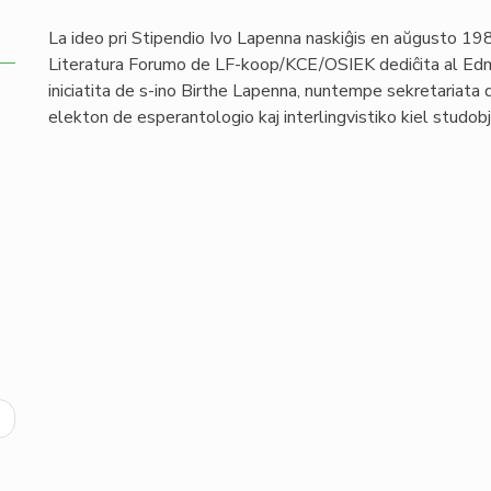
La ideo pri Stipendio Ivo Lapenna naskiĝis en aŭgusto 19
Literatura Forumo de LF-koop/KCE/OSIEK dediĉita al Edmon
iniciatita de s-ino Birthe Lapenna, nuntempe sekretariata 
elekton de esperantologio kaj interlingvistiko kiel studobj
ext
age