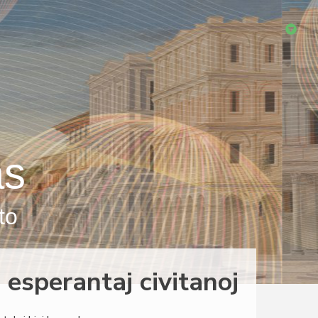
as
to
esperantaj civitanoj