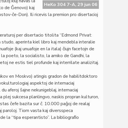
tuloj kiuj havas la
HeKo 304 7-A, 29 jun 06
ato de Ĝenovo) kaj
ov-ĉe-Don). Ili ricevis la premion pro disertacioj
teraturoj per disertacio titolita “Edmond Privat:
 studo, aperinta kiel libro kaj mendebla interalie
nuafoje (kaj unuafoje en la itala) ĉiujn facetojn de
la poeto, la socialisto, la amiko de Gandhi, la
toj ne estis tiel profunde kaj interrilate analizitaj.
nikov en Moskvo) atingis gradon de habilitdoktoro
gvokulturologiaj aspektoj de internaciaj
du aferoj ŝajne nekunigeblaj, internaciaj
 la plej sukcesa planlingvo, naskis propran kulturon,
stas ĉefe bazita sur ĉ. 10.000 paĝoj de realaj
aj paroloj. Tiom vasta kaj diversspeca
 la “tipa esperantisto”. La bibliograﬁo