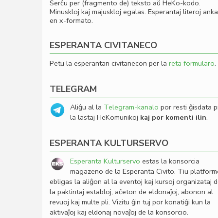
Serĉu per (fragmento de) teksto aŭ HeKo-kodo.
Minuskloj kaj majuskloj egalas. Esperantaj literoj ank
en x-formato.
ESPERANTA CIVITANECO
Petu la esperantan civitanecon per la
reta formularo
.
TELEGRAM
Aliĝu al la
Telegram-kanalo
por resti ĝisdata p
la lastaj HeKomunikoj
kaj por komenti ilin
.
ESPERANTA KULTURSERVO
Esperanta Kulturservo
estas la konsorcia
magazeno de la Esperanta Civito. Tiu platfor
ebligas la aliĝon al la eventoj kaj kursoj organizataj 
la paktintaj establoj, aĉeton de eldonaĵoj, abonon al
revuoj kaj multe pli. Vizitu ĝin tuj por konatiĝi kun la
aktivaĵoj kaj eldonaj novaĵoj de la konsorcio.