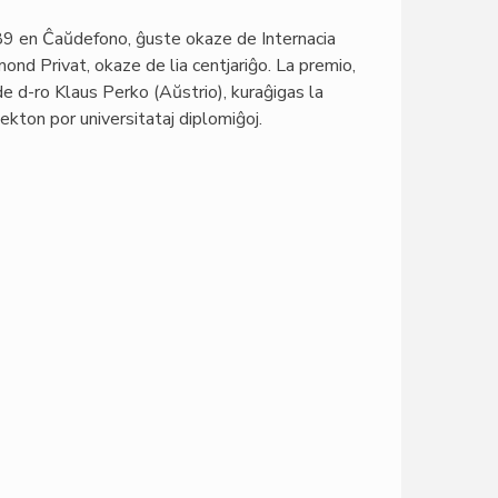
89 en Ĉaŭdefono, ĝuste okaze de Internacia
d Privat, okaze de lia centjariĝo. La premio,
de d-ro Klaus Perko (Aŭstrio), kuraĝigas la
ekton por universitataj diplomiĝoj.