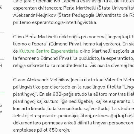
La ĉi-jara Stipendio Ivo Lapenna estis asignita al du intelek
aŭ
esperantan civitanecon: Perla Martinelli (Ŝtata Universit
Aleksandr Meljnikov (Ŝtata Pedagogia Universitato de Rost
pri temo esperantologia-interlingvistika.
C-ino Perla Martinelli doktoriĝis pri modernaj lingvoj kaj li
l’uomo e l’opera” (Edmond Privat: homo kaj verkaro). En sia
ĉe
Kultura Centro Esperantista
, d-ino Martinelli esploris u
la fenomeno Edmond Privat: la publicisto, la esperantisto, 
religia sinkretisto, la mondfederisto. Ĝis nun la diversaj face
ri
C-ano Aleksandr Meljnikov (nenia rilato kun Valentin Mel
pri lingvistiko per disertacio en la rusa lingvo titolita “Lin
planlingvoj”. En sia 632-paĝa studo la aŭtoro montras kiel 
planlingvoj kaj kulturo, iĝis nedisigeblaj, kaj ke esperanto,
mo
kun arta kreado, luda komunikado kaj vortludoj. La studo e
de
tekstoj el esperanto-periodaĵoj, libroj, retmesaĝoj kaj buŝ
dokumentaro permesas ankaŭ diﬁni la lingvan personecon de
ampleksas pli ol 650 erojn.