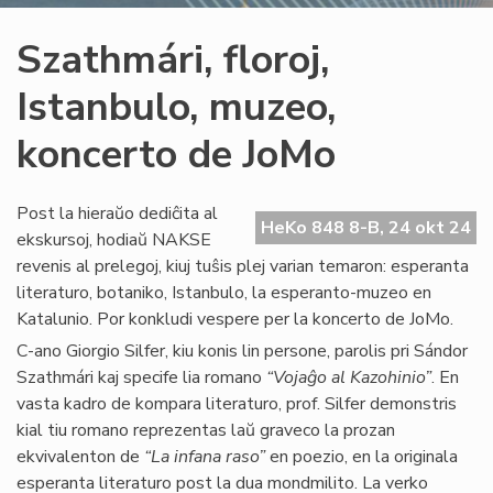
Szathmári, floroj,
Istanbulo, muzeo,
koncerto de JoMo
Post la hieraŭo dediĉita al
HeKo 848 8-B, 24 okt 24
ekskursoj, hodiaŭ NAKSE
revenis al prelegoj, kiuj tuŝis plej varian temaron: esperanta
literaturo, botaniko, Istanbulo, la esperanto-muzeo en
Katalunio. Por konkludi vespere per la koncerto de JoMo.
C-ano Giorgio Silfer, kiu konis lin persone, parolis pri Sándor
Szathmári kaj specife lia romano
“Vojaĝo al Kazohinio”
. En
vasta kadro de kompara literaturo, prof. Silfer demonstris
kial tiu romano reprezentas laŭ graveco la prozan
ekvivalenton de
“La infana raso”
en poezio, en la originala
esperanta literaturo post la dua mondmilito. La verko