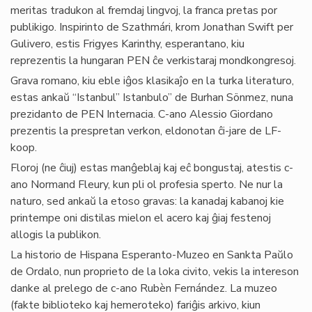
meritas tradukon al fremdaj lingvoj, la franca pretas por
publikigo. Inspirinto de Szathmári, krom Jonathan Swift per
Gulivero, estis Frigyes Karinthy, esperantano, kiu
reprezentis la hungaran PEN ĉe verkistaraj mondkongresoj.
Grava romano, kiu eble iĝos klasikaĵo en la turka literaturo,
estas ankaŭ “Istanbul” Istanbulo” de Burhan Sönmez, nuna
prezidanto de PEN Internacia. C-ano Alessio Giordano
prezentis la prespretan verkon, eldonotan ĉi-jare de LF-
koop.
Floroj (ne ĉiuj) estas manĝeblaj kaj eĉ bongustaj, atestis c-
ano Normand Fleury, kun pli ol profesia sperto. Ne nur la
naturo, sed ankaŭ la etoso gravas: la kanadaj kabanoj kie
printempe oni distilas mielon el acero kaj ĝiaj festenoj
allogis la publikon.
La historio de Hispana Esperanto-Muzeo en Sankta Paŭlo
de Ordalo, nun proprieto de la loka civito, vekis la intereson
danke al prelego de c-ano Rubèn Fernández. La muzeo
(fakte biblioteko kaj hemeroteko) fariĝis arkivo, kiun