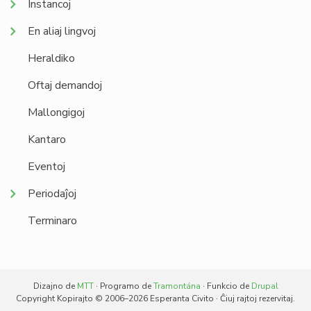
Instancoj
En aliaj lingvoj
Heraldiko
Oftaj demandoj
Mallongigoj
Kantaro
Eventoj
Periodaĵoj
Terminaro
Dizajno de
MTT
· Programo de
Tramontána
· Funkcio de
Drupal
Copyright Kopirajto © 2006–2026 Esperanta Civito · Ĉiuj rajtoj rezervitaj.