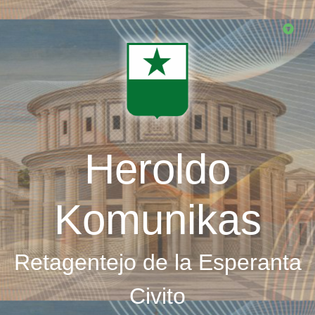
Skip
to
main
content
Heroldo
Komunikas
Retagentejo de la Esperanta
Civito