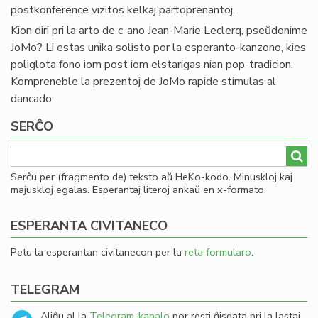
postkonference vizitos kelkaj partoprenantoj.
Kion diri pri la arto de c-ano Jean-Marie Leclerq, pseŭdonime
JoMo? Li estas unika solisto por la esperanto-kanzono, kies
poliglota fono iom post iom elstarigas nian pop-tradicion.
Kompreneble la prezentoj de JoMo rapide stimulas al
dancado.
SERĈO
Serĉu per (fragmento de) teksto aŭ HeKo-kodo. Minuskloj kaj
majuskloj egalas. Esperantaj literoj ankaŭ en x-formato.
ESPERANTA CIVITANECO
Petu la esperantan civitanecon per la
reta formularo
.
TELEGRAM
Aliĝu al la
Telegram-kanalo
por resti ĝisdata pri la lastaj