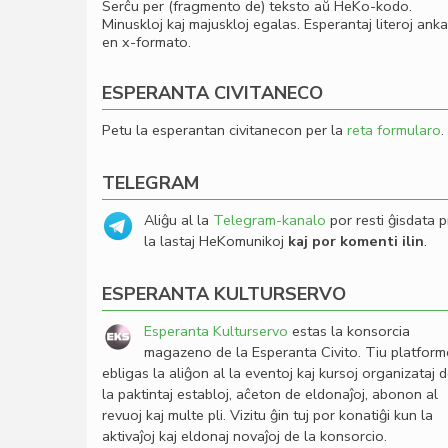
Serĉu per (fragmento de) teksto aŭ HeKo-kodo.
Minuskloj kaj majuskloj egalas. Esperantaj literoj ank
en x-formato.
ESPERANTA CIVITANECO
Petu la esperantan civitanecon per la
reta formularo
.
TELEGRAM
Aliĝu al la
Telegram-kanalo
por resti ĝisdata p
la lastaj HeKomunikoj
kaj por komenti ilin
.
ESPERANTA KULTURSERVO
Esperanta Kulturservo
estas la konsorcia
magazeno de la Esperanta Civito. Tiu platfor
ebligas la aliĝon al la eventoj kaj kursoj organizataj 
la paktintaj establoj, aĉeton de eldonaĵoj, abonon al
revuoj kaj multe pli. Vizitu ĝin tuj por konatiĝi kun la
aktivaĵoj kaj eldonaj novaĵoj de la konsorcio.