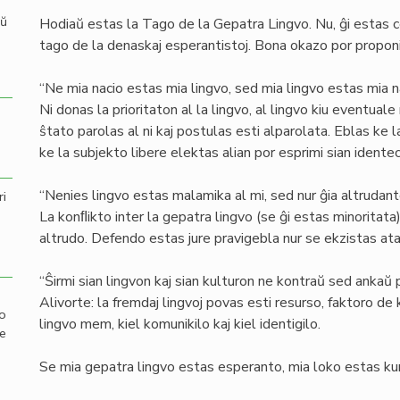
aŭ
Hodiaŭ estas la Tago de la Gepatra Lingvo. Nu, ĝi estas 
tago de la denaskaj esperantistoj. Bona okazo por proponi t
“Ne mia nacio estas mia lingvo, sed mia lingvo estas mia na
Ni donas la prioritaton al la lingvo, al lingvo kiu eventuale
ŝtato parolas al ni kaj postulas esti alparolata. Eblas ke 
ke la subjekto libere elektas alian por esprimi sian idente
“Nenies lingvo estas malamika al mi, sed nur ĝia altrudant
ri
La konﬂikto inter la gepatra lingvo (se ĝi estas minoritata)
altrudo. Defendo estas jure pravigebla nur se ekzistas at
“Ŝirmi sian lingvon kaj sian kulturon ne kontraŭ sed ankaŭ pe
Alivorte: la fremdaj lingvoj povas esti resurso, faktoro d
mo
lingvo mem, kiel komunikilo kaj kiel identigilo.
de
Se mia gepatra lingvo estas esperanto, mia loko estas kun t