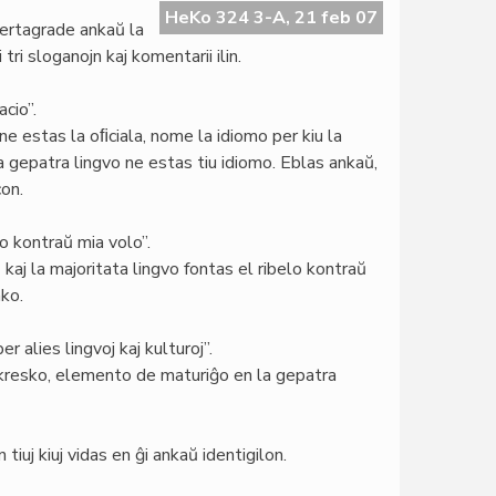
HeKo 324 3-A, 21 feb 07
certagrade ankaŭ la
ri sloganojn kaj komentarii ilin.
cio”.
 ne estas la oﬁciala, nome la idiomo per kiu la
la gepatra lingvo ne estas tiu idiomo. Eblas ankaŭ,
con.
o kontraŭ mia volo”.
 kaj la majoritata lingvo fontas el ribelo kontraŭ
ako.
r alies lingvoj kaj kulturoj”.
e kresko, elemento de maturiĝo en la gepatra
iuj kiuj vidas en ĝi ankaŭ identigilon.