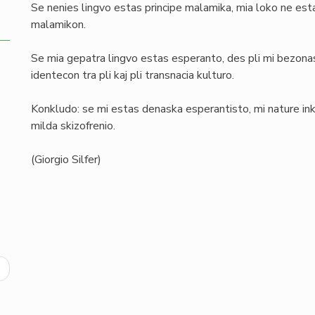
Se nenies lingvo estas principe malamika, mia loko ne estas 
malamikon.
Se mia gepatra lingvo estas esperanto, des pli mi bezonas 
identecon tra pli kaj pli transnacia kulturo.
Konkludo: se mi estas denaska esperantisto, mi nature ink
milda skizofrenio.
(Giorgio Silfer)
ext
age