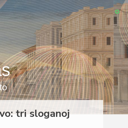
as
to
o: tri sloganoj