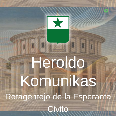
Skip
to
main
content
Heroldo
Komunikas
Retagentejo de la Esperanta
Civito