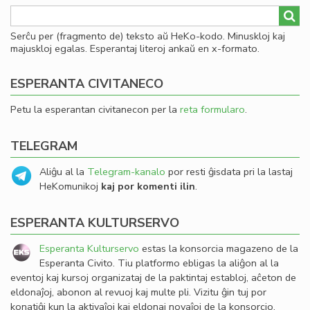
Serĉu per (fragmento de) teksto aŭ HeKo-kodo. Minuskloj kaj
majuskloj egalas. Esperantaj literoj ankaŭ en x-formato.
ESPERANTA CIVITANECO
Petu la esperantan civitanecon per la
reta formularo
.
TELEGRAM
Aliĝu al la
Telegram-kanalo
por resti ĝisdata pri la lastaj
HeKomunikoj
kaj por komenti ilin
.
ESPERANTA KULTURSERVO
Esperanta Kulturservo
estas la konsorcia magazeno de la
Esperanta Civito. Tiu platformo ebligas la aliĝon al la
eventoj kaj kursoj organizataj de la paktintaj establoj, aĉeton de
eldonaĵoj, abonon al revuoj kaj multe pli. Vizitu ĝin tuj por
konatiĝi kun la aktivaĵoj kaj eldonaj novaĵoj de la konsorcio.