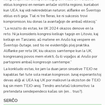
eblus kongresi en neniam antaŭe vizitita regiono, kunlabori
kun UEA, kaj vidi nekredeblan naturon; aliﬂanke en Ŝventojo
eblus esti geja. Tial ni tre ﬁeras, ke ni sukcesis trovi
kompromison, kiu donas la avantaĝojn de ambaŭ eblecoj.”
“La rezulto do estas, ke IJK 2024 okazos denove en la
reto. Ni ja konsideris kongresi kelkajn tagojn en Litovio, kaj
kelkajn en Tanzanio, aŭ matene en Aruŝo kaj vespere en
Ŝventojo ĉiutage, sed tio ne evidentiĝis plej praktika.
Aliﬂanke per reta IJK, kiu okazos samtempe kun la UK,
kongresanoj povos mem elekti, ĉu ili vojaĝos al Aruŝo por
partopreni ambaŭ kongresojn samtempe.”
La konkludo estas, ke jam la duan jaron sinsekve TEJO ne
kapablas fari tute sola realan kongreson. Junaj esperantistoj
devas aliĝi al UEA kaj UK por malkovri la ekziston de TEJO
kaj sin mem TEJO-anoj. Tendro anstataŭ lokomotivo: la
pretendata sendependeco kaŝas sin (en… truo?).
SERĈO