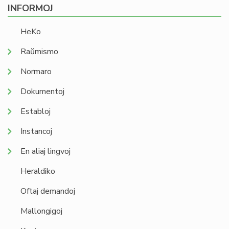
INFORMOJ
HeKo
Raŭmismo
Normaro
Dokumentoj
Establoj
Instancoj
En aliaj lingvoj
Heraldiko
Oftaj demandoj
Mallongigoj