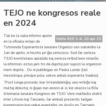
TEJO ne kongresos reale
en 2024
Tial ke la suba informo aperis
HeKo 810 1-A, 10 apr 23
en la oﬁciala retejo de
Tutmonda Esperantista Junulara Organizo sen subskribo la
1an de aprilo, ni hezitis pri ĝia seriozeco. Sed ĉar serioza
TEJO-komitatano aplaŭdis kaj serioza retbulteno relanĉis
la informon, estus jam tro da dupitoj por supozi la organizon
mem dopita… Do ni publikigas en Paska Lundo (laŭ
mezeŭropa, precipe pola, sekve ankaŭ esperanta tradicio).
“Post longa procedo, kun tri kandidatiĝoj, unu retiriĝo kaj
multaj diskutoj, ni ĝojas nun anonci al vi, kie okazos la 80a
Internacia Junulara Kongreso de TEJO. Vere malfacilis elekti
inter Litovio kaj Tanzanio, ĉar ambaŭ prezentis taŭgan
kongresejon kun unikaj avantaĝoj; en Aruŝo en Tanzanio