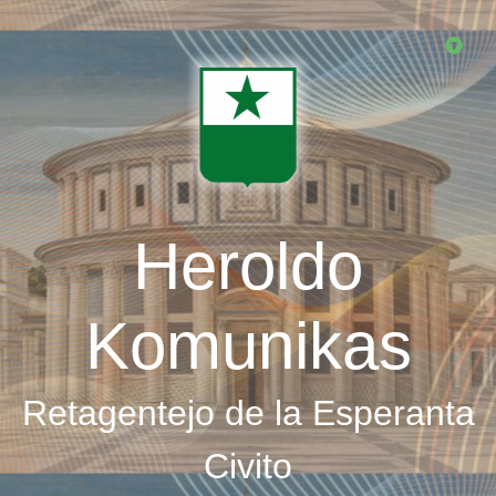
Skip
to
main
content
Heroldo
Komunikas
Retagentejo de la Esperanta
Civito