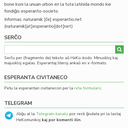
bone koni la unuan urbon en la tuta latinida mondo kie
fondiĝis esperanto-societo.
Informas:
naturamik
[ĉe]
esperantio
.
net
(naturamik[at]esperantio[dot]net)
SERĈO
Serĉu per (fragmento de) teksto aŭ HeKo-kodo. Minuskloj kaj
majuskloj egalas. Esperantaj literoj ankaŭ en x-formato.
ESPERANTA CIVITANECO
Petu la esperantan civitanecon per la
reta formularo
.
TELEGRAM
Aliĝu al la
Telegram-kanalo
por resti ĝisdata pri la lastaj
HeKomunikoj
kaj por komenti ilin
.