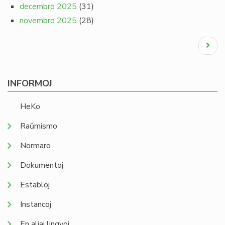
decembro 2025
(31)
novembro 2025
(28)
Pagination
Next
page
INFORMOJ
HeKo
Raŭmismo
Normaro
Dokumentoj
Establoj
Instancoj
En aliaj lingvoj