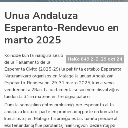
Unua Andaluza
Esperanto-Rendevuo en
marto 2025
Koincide kun la inaŭgura sesio
HeKo 849 2-B, 29 okt 24
de la Parlamento de la
Esperanta Civito (2025-29) la paktinta establo Esperanta
Naturamikaro organizos en Malago la unuan Andaluzan
Esperanto-Rendevuon, 29-31 marto 2025, kun alvenoj
vendredon la 28an. La parlamenta sesio mem disvolviĝos
lundon la 31an matene en tre digna palaco.
Dum la semajnﬁno eblos proksimiĝi per esperanto al la
andaluza kulturo, parte en promenadoj parte en kontakto
kun artistoj en Malago. La aranĝo estas turnita precipe al
eksterlandanoj ﬂue parolantaj nian lingvon, dezirantaj pli