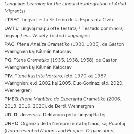
Language Learning for the Linguistic Integration of Adult
Migrants
)
LTSEC
: LingvoTesta Sistemo de la Esperanta Civito
LWTL
: Lingvoj malpli ofte testataj / Testado por minoraj
lingvoj (
Less Widely Tested Languages
)
PAG
:
Plena Analiza Gramatiko
(1980, 1985), de Gaston
Waringhien kaj Kálmán Kalocsay
PG
:
Plena Gramatiko
(1935, 1938, 1958), de Gaston
Waringhien kaj Kálmán Kalocsay
PIV
:
Plena Ilustrita Vortaro
, (eld. 1970 kaj 1987,
Waringhien; eld. 2002 kaj 2005, Duc-Goninaz; eld. 2020,
Wennergren)
PMEG
:
Plena Manlibro de Esperanta Gramatiko
(2006,
2013, 2016, 2020), de Bertil Wennergren
UDLR
: Universala Deklaracio pri la Lingvaj Rajtoj
UNPO
: Organizo de la Nereprezentataj Nacioj kaj Popoloj
(
Unrepresented Nations and Peoples Organisation
)