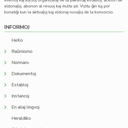
eventoj kaj kursoj organizataj de la paktintaj establoj, aĉeton de
eldonaĵoj, abonon al revuoj kaj multe pli. Vizitu ĝin tuj por
konatiĝi kun la aktivaĵoj kaj eldonaj novaĵoj de la konsorcio.
INFORMOJ
HeKo
Raŭmismo
Normaro
Dokumentoj
Establoj
Instancoj
En aliaj lingvoj
Heraldiko