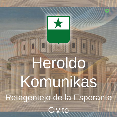
Skip
to
main
content
Heroldo
Komunikas
Retagentejo de la Esperanta
Civito