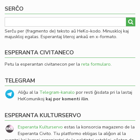
SERĈO
Serĉu per (fragmento de) teksto aŭ HeKo-kodo. Minuskloj kaj
majuskloj egalas. Esperantaj literoj ankaŭ en x-formato.
ESPERANTA CIVITANECO
Petu la esperantan civitanecon per la
reta formularo
.
TELEGRAM
Aliĝu al la
Telegram-kanalo
por resti ĝisdata pri la lastaj
HeKomunikoj
kaj por komenti ilin
.
ESPERANTA KULTURSERVO
Esperanta Kulturservo
estas la konsorcia magazeno de la
Esperanta Civito. Tiu platformo ebligas la aliĝon al la