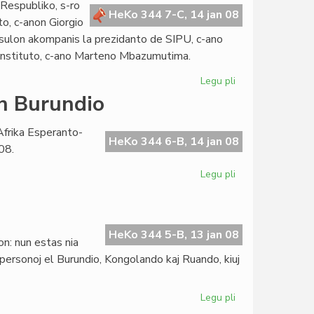
 Respubliko, s-ro
EKRA-
HeKo 344 7-C, 14 jan 08
to, c-anon Giorgio
2008
onsulon akompanis la prezidanto de SIPU, c-ano
-Instituto, c-ano Marteno Mbazumutima.
Legu pli
pri
La
en Burundio
burundia
Prezidento
Afrika Esperanto-
renkontis
HeKo 344 6-B, 14 jan 08
08.
la
Konsulon
Legu pli
pri
Afrika
Esperanto-
Instituto
en
HeKo 344 5-B, 13 jan 08
on: nun estas nia
Burundio
k personoj el Burundio, Kongolando kaj Ruando, kiuj
Legu pli
pri
Tre