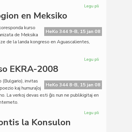
Jaro
Legu pli
pri
PEN-
ogion en Meksiko
konferenco
prokrastita
rkoresponda kurso
HeKo 344 9-B, 15 jan 08
anizata de Meksika
ze de la landa kongreso en Aguascalientes,
Legu pli
pri
Kvindeko
urso EKRA-2008
studas
esperantologion
(Bulgario), invitas
en
HeKo 344 8-B, 15 jan 08
 poezio kaj humuraĵoj
Meksiko
. La verkoj devas esti ĝis nun ne publikigitaj en
Interneto.
Legu pli
pri
Internacia
ontis la Konsulon
Literatura
Konkurso