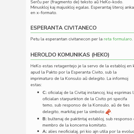
Serĉu per (fragmento de) teksto aŭ HeKo-kodo.
Minuskloj kaj majuskloj egalas. Esperantaj literoj ank
en x-formato.
ESPERANTA CIVITANECO
Petu la esperantan civitanecon per la
reta formularo
.
HEROLDO KOMUNIKAS (HEKO)
HeKo estas retagentejo je la servo de la establoj en 
apud la Pakto por la Esperanta Civito, sub la
imprimaturo de la Konsulo aŭ delegito. La informoj
estas:
C:
oﬁcialaj de la Civitaj instancoj, kiuj esprimas 
oﬁcialan starpunkton de la Civito pri specifa
temo, sub responso de la Konsulo, aŭ de ties
delegito, markitaj per la simbolo
.
B:
bultenaj de paktintaj establoj, sub responso
membro de la koncerna komitato.
A:
alies neoﬁcialaj, pri kio ajn utila por la evolu