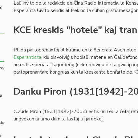
Laŭ invito de la redakcio de Ĉina Radio Internacia, la Kons
aŭ
Esperanta Civito sendis al Pekino la suban gratulmesaĝon
KCE kreskis "hotele" kaj tra
Pli da partoprenantoj ol kutime en la ĝenerala Asembleo
Esperantista
, kiu disvolviĝis hodiaŭ matene en Ĉaŭdefono, 
ne estis specialaj tagorderoj (nek renovigo de la gvidaj org
kaj
partoprenantaro kongruas kun la kreskanta bonfarto de KC
Danku Piron (1931[1942]-2
la
Claude Piron (1931[1942]-2008) estis unu el la ĉefaj refe
lingvokomunumo dum la lastaj tri jardekoj.
 de
o