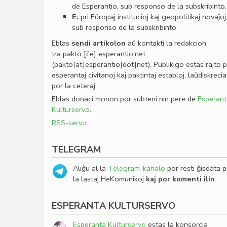
de Esperantio, sub responso de la subskribinto.
E:
pri Eŭropaj institucioj kaj geopolitikaj novaĵoj
sub responso de la subskribinto.
Eblas
sendi
artikolon
aŭ kontakti la redakcion
tra
pakto
[ĉe]
esperantio
.
net
(pakto[at]esperantio[dot]net)
. Publikigo estas rajto 
esperantaj civitanoj kaj paktintaj establoj, laŭdiskrecia
por la ceteraj.
Eblas donaci monon por subteni nin pere de
Esperant
Kulturservo
.
RSS-servo
TELEGRAM
Aliĝu al la
Telegram-kanalo
por resti ĝisdata p
la lastaj HeKomunikoj
kaj por komenti ilin
.
ESPERANTA KULTURSERVO
Esperanta Kulturservo
estas la konsorcia