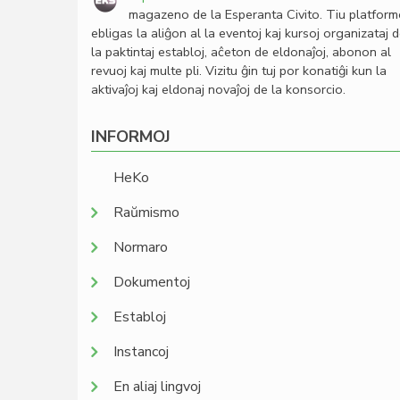
magazeno de la Esperanta Civito. Tiu platfor
ebligas la aliĝon al la eventoj kaj kursoj organizataj 
la paktintaj establoj, aĉeton de eldonaĵoj, abonon al
revuoj kaj multe pli. Vizitu ĝin tuj por konatiĝi kun la
aktivaĵoj kaj eldonaj novaĵoj de la konsorcio.
INFORMOJ
HeKo
Raŭmismo
Normaro
Dokumentoj
Establoj
Instancoj
En aliaj lingvoj