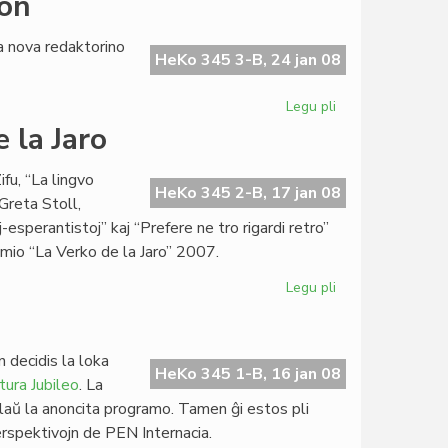
ron
Piron
(1931[1942]-200
a nova redaktorino
HeKo 345 3-B, 24 jan 08
Legu pli
pri
Lasta
 la Jaro
intervjuo
al
fu, “La lingvo
Claude
HeKo 345 2-B, 17 jan 08
Greta Stoll,
Piron
esperantistoj” kaj “Prefere ne tro rigardi retro”
emio “La Verko de la Jaro” 2007.
Legu pli
pri
Ses
poemaroj
por
 decidis la loka
La
HeKo 345 1-B, 16 jan 08
tura Jubileo
. La
Verko
aŭ la anoncita programo. Tamen ĝi estos pli
de
 perspektivojn de PEN Internacia.
la