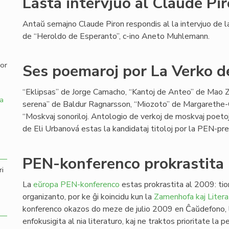
Lasta intervjuo al Claude Pi
,
Antaŭ semajno Claude Piron respondis al la intervjuo de l
de “Heroldo de Esperanto”, c-ino Aneto Muhlemann.
por
Ses poemaroj por La Verko de
“Eklipsas” de Jorge Camacho, “Kantoj de Anteo” de Mao Zi
a
serena” de Baldur Ragnarsson, “Miozoto” de Margarethe-
“Moskvaj sonoriloj. Antologio de verkoj de moskvaj poetoj-
de Eli Urbanová estas la kandidataj titoloj por la PEN-pr
PEN-konferenco prokrastita
ri
La
eŭropa PEN-konferenco
estas prokrastita al 2009: tion
organizanto, por ke ĝi koincidu kun la
Zamenhofa kaj Litera
konferenco okazos do meze de julio 2009 en Ĉaŭdefono, l
enfokusigita al nia literaturo, kaj ne traktos prioritate la