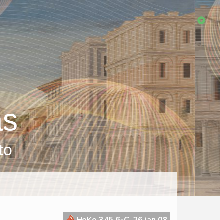
as
to
HeKo 345 6-C, 26 jan 08