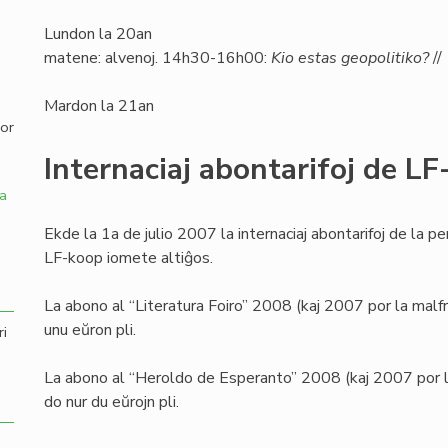
Lundon la 20an
,
matene: alvenoj. 14h30-16h00:
Kio estas geopolitiko?
//
Mardon la 21an
por
Internaciaj abontarifoj de L
a
Ekde la 1a de julio 2007 la internaciaj abontarifoj de la p
LF-koop iomete altiĝos.
La abono al “Literatura Foiro” 2008 (kaj 2007 por la malfru
unu eŭron pli.
ri
La abono al “Heroldo de Esperanto” 2008 (kaj 2007 por la m
do nur du eŭrojn pli.