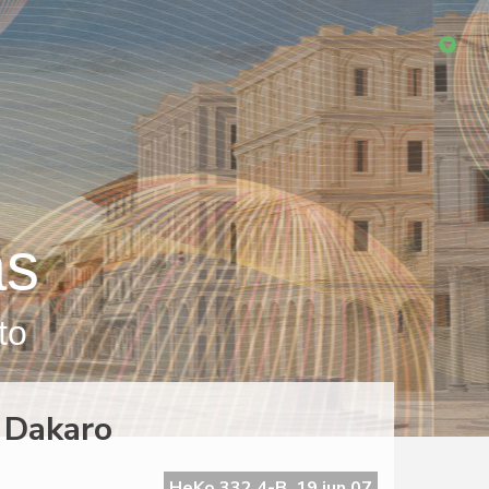
as
to
 Dakaro
HeKo 332 4-B, 19 jun 07