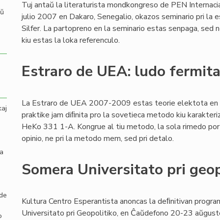
Tuj antaŭ la literaturista mondkongreso de PEN Internaci
aŭ
julio 2007 en Dakaro, Senegalio, okazos seminario pri la e
Silfer. La partopreno en la seminario estas senpaga, sed n
kiu estas la loka referenculo.
Estraro de UEA: ludo fermita
La Estraro de UEA 2007-2009 estas teorie elektota en
kaj
praktike jam diﬁnita pro la sovetieca metodo kiu karakteri
HeKo 331 1-A. Kongrue al tiu metodo, la sola rimedo por i
opinio, ne pri la metodo mem, sed pri detalo.
la
Somera Universitato pri geop
 de
Kultura Centro Esperantista anoncas la deﬁnitivan progr
Universitato pri Geopolitiko, en Ĉaŭdefono 20-23 aŭgusto 
o