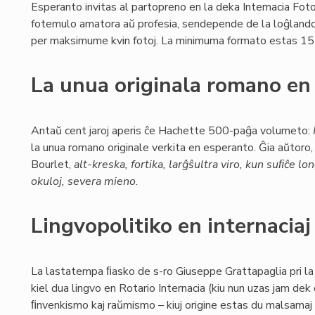
Esperanto invitas al partopreno en la deka Internacia Foto
fotemulo amatora aŭ profesia, sendepende de la loĝlando 
per maksimume kvin fotoj. La minimuma formato estas 1
La unua originala romano en
Antaŭ cent jaroj aperis ĉe Hachette 500-paĝa volumeto:
la unua romano originale verkita en esperanto. Ĝia aŭtoro, 
Bourlet,
alt-kreska, fortika, larĝŝultra viro, kun suﬁĉe lon
okuloj, severa mieno.
Lingvopolitiko en internacia
La lastatempa ﬁasko de s-ro Giuseppe Grattapaglia pri l
kiel dua lingvo en Rotario Internacia (kiu nun uzas jam dek
ﬁnvenkismo kaj raŭmismo – kiuj origine estas du malsamaj s