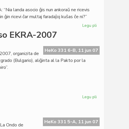
 “Nia landa asocio ĝis nun ankoraŭ ne ricevis
ĝin ricevi ĉar multaj faradaĵoj kuŝas ĉe ni?”
Legu pli
pri
Niĝerio:
urso EKRA-2007
Corsetti
kiel
Breĵnev?
HeKo 331 6-B, 11 jun 07
-2007, organizita de
ado (Bulgario), aliĝinta al la Pakto por la
iro”.
Legu pli
pri
Internacia
Literatura
Konkurso
EKRA-
HeKo 331 5-A, 11 jun 07
 La Ondo de
2007