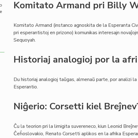
Komitato Armand pri Billy 
mo
de
Komitato Armand (instanco agnoskita de la Esperanta Civi
pri esperantistoj en prizono) komunikas interesajn novaĵojn
Sequoyah.
Historiaj analogioj por la af
Du historiaj analogioj taŭgas, almenaŭ parte, por analizi la 
Esperantio.
Niĝerio: Corsetti kiel Breĵnev
Ĉu la teorion pri la limigita suvereneco, kiun Leonid Breĵne
Ĉeĥoslovakio, Renato Corsetti aplikos en la afrika Esper