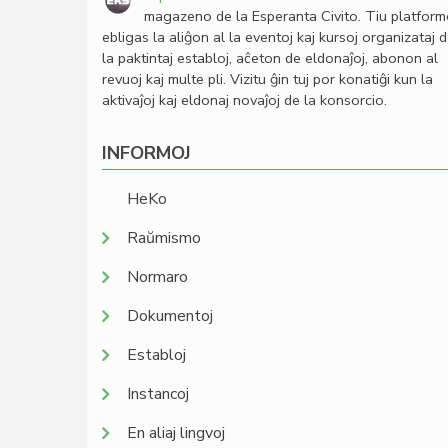
magazeno de la Esperanta Civito. Tiu platfor
ebligas la aliĝon al la eventoj kaj kursoj organizataj 
la paktintaj establoj, aĉeton de eldonaĵoj, abonon al
revuoj kaj multe pli. Vizitu ĝin tuj por konatiĝi kun la
aktivaĵoj kaj eldonaj novaĵoj de la konsorcio.
INFORMOJ
HeKo
Raŭmismo
Normaro
Dokumentoj
Establoj
Instancoj
En aliaj lingvoj