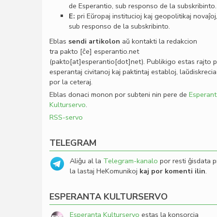
de Esperantio, sub responso de la subskribinto.
E:
pri Eŭropaj institucioj kaj geopolitikaj novaĵoj
sub responso de la subskribinto.
Eblas
sendi
artikolon
aŭ kontakti la redakcion
tra
pakto
[ĉe]
esperantio
.
net
(pakto[at]esperantio[dot]net)
. Publikigo estas rajto 
esperantaj civitanoj kaj paktintaj establoj, laŭdiskrecia
por la ceteraj.
Eblas donaci monon por subteni nin pere de
Esperant
Kulturservo
.
RSS-servo
TELEGRAM
Aliĝu al la
Telegram-kanalo
por resti ĝisdata p
la lastaj HeKomunikoj
kaj por komenti ilin
.
ESPERANTA KULTURSERVO
Esperanta Kulturservo
estas la konsorcia