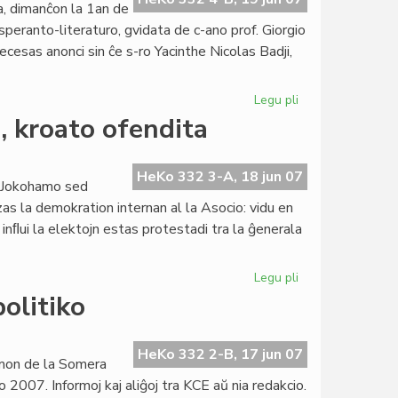
a, dimanĉon la 1an de
speranto-literaturo, gvidata de c-ano prof. Giorgio
ecesas anonci sin ĉe s-ro Yacinthe Nicolas Badji,
Legu pli
pri
Literatura
, kroato ofendita
PEN-
seminario
en
HeKo 332 3-A, 18 jun 07
 Jokohamo sed
Dakaro
zas la demokration internan al la Asocio: vidu en
nﬂui la elektojn estas protestadi tra la ĝenerala
Legu pli
pri
Estraro
olitiko
de
UEA:
ludo
HeKo 332 2-B, 17 jun 07
amon de la Somera
fermita,
2007. Informoj kaj aliĝoj tra KCE aŭ nia redakcio.
kroato