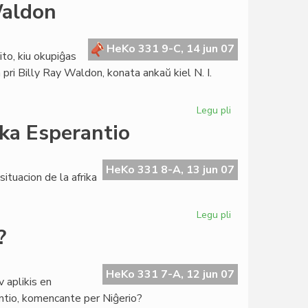
Internaciaj
Waldon
abontarifoj
de
LF-
HeKo 331 9-C, 14 jun 07
to, kiu okupiĝas
koop
 pri Billy Ray Waldon, konata ankaŭ kiel N. I.
Legu pli
pri
Komitato
rika Esperantio
Armand
pri
Billy
HeKo 331 8-A, 13 jun 07
situacion de la afrika
Waldon
Legu pli
pri
Historiaj
?
analogioj
por
la
HeKo 331 7-A, 12 jun 07
v aplikis en
afrika
antio, komencante per Niĝerio?
Esperantio