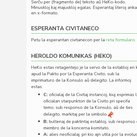
Serĉu per (fragmento de) teksto aŭ HeKo-kodo.
Minuskloj kaj majuskloj egalas. Esperantaj literoj ank
en x-formato.
ESPERANTA CIVITANECO
Petu la esperantan civitanecon per la
reta formularo
.
HEROLDO KOMUNIKAS (HEKO)
HeKo estas retagentejo je la servo de la establoj en 
apud la Pakto por la Esperanta Civito, sub la
imprimaturo de la Konsulo aŭ delegito. La informoj
estas:
C:
oﬁcialaj de la Civitaj instancoj, kiuj esprimas 
oﬁcialan starpunkton de la Civito pri specifa
temo, sub responso de la Konsulo, aŭ de ties
delegito, markitaj per la simbolo
.
B:
bultenaj de paktintaj establoj, sub responso
membro de la koncerna komitato.
A:
alies neoﬁcialaj, pri kio ajn utila por la evolu