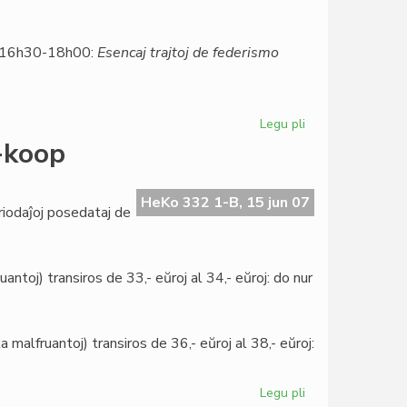
ofendita
 16h30-18h00:
Esencaj trajtoj de federismo
Legu pli
pri
Somera
F-koop
Universitato
pri
geopolitiko
HeKo 332 1-B, 15 jun 07
eriodaĵoj posedataj de
antoj) transiros de 33,- eŭroj al 34,- eŭroj: do nur
alfruantoj) transiros de 36,- eŭroj al 38,- eŭroj:
Legu pli
pri