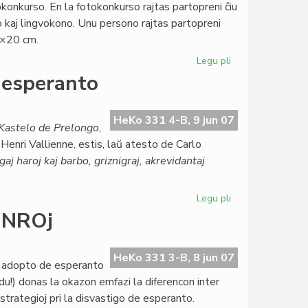
konkurso. En la fotokonkurso rajtas partopreni ĉiu
kaj lingvokono. Unu persono rajtas partopreni
5×20 cm.
Legu pli
pri
Internacia
 esperanto
fotokonkurso
HeKo 331 4-B, 9 jun 07
Kastelo de Prelongo
,
Henri Vallienne, estis, laŭ atesto de Carlo
gaj haroj kaj barbo, griznigraj, akrevidantaj
Legu pli
pri
La
j NROj
unua
originala
romano
HeKo 331 3-B, 8 jun 07
a adopto de esperanto
en
 du!) donas la okazon emfazi la diferencon inter
esperanto
trategioj pri la disvastigo de esperanto.