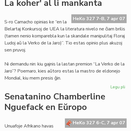
La koher' al li mankanta
bo
en
nia
HeKo 327 7-B, 7 apr 07
S-ro Camacho opinias ke “en la
lin
Belartaj Konkursoj de UEA la literatura nivelo ne ĉiam brilis
(tamen nenio komparebla kun la skandale manipulitaj Floraj
Ludoj aŭ la Verko de la Jaro)”. Tio estas opinio plus akuzoj
sen pruvoj.
Ni demandu nin: kiu gajnis la lastan premion “La Verko de la
Jaro”? Poemaro, kies aŭtoro estas la mastro de eldonejo
Mondial, kiu mem presis ĝin.
Legu pli
pri
La
Senatanino Chamberline
koh
Nguefack en Eŭropo
al
li
ma
HeKo 327 6-C, 7 apr 07
Unuafoje Afrikano havas