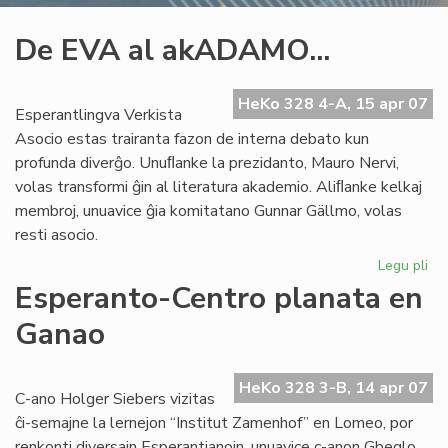
De EVA al akADAMO...
HeKo 328 4-A, 15 apr 07
Esperantlingva Verkista
Asocio estas trairanta fazon de interna debato kun
profunda diverĝo. Unuﬂanke la prezidanto, Mauro Nervi,
volas transformi ĝin al literatura akademio. Aliﬂanke kelkaj
membroj, unuavice ĝia komitatano Gunnar Gällmo, volas
resti asocio.
Legu pli
pri
De
Esperanto-Centro planata en
EV
Ganao
al
ak
HeKo 328 3-B, 14 apr 07
C-ano Holger Siebers vizitas
ĉi-semajne la lernejon “Institut Zamenhof” en Lomeo, por
renkonti diversajn Esperantianojn, unuavice c-anon Gbeglo