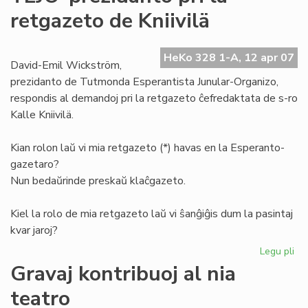
de
retgazeto de Kniivilä
la
Es
Pio
HeKo 328 1-A, 12 apr 07
David-Emil Wickström,
prezidanto de Tutmonda Esperantista Junular-Organizo,
respondis al demandoj pri la retgazeto ĉefredaktata de s-ro
Kalle Kniivilä.
Kian rolon laŭ vi mia retgazeto (*) havas en la Esperanto-
gazetaro?
Nun bedaŭrinde preskaŭ klaĉgazeto.
Kiel la rolo de mia retgazeto laŭ vi ŝanĝiĝis dum la pasintaj
kvar jaroj?
Legu pli
pri
TE
Gravaj kontribuoj al nia
pr
teatro
pri