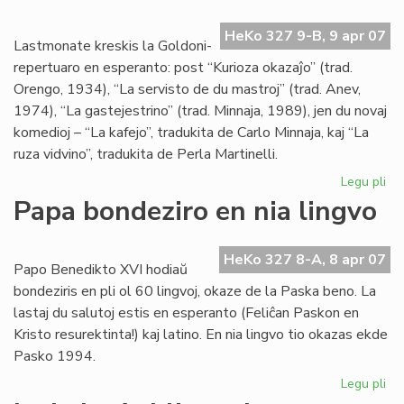
la
re
HeKo 327 9-B, 9 apr 07
de
Lastmonate kreskis la Goldoni-
Kni
repertuaro en esperanto: post “Kurioza okazaĵo” (trad.
Orengo, 1934), “La servisto de du mastroj” (trad. Anev,
1974), “La gastejestrino” (trad. Minnaja, 1989), jen du novaj
komedioj – “La kafejo”, tradukita de Carlo Minnaja, kaj “La
ruza vidvino”, tradukita de Perla Martinelli.
Legu pli
pri
Gr
Papa bondeziro en nia lingvo
kon
al
nia
HeKo 327 8-A, 8 apr 07
Papo Benedikto XVI hodiaŭ
tea
bondeziris en pli ol 60 lingvoj, okaze de la Paska beno. La
lastaj du salutoj estis en esperanto (Feliĉan Paskon en
Kristo resurektinta!) kaj latino. En nia lingvo tio okazas ekde
Pasko 1994.
Legu pli
pri
Pa