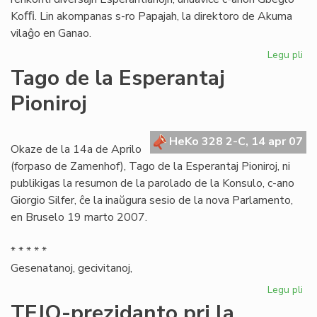
Koﬃ. Lin akompanas s-ro Papajah, la direktoro de Akuma
vilaĝo en Ganao.
Legu pli
pri
Es
Tago de la Esperantaj
Ce
Pioniroj
pl
en
Ga
HeKo 328 2-C, 14 apr 07
Okaze de la 14a de Aprilo
(forpaso de Zamenhof), Tago de la Esperantaj Pioniroj, ni
publikigas la resumon de la parolado de la Konsulo, c-ano
Giorgio Silfer, ĉe la inaŭgura sesio de la nova Parlamento,
en Bruselo 19 marto 2007.
* * * * *
Gesenatanoj, gecivitanoj,
Legu pli
pri
Ta
TEJO-prezidanto pri la