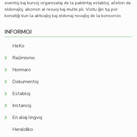
eventoj kaj kursoj organizataj de la paktintaj establoj, aĉeton de
eldonaĵoj, abonon al revuoj kaj multe pli. Vizitu ĝin tuj por
konatiĝi kun la aktivaĵoj kaj eldonaj novaĵoj de la konsorcio.
INFORMOJ
HeKo
Raŭmismo
Normaro
Dokumentoj
Establoj
Instancoj
En aliaj lingvoj
Heraldiko