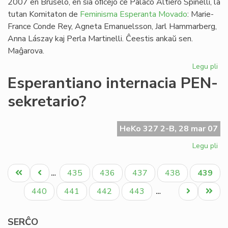
2007 en Bruselo, en sia oﬁcejo ĉe Palaco Altiero Spinelli, la
tutan Komitaton de
Feminisma Esperanta Movado
: Marie-
France Conde Rey, Agneta Emanuelsson, Jarl Hammarberg,
Anna Lászay kaj Perla Martinelli. Ĉeestis ankaŭ sen.
Maĝarova.
Legu pli
pri
FE
Esperantiano internacia PEN-
kaj
sekretario?
Ma
Ha
HeKo 327 2-B, 28 mar 07
Legu pli
pri
Es
Pagination
int
Unua
Antaŭa
Paĝo
Paĝo
Paĝo
Paĝo
Aktual
435
436
437
438
439
…
PE
paĝo
paĝo
paĝo
sek
Paĝo
Paĝo
Paĝo
Paĝo
Next
Last
440
441
442
443
…
page
page
SERĈO