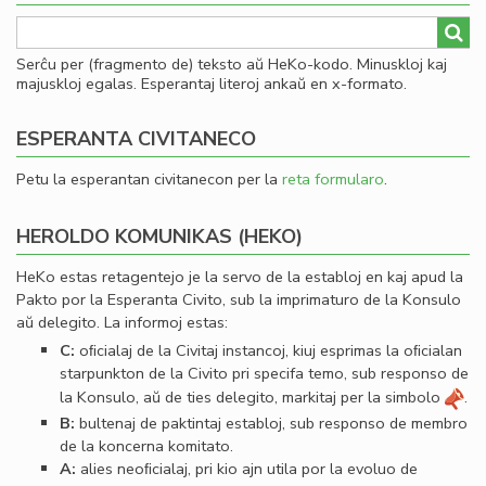
Serĉu per (fragmento de) teksto aŭ HeKo-kodo. Minuskloj kaj
majuskloj egalas. Esperantaj literoj ankaŭ en x-formato.
ESPERANTA CIVITANECO
Petu la esperantan civitanecon per la
reta formularo
.
HEROLDO KOMUNIKAS (HEKO)
HeKo estas retagentejo je la servo de la establoj en kaj apud la
Pakto por la Esperanta Civito, sub la imprimaturo de la Konsulo
aŭ delegito. La informoj estas:
C:
oﬁcialaj de la Civitaj instancoj, kiuj esprimas la oﬁcialan
starpunkton de la Civito pri specifa temo, sub responso de
la Konsulo, aŭ de ties delegito, markitaj per la simbolo
.
B:
bultenaj de paktintaj establoj, sub responso de membro
de la koncerna komitato.
A:
alies neoﬁcialaj, pri kio ajn utila por la evoluo de