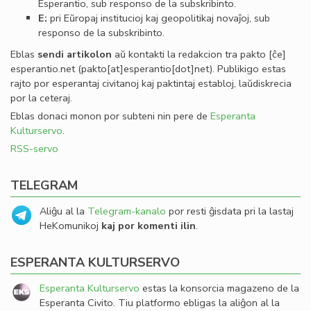
Esperantio, sub responso de la subskribinto.
E:
pri Eŭropaj institucioj kaj geopolitikaj novaĵoj, sub
responso de la subskribinto.
Eblas
sendi
artikolon
aŭ kontakti la redakcion tra
pakto
[ĉe]
esperantio
.
net
(pakto[at]esperantio[dot]net)
. Publikigo estas
rajto por esperantaj civitanoj kaj paktintaj establoj, laŭdiskrecia
por la ceteraj.
Eblas donaci monon por subteni nin pere de
Esperanta
Kulturservo
.
RSS-servo
TELEGRAM
Aliĝu al la
Telegram-kanalo
por resti ĝisdata pri la lastaj
HeKomunikoj
kaj por komenti ilin
.
ESPERANTA KULTURSERVO
Esperanta Kulturservo
estas la konsorcia magazeno de la
Esperanta Civito. Tiu platformo ebligas la aliĝon al la