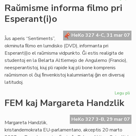
He
Raŭmisme informa filmo pri
de
Esperant(i)o
Es
du
nu
HeKo 327 4-C, 31 mar 07
en
Ĵus aperis “Sentiments”,
ma
okminuta ﬁlmo en lumdisko (DVD), informanta pri
Esperant(i)o el raŭmisma vidpunkto. Ĝi estis realigita de
studentoj en la Belarta Altlernejo de Angulemo (Francio),
neesperantistoj, kiuj pli rapide kaj pli bone komprenis
raŭmismon ol ĉiuj ﬁnvenkistoj kalumniantaj ĝin en diversaj
latitudoj.
Legu pli
pri
Ra
FEM kaj Margareta Handzlik
in
fil
pri
HeKo 327 3-B, 29 mar 07
Margareta Handzlik,
Esp
kristandemokrata EU-parlamentano, akceptis 20 marto