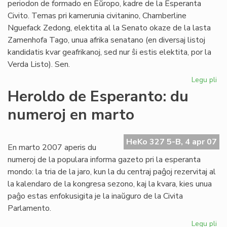
periodon de formado en Eŭropo, kadre de la Esperanta
Civito. Temas pri kamerunia civitanino, Chamberline
Nguefack Zedong, elektita al la Senato okaze de la lasta
Zamenhofa Tago, unua afrika senatano (en diversaj listoj
kandidatis kvar geafrikanoj, sed nur ŝi estis elektita, por la
Verda Listo). Sen.
Legu pli
pri
Se
Heroldo de Esperanto: du
Ch
numeroj en marto
Ng
en
Eŭ
HeKo 327 5-B, 4 apr 07
En marto 2007 aperis du
numeroj de la populara informa gazeto pri la esperanta
mondo: la tria de la jaro, kun la du centraj paĝoj rezervitaj al
la kalendaro de la kongresa sezono, kaj la kvara, kies unua
paĝo estas enfokusigita je la inaŭguro de la Civita
Parlamento.
Legu pli
pri