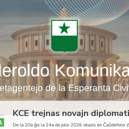
eroldo Komunik
etagentejo de la Esperanta Civi
KCE trejnas novajn diplomati
De la 20a ĝis la 24a de julio 2026 okazis en Ĉaŭdefono (S