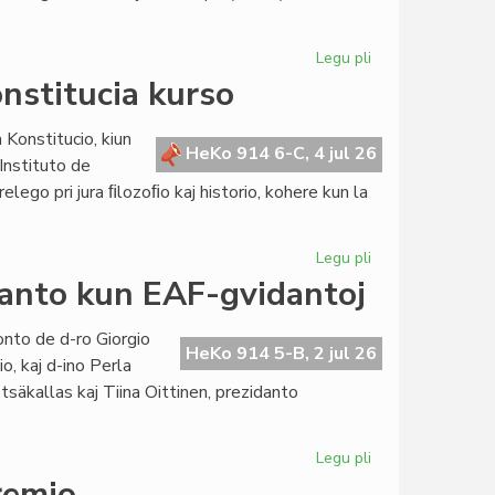
Legu pli
pri
KCE
onstitucia kurso
transdonas
internaciajn
 Konstitucio, kiun
rilatojn
HeKo 914 6-C, 4 jul 26
Instituto de
al
relego pri jura ﬁlozoﬁo kaj historio, kohere kun la
la
Kapitulo
Legu pli
pri
Per
danto kun EAF-gvidantoj
prelego
konkludiĝis
onto de d-ro Giorgio
la
HeKo 914 5-B, 2 jul 26
o, kaj d-ino Perla
konstitucia
tsäkallas kaj Tiina Oittinen, prezidanto
kurso
Legu pli
pri
Renkonto
remio