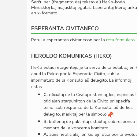
Serĉu per (fragmento de) teksto aŭ HeKo-kodo.
Minuskloj kaj majuskloj egalas. Esperantaj literoj ank
en x-formato.
ESPERANTA CIVITANECO
Petu la esperantan civitanecon per la
reta formularo
.
HEROLDO KOMUNIKAS (HEKO)
HeKo estas retagentejo je la servo de la establoj en 
apud la Pakto por la Esperanta Civito, sub la
imprimaturo de la Konsulo aŭ delegito. La informoj
estas:
C:
oﬁcialaj de la Civitaj instancoj, kiuj esprimas 
oﬁcialan starpunkton de la Civito pri specifa
temo, sub responso de la Konsulo, aŭ de ties
delegito, markitaj per la simbolo
.
B:
bultenaj de paktintaj establoj, sub responso
membro de la koncerna komitato.
A:
alies neoﬁcialaj, pri kio ajn utila por la evolu