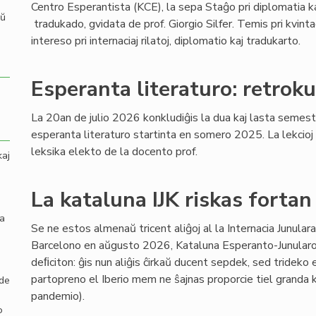
Centro Esperantista (KCE), la sepa Staĝo pri diplomatia k
aŭ
tradukado, gvidata de prof. Giorgio Silfer. Temis pri kvint
intereso pri internaciaj rilatoj, diplomatio kaj tradukarto.
Esperanta literaturo: retroku
La 20an de julio 2026 konkludiĝis la dua kaj lasta semestr
esperanta literaturo startinta en somero 2025. La lekcioj (
leksika elekto de la docento prof.
kaj
La kataluna IJK riskas fortan
la
Se ne estos almenaŭ tricent aliĝoj al la Internacia Junula
Barcelono en aŭgusto 2026, Kataluna Esperanto-Junularo 
deﬁciton: ĝis nun aliĝis ĉirkaŭ ducent sepdek, sed trideko e
partopreno el Iberio mem ne ŝajnas proporcie tiel grand
 de
pandemio).
o