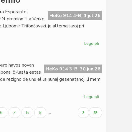
de
la
ra Esperanto-
EIE-
HeKo 914 4-B, 1 jul 26
 PEN-premion “La Verko
vicprezidanto
Ljubomir Trifonĉovski: je alternaj jaroj pri
kun
EAF-
gvidantoj
Legu pli
pri
Revenos
la
literatura
buro havos novan
PEN-
HeKo 914 3-B, 30 jun 26
bona; ĉi-lasta estas
premio
o de rezigno de unu el la nunaj gesenatanoj, li mem
Legu pli
pri
Gravaj
novaĵoj
Paĝo
Paĝo
Paĝo
Paĝo
Next
Last
6
7
8
9
…
el
page
page
Bujumburo