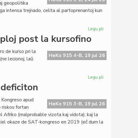
aj geopolitika
aga intensa trejnado, celita al partoprenantoj kun
Legu pli
pri
KCE
ploj post la kursofino
trejnas
novajn
o de kurso pri la
diplomatiajn
HeKo 915 4-B, 19 jul 26
ne lecionoj, laŭ
tradukistojn
Legu pli
pri
Esperanta
 deficiton
literaturo:
retrokuploj
ra Kongreso apud
post
HeKo 915 3-B, 19 jul 26
riskos fortan
la
l Afriko (malprobable vizota kaj vidota); kaj la
kursofino
a kiel okaze de SAT-kongreso en 2019 (eĉ dum la