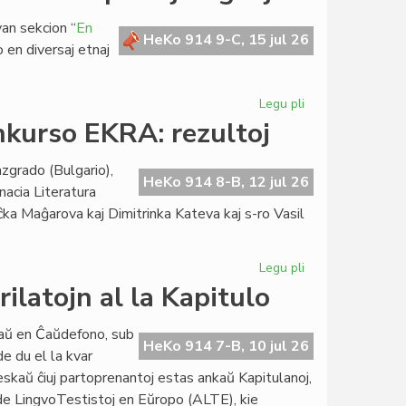
kaj
an sekcion “
En
pri
HeKo 914 9-C, 15 jul 26
o en diversaj etnaj
la
Danubo
en
Legu pli
pri
Bulgario
La
nkurso EKRA: rezultoj
Esperanta
Civito
zgrado (Bulgario),
sin
HeKo 914 8-B, 12 jul 26
nacia Literatura
prezentas
ĉka Maĝarova kaj Dimitrinka Kateva kaj s-ro Vasil
en
pluraj
lingvoj
Legu pli
pri
37a
ilatojn al la Kapitulo
Internacia
Literatura
iaŭ en Ĉaŭdefono, sub
Konkurso
HeKo 914 7-B, 10 jul 26
e du el la kvar
EKRA:
reskaŭ ĉiuj partoprenantoj estas ankaŭ Kapitulanoj,
rezultoj
io de LingvoTestistoj en Eŭropo (ALTE), kie