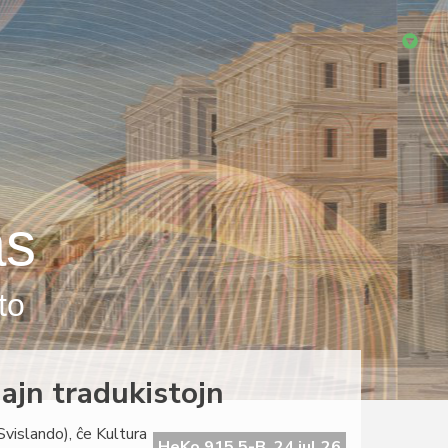
as
to
ajn tradukistojn
vislando), ĉe Kultura
HeKo 915 5-B, 24 jul 26