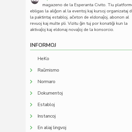
magazeno de la Esperanta Civito. Tiu platfor
ebligas la aliĝon al la eventoj kaj kursoj organizataj 
la paktintaj establoj, aĉeton de eldonaĵoj, abonon al
revuoj kaj multe pli. Vizitu ĝin tuj por konatiĝi kun la
aktivaĵoj kaj eldonaj novaĵoj de la konsorcio.
INFORMOJ
HeKo
Raŭmismo
Normaro
Dokumentoj
Establoj
Instancoj
En aliaj lingvoj