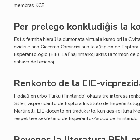
membras KCE.
Per prelego konkludiĝis la k
Estis fermita hieraŭ la dumonata virtuala kurso pri la Civita
gvidis c-ano Giacomo Comincini sub la aŭspicio de Esplora 
Esperantologio (EIE). La ﬁnaj rimarkoj akiris la formon de p
enhavo de lecionoj.
Renkonto de la EIE-vicprezi
Hodiaŭ en urbo Turku (Finnlando) okazis tre interesa renk
Silfer, vicprezidanto de Esplora Instituto de Esperantologi
Martinelli, EIE-docento pri tradukarto, kun ges-roj Juha Me
respektive sekretario de Esperanto-Asocio de Finnlando.
Revenos la literatura PEN-p