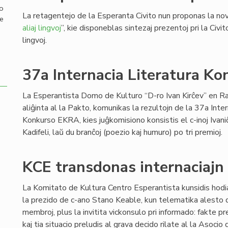
mo
La retagentejo de la Esperanta Civito nun proponas la nov
de
aliaj lingvoj
”, kie disponeblas sintezaj prezentoj pri la Civit
lingvoj.
37a Internacia Literatura Ko
La Esperantista Domo de Kulturo “D-ro Ivan Kirĉev” en Ra
aliĝinta al la Pakto, komunikas la rezultojn de la 37a Inter
Konkurso EKRA, kies juĝkomisiono konsistis el c-inoj Ivani
Kadifeli, laŭ du branĉoj (poezio kaj humuro) po tri premioj.
KCE transdonas internaciajn r
La Komitato de Kultura Centro Esperantista kunsidis hod
la prezido de c-ano Stano Keable, kun telematika alesto d
membroj, plus la invitita vickonsulo pri informado: fakte p
kaj tia situacio preludis al grava decido rilate al la Asoc