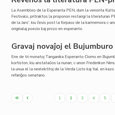
La Asembleo de la Esperanta PEN, dum la venonta Kultu
Festivalo, pritraktos la proponon restarigi la literaturan
de la Jaro”, kiu ĉesis post la forpaso de la karmemora c-ano 
originalaj poezio kaj prozo en esperanto.
Gravaj novaĵoj el Bujumburo
Ene de tri monatoj Tanganika Esperanto-Domo en Bujum
kortiston, kiu anstataŭos la nunan, c-anon Frederikon Nimu
la unua el la neelektitoj de la Verda Listo kaj tial, en kaz
refariĝos senatano.
Pagination
Unua
Antaŭa
Paĝo
Aktuala
Paĝo
Paĝo
Paĝo
1
2
3
4
5
paĝo
paĝo
paĝo