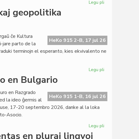
Legu pli
pri
La
kaj geopolitika
kataluna
IJK
riskas
fortan
rgaŭ ĉe Kultura
HeKo 915 2-B, 17 jul 26
deficiton
i-jare parto de la
raduki terminojn el esperanto, kies ekvivalento ne
Legu pli
pri
Ekas
o en Bulgario
la
kurso
turo en Razgrado
pri
HeKo 915 1-B, 16 jul 26
ed la ideo ĝermis al
diplomatia
use, 17-20 septembro 2026, danke al la loka
kaj
to-Asocio.
geopolitika
tradukado
Legu pli
pri
Evento
ntas en pluraj lingvoj
apud