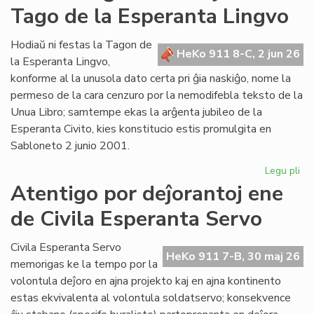
Tago de la Esperanta Lingvo
ret
po
Lit
Hodiaŭ ni festas la Tagon de
HeKo 911 8-C, 2 jun 26
Foi
la Esperanta Lingvo,
konforme al la unusola dato certa pri ĝia naskiĝo, nome la
permeso de la cara cenzuro por la nemodifebla teksto de la
Unua Libro; samtempe ekas la arĝenta jubileo de la
Esperanta Civito, kies konstitucio estis promulgita en
Sabloneto 2 junio 2001.
Legu pli
pri
Jub
Atentigo por deĵorantoj ene
ar
de Civila Esperanta Servo
la
ĉi-
jar
Civila Esperanta Servo
HeKo 911 7-B, 30 maj 26
Ta
memorigas ke la tempo por la
de
volontula deĵoro en ajna projekto kaj en ajna kontinento
la
estas ekvivalenta al volontula soldatservo; konsekvence
Es