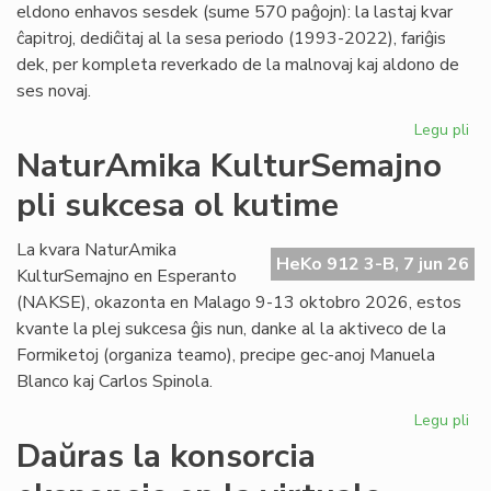
eldono enhavos sesdek (sume 570 paĝojn): la lastaj kvar
ĉapitroj, dediĉitaj al la sesa periodo (1993-2022), fariĝis
dek, per kompleta reverkado de la malnovaj kaj aldono de
ses novaj.
Legu pli
pri
"Hi
NaturAmika KulturSemajno
de
pli sukcesa ol kutime
la
es
lit
La kvara NaturAmika
HeKo 912 3-B, 7 jun 26
se
KulturSemajno en Esperanto
ĉap
(NAKSE), okazonta en Malago 9-13 oktobro 2026, estos
kvante la plej sukcesa ĝis nun, danke al la aktiveco de la
Formiketoj (organiza teamo), precipe gec-anoj Manuela
Blanco kaj Carlos Spinola.
Legu pli
pri
Na
Daŭras la konsorcia
Ku
pli