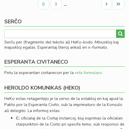
paĝo
paĝo
paĝo
al
Paĝo
Paĝo
Next
Last
8
9
…
Se
page
page
SERĈO
Serĉu per (fragmento de) teksto aŭ HeKo-kodo. Minuskloj kaj
majuskloj egalas. Esperantaj literoj ankaŭ en x-formato.
ESPERANTA CIVITANECO
Petu la esperantan civitanecon per la
reta formularo
.
HEROLDO KOMUNIKAS (HEKO)
HeKo estas retagentejo je la servo de la establoj en kaj apud la
Pakto por la Esperanta Civito, sub la imprimaturo de la Konsulo
aŭ delegito. La informoj estas:
C:
oﬁcialaj de la Civitaj instancoj, kiuj esprimas la oﬁcialan
starpunkton de la Civito pri specifa temo, sub responso de