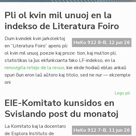
Pli ol kvin mil unuoj en la
indekso de Literatura Foiro
Dum kvindek kvin jarkolektoj
HeKo 912 8-B, 12 jun 26
en “Literatura Foiro” aperis pli
ol kvin mil unuoj, poezie kaj proze: tion, kaj multon pli,
statistikas la ĵus ekfunkcianta fako LF-indekso, en la
renovigita retejo de la revuo
, kie ekde hodiaŭ eblas ankaŭ
spuri ĉiun eron laŭ aŭtoro kaj titolo, sed ne nur — ekzemple
oni
Legu pli
pri
Pli
EIE-Komitato kunsidos en
ol
Svislando post du monatoj
kvi
mil
un
La Komitato kaj la docentaro
HeKo 912 7-B, 11 jun 26
en
de Esplora Instituto de