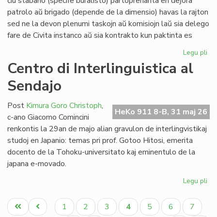
ĉiu stabano (specife buralisto) partoprenanta en deĵora
Li
patrolo aŭ brigado (depende de la dimensio) havas la rajton
sed ne la devon plenumi taskojn aŭ komisiojn laŭ sia delego
fare de Civita instanco aŭ sia kontrakto kun paktinta es
Legu pli
pri
At
Centro di Interlinguistica al
po
Sendajo
deĵ
en
de
Post
Kimura Goro Christoph
,
HeKo 911 8-B, 31 maj 26
Civ
c-ano Giacomo Comincini
Es
renkontis la 29an de majo alian gravulon de interlingvistikaj
Se
studoj en Japanio: temas pri prof. Gotoo Hitosi, emerita
docento de la Tohoku-universitato kaj eminentulo de la
japana e-movado.
Legu pli
pri
Ce
Pagination
di
Unua
Antaŭa
Paĝo
Paĝo
Paĝo
Aktuala
Paĝo
Paĝo
Paĝo
1
2
3
4
5
6
7
Int