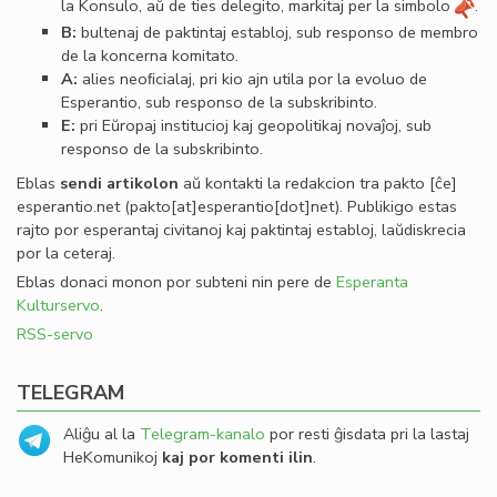
la Konsulo, aŭ de ties delegito, markitaj per la simbolo
.
B:
bultenaj de paktintaj establoj, sub responso de membro
de la koncerna komitato.
A:
alies neoﬁcialaj, pri kio ajn utila por la evoluo de
Esperantio, sub responso de la subskribinto.
E:
pri Eŭropaj institucioj kaj geopolitikaj novaĵoj, sub
responso de la subskribinto.
Eblas
sendi
artikolon
aŭ kontakti la redakcion tra
pakto
[ĉe]
esperantio
.
net
(pakto[at]esperantio[dot]net)
. Publikigo estas
rajto por esperantaj civitanoj kaj paktintaj establoj, laŭdiskrecia
por la ceteraj.
Eblas donaci monon por subteni nin pere de
Esperanta
Kulturservo
.
RSS-servo
TELEGRAM
Aliĝu al la
Telegram-kanalo
por resti ĝisdata pri la lastaj
HeKomunikoj
kaj por komenti ilin
.