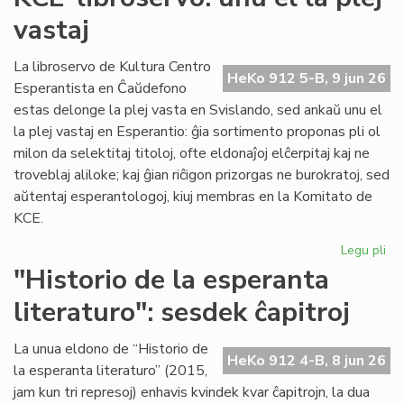
du
vastaj
pa
ka
pl
La libroservo de Kultura Centro
HeKo 912 5-B, 9 jun 26
ĉes
Esperantista en Ĉaŭdefono
estas delonge la plej vasta en Svislando, sed ankaŭ unu el
la plej vastaj en Esperantio: ĝia sortimento proponas pli ol
milon da selektitaj titoloj, ofte eldonaĵoj elĉerpitaj kaj ne
troveblaj aliloke; kaj ĝian riĉigon prizorgas ne burokratoj, sed
aŭtentaj esperantologoj, kiuj membras en la Komitato de
KCE.
Legu pli
pri
KC
"Historio de la esperanta
lib
literaturo": sesdek ĉapitroj
un
el
la
La unua eldono de “Historio de
HeKo 912 4-B, 8 jun 26
ple
la esperanta literaturo” (2015,
vas
jam kun tri represoj) enhavis kvindek kvar ĉapitrojn, la dua