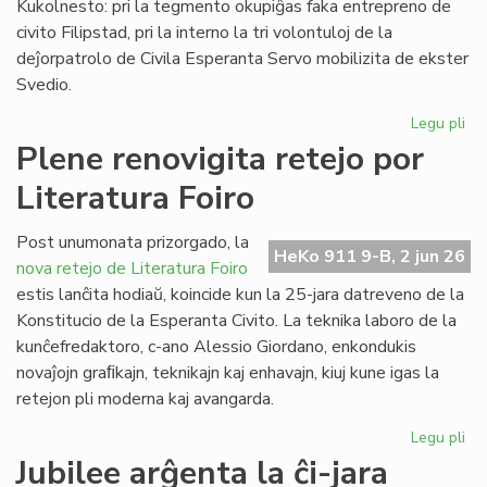
Kukolnesto: pri la tegmento okupiĝas faka entrepreno de
civito Filipstad, pri la interno la tri volontuloj de la
deĵorpatrolo de Civila Esperanta Servo mobilizita de ekster
Svedio.
Legu pli
pri
Eki
Plene renovigita retejo por
la
Literatura Foiro
re
de
la
Post unumonata prizorgado, la
HeKo 911 9-B, 2 jun 26
kon
nova retejo de Literatura Foiro
en
estis lanĉita hodiaŭ, koincide kun la 25-jara datreveno de la
Sv
Konstitucio de la Esperanta Civito. La teknika laboro de la
kunĉefredaktoro, c-ano Alessio Giordano, enkondukis
novaĵojn graﬁkajn, teknikajn kaj enhavajn, kiuj kune igas la
retejon pli moderna kaj avangarda.
Legu pli
pri
Pl
Jubilee arĝenta la ĉi-jara
ren