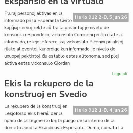
ekspansio en la virtualo
su
ol
Pluraj personoj aktivas en la
HeKo 912 2-B, 5 jun 26
ku
informado pri la Esperanta Civito
kaj ĝiaj servoj, rekte aŭ tra la paktintoj: je nivelo de
konsorcia respondeco, vickonsulo Comincini pri ĉio rilate al
informado, retejo, cifereco, kaj vickonsulo Piccinini pri aﬁŝoj
rilate al eventoj, kunordige kun informado; je nivelo de
unuopaj paktintoj, ĉiu establo estas aŭtonoma, sed plej
aktiva estas vickonsulo Giordan
Legu pli
pri
Da
Ekis la rekupero de la
la
konstruoj en Svedio
ko
ek
en
La rekupero de la konstruoj en
HeKo 912 1-B, 4 jun 26
la
Lesjoforso ekis hieraŭ per la
vir
riparo de la tegmento kaj la purigo de la interno de la
dometo apud la Skandinava Esperanto-Domo, nomata La