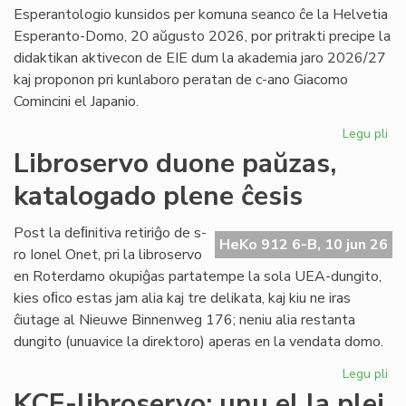
la
Esperantologio kunsidos per komuna seanco ĉe la Helvetia
in
Esperanto-Domo, 20 aŭgusto 2026, por pritrakti precipe la
de
didaktikan aktivecon de EIE dum la akademia jaro 2026/27
Lit
kaj proponon pri kunlaboro peratan de c-ano Giacomo
Foi
Comincini el Japanio.
Legu pli
pri
EIE
Libroservo duone paŭzas,
Ko
katalogado plene ĉesis
ku
en
Sv
Post la deﬁnitiva retiriĝo de s-
HeKo 912 6-B, 10 jun 26
po
ro Ionel Onet, pri la libroservo
du
en Roterdamo okupiĝas partatempe la sola UEA-dungito,
mo
kies oﬁco estas jam alia kaj tre delikata, kaj kiu ne iras
ĉiutage al Nieuwe Binnenweg 176; neniu alia restanta
dungito (unuavice la direktoro) aperas en la vendata domo.
Legu pli
pri
Lib
KCE-libroservo: unu el la plej