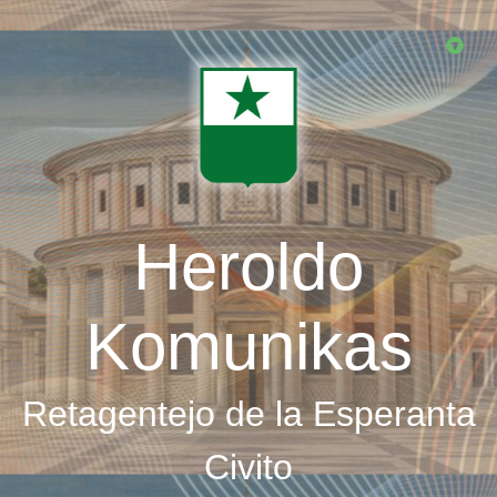
Skip
to
main
content
Heroldo
Komunikas
Retagentejo de la Esperanta
Civito