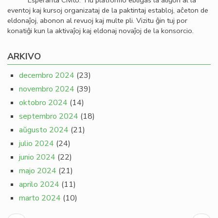
Esperanta Civito. Tiu platformo ebligas la aliĝon al la
eventoj kaj kursoj organizataj de la paktintaj establoj, aĉeton de
eldonaĵoj, abonon al revuoj kaj multe pli. Vizitu ĝin tuj por
konatiĝi kun la aktivaĵoj kaj eldonaj novaĵoj de la konsorcio.
ARKIVO
decembro 2024
(23)
novembro 2024
(39)
oktobro 2024
(14)
septembro 2024
(18)
aŭgusto 2024
(21)
julio 2024
(24)
junio 2024
(22)
majo 2024
(21)
aprilo 2024
(11)
marto 2024
(10)