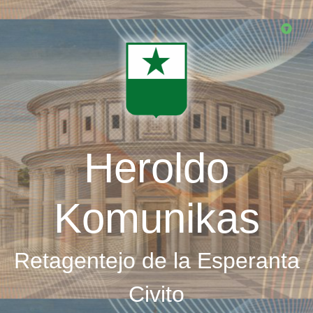
Skip
to
main
content
Heroldo
Komunikas
Retagentejo de la Esperanta
Civito