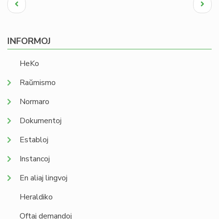
Pagination
Antaŭa
Next
paĝo
page
INFORMOJ
HeKo
Raŭmismo
Normaro
Dokumentoj
Establoj
Instancoj
En aliaj lingvoj
Heraldiko
Oftaj demandoj