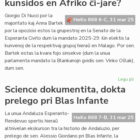
kunsidos en Afriko ĉi-jare?
se
gru
du
Giorgio Di Nucci por la
HeKo 868 6-C, 31 mar 25
AE
majoritato kaj Anna Bartek
por la opozicio estos la grupestroj en la Senato de la
Esperanta Civito dum la mandato 2025-29: ilin elektis la
kunvenoj de la respektivaj grupoj hieraŭ en Malago. Por sen.
Bartek estas la kvara fojo sinsekve (dum la unua
parlamenta mandato la Blankanojn gvidis sen. Vinko Oŝlak),
dum sen.
Legu pli
pri
Ĉu
Science dokumentita, dokta
la
prelego pri Blas Infante
Civ
Pa
ku
La unua Andaluza Esperanto-
HeKo 868 7-B, 31 mar 25
en
Rendevuo spertis hieraŭ
Afr
altnivelan ekskurson tra la historio de Andaluzio, per
ĉi-
prelego de sen. Alessio Giordano pri Blas Infante, la
jar