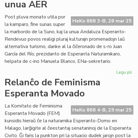
unua AER
la
Se
ses
Post pluva monato utila por
HeKo 868 3-B, 28 mar 25
en
la kamparo, ﬁne sunas super
Ma
la marbordo de la Suno, kaj la unua Andaluza Esperanto-
Rendevuo povos realigi pluraj kulturajn promenadojn laŭ
alternativa turismo, danke al la ĉiĉeronado de s-ro Juan
García del Río, prezidanto de Esperanta Naturamikaro,
helpata de c-ino Manuela Blanco, ENa-sekretario.
Legu pli
pri
Be
Relanĉo de Feminisma
ve
Esperanta Movado
en
Ma
du
La Komitato de Feminisma
HeKo 868 4-B, 29 mar 25
la
Esperanta Movado (FEM)
un
kunsidis hieraŭ ĉe la naturamika Esperanto-Domo en
AE
Malago, larĝigite al ĉeestantaj senataninoj de la Esperanta
Civito. Ĝi faris la punkton pri la situacio dudek jarojn post la