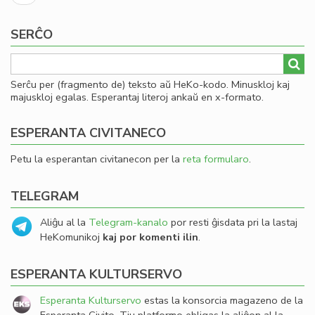
paĝo
Má
ate
SERĈO
la
ĵur
de
Serĉu per (fragmento de) teksto aŭ HeKo-kodo. Minuskloj kaj
nia
majuskloj egalas. Esperantaj literoj ankaŭ en x-formato.
Se
ESPERANTA CIVITANECO
Petu la esperantan civitanecon per la
reta formularo
.
TELEGRAM
Aliĝu al la
Telegram-kanalo
por resti ĝisdata pri la lastaj
HeKomunikoj
kaj por komenti ilin
.
ESPERANTA KULTURSERVO
Esperanta Kulturservo
estas la konsorcia magazeno de la