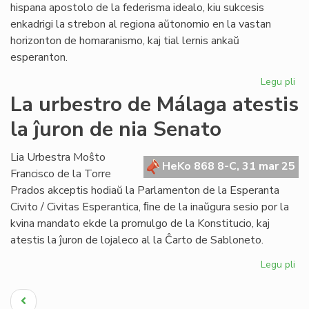
hispana apostolo de la federisma idealo, kiu sukcesis
enkadrigi la strebon al regiona aŭtonomio en la vastan
horizonton de homaranismo, kaj tial lernis ankaŭ
esperanton.
Legu pli
pri
Sc
La urbestro de Málaga atestis
do
la ĵuron de nia Senato
do
pr
pri
Lia Urbestra Moŝto
HeKo 868 8-C, 31 mar 25
Bl
Francisco de la Torre
Inf
Prados akceptis hodiaŭ la Parlamenton de la Esperanta
Civito / Civitas Esperantica, ﬁne de la inaŭgura sesio por la
kvina mandato ekde la promulgo de la Konstitucio, kaj
atestis la ĵuron de lojaleco al la Ĉarto de Sabloneto.
Legu pli
pri
La
Pagination
ur
Antaŭa
de