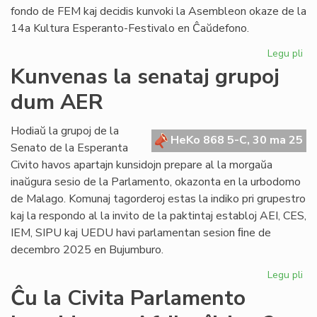
fondo de FEM kaj decidis kunvoki la Asembleon okaze de la
14a Kultura Esperanto-Festivalo en Ĉaŭdefono.
Legu pli
pri
Re
Kunvenas la senataj grupoj
de
dum AER
Fe
Es
Mo
Hodiaŭ la grupoj de la
HeKo 868 5-C, 30 ma 25
Senato de la Esperanta
Civito havos apartajn kunsidojn prepare al la morgaŭa
inaŭgura sesio de la Parlamento, okazonta en la urbodomo
de Malago. Komunaj tagorderoj estas la indiko pri grupestro
kaj la respondo al la invito de la paktintaj establoj AEI, CES,
IEM, SIPU kaj UEDU havi parlamentan sesion ﬁne de
decembro 2025 en Bujumburo.
Legu pli
pri
Ku
Ĉu la Civita Parlamento
la