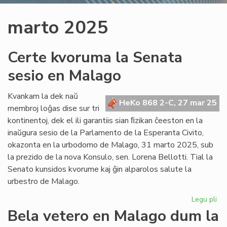
marto 2025
Certe kvoruma la Senata
sesio en Malago
Kvankam la dek naŭ
HeKo 868 2-C, 27 mar 25
membroj loĝas dise sur tri
kontinentoj, dek el ili garantiis sian ﬁzikan ĉeeston en la
inaŭgura sesio de la Parlamento de la Esperanta Civito,
okazonta en la urbodomo de Malago, 31 marto 2025, sub
la prezido de la nova Konsulo, sen. Lorena Bellotti. Tial la
Senato kunsidos kvorume kaj ĝin alparolos salute la
urbestro de Malago.
Legu pli
pri
Ce
Bela vetero en Malago dum la
kv