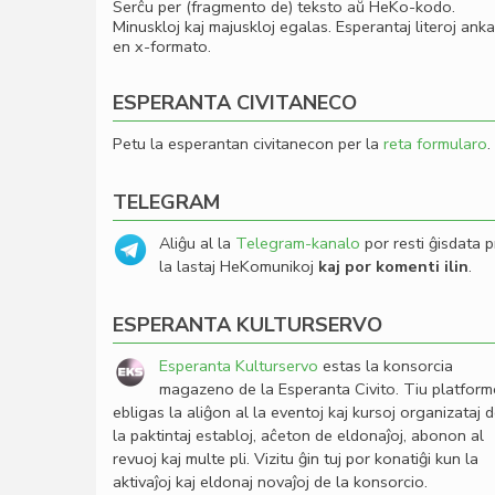
Serĉu per (fragmento de) teksto aŭ HeKo-kodo.
Minuskloj kaj majuskloj egalas. Esperantaj literoj ank
en x-formato.
ESPERANTA CIVITANECO
Petu la esperantan civitanecon per la
reta formularo
.
TELEGRAM
Aliĝu al la
Telegram-kanalo
por resti ĝisdata p
la lastaj HeKomunikoj
kaj por komenti ilin
.
ESPERANTA KULTURSERVO
Esperanta Kulturservo
estas la konsorcia
magazeno de la Esperanta Civito. Tiu platfor
ebligas la aliĝon al la eventoj kaj kursoj organizataj 
la paktintaj establoj, aĉeton de eldonaĵoj, abonon al
revuoj kaj multe pli. Vizitu ĝin tuj por konatiĝi kun la
aktivaĵoj kaj eldonaj novaĵoj de la konsorcio.