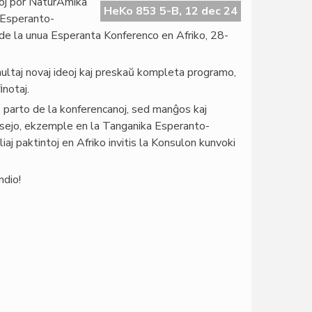
toj por NaturAmika
HeKo 853 5-B, 12 dec 24
 Esperanto-
 de la unua Esperanta Konferenco en Afriko, 28-
multaj novaj ideoj kaj preskaŭ kompleta programo,
ﬁnotaj.
 parto de la konferencanoj, sed manĝos kaj
esejo, ekzemple en la Tanganika Esperanto-
iaj paktintoj en Afriko invitis la Konsulon kunvoki
ndio!