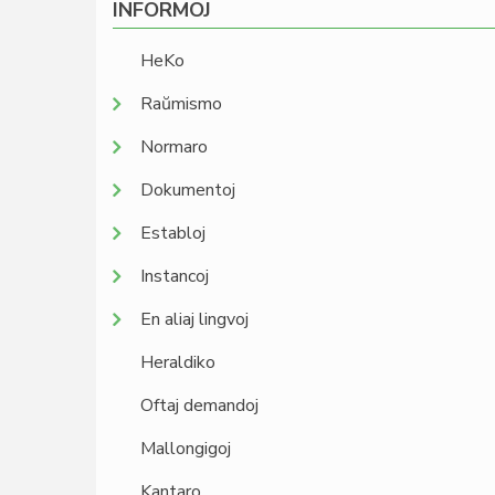
INFORMOJ
HeKo
Raŭmismo
Normaro
Dokumentoj
Establoj
Instancoj
En aliaj lingvoj
Heraldiko
Oftaj demandoj
Mallongigoj
Kantaro