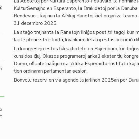
La Abeletoj por Kultura Esperanto-Festivalo, la Formike
aŭ
KulturSemajno en Esperanto, la Drakidetoj por la Danuba
Rendevuo… kaj nun la Afrikaj Ranetoj kiel organiza teamo
31 decembro 2025.
La staĝo trejnanta la Ranetojn ﬁniĝos post tri tagoj, kun 
fakte plene strukturita, kvankam detaloj estas ankoraŭ di
La kongresejo estos luksa hotelo en Bujumburo, kie loĝos
kunsidos ĉiuj. Okazos programeroj ankaŭ ekster tiu kongr
Domo, oﬁciale inaŭgurota. Afrika Esperanto-Instituto kaj al
ri
tien ordinaran parlamentan sesion.
Bonvolu rezervi en via agendo la jarﬁnon 2025an por Buru
mo
de