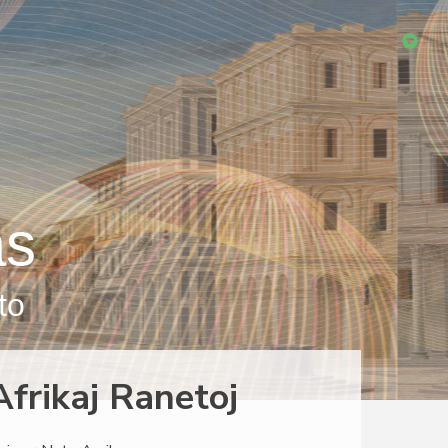
as
to
Afrikaj Ranetoj