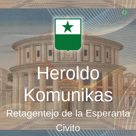
Skip
to
main
content
Heroldo
Komunikas
Retagentejo de la Esperanta
Civito