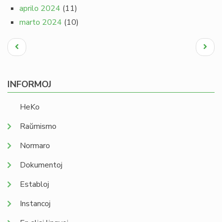
aprilo 2024
(11)
marto 2024
(10)
Pagination
Antaŭa
Next
paĝo
page
INFORMOJ
HeKo
Raŭmismo
Normaro
Dokumentoj
Establoj
Instancoj