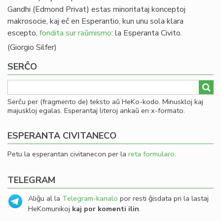
Gandhi (Edmond Privat) estas minoritataj konceptoj
makrosocie, kaj eĉ en Esperantio, kun unu sola klara
escepto,
fondita sur raŭmismo
: la Esperanta Civito.
(Giorgio Silfer)
SERĈO
Serĉu per (fragmento de) teksto aŭ HeKo-kodo. Minuskloj kaj
majuskloj egalas. Esperantaj literoj ankaŭ en x-formato.
ESPERANTA CIVITANECO
Petu la esperantan civitanecon per la
reta formularo
.
TELEGRAM
Aliĝu al la
Telegram-kanalo
por resti ĝisdata pri la lastaj
HeKomunikoj
kaj por komenti ilin
.