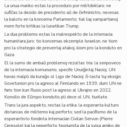
La unua manko estas la proceduro por militdeklaro: ne
suﬁĉas la decido de prezidento aŭ de ĉefministro, necesas
la baloto en la koncerna Parlamento; tial liaj sampartianoj
mem forte kritikas la lunatikan Trump.
La dua problemo estas la malrespekto de la internacia
humanitara juro: tio koncernas ekzemple Israelon, ne tiom
pro la strategio de preventaj atakoj, kiom pro la konduto en
Gaza.
El la sumo de ambaŭ problemoj rezultas tria: la senpoveco
de la internacia komunumo, specife Unuiĝintaj Nacioj. UN
havas malpli da kuraĝo ol Ligo de Nacioj: ĉi-lasta tuj eksigis
Sovetunion pro la agreso al Finnlando en 1939, dum UN ne
faris tion kun Rusio post la agreso al Ukrajno en 2022.
Konsilio de Eŭropo kondutis pli dece ol UN, tiurilate.
Trans la jura aspekto, restas la etika: la esperanta kulturo
distancas de militemo kaj perforto; sed la paciﬁsmo de la
esperantisto fondinta Internacian Civilan Servon (Pierre
Ceresole) kaj la neperforto teoriumita de la svisa amiko de