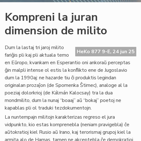
Kompreni la juran
dimension de milito
Dum la lastaj tri jaroj milito
HeKo 877 9-E, 24 jun 25
fariĝis pli kaj pli aktuala temo
en Eŭropo, kvankam en Esperantio oni ankoraŭ perceptas
ĝin malpli intense ol estis la konﬂikto ene de Jugoslavio
dum la 1990aj: ne hazarde tiu ĉi produktis legindan
originalan prozaĵon (de Spomenka Ŝtimec), analoge al la
poeziaj dolorkrioj (de Kálmán Kalocsay) tra la dua
mondmilito, dum la nunaj “boaaj” aŭ “bokaj” poetoj ne
kapablas pli ol traduki tezdokumentojn.
La nuntempajn militojn karakterizas regreso el jura
vidpunkto, kio estas komprenebla (neniam pravigebla) ĉe
aŭtokratioj kiel Rusio aŭ Irano, kaj terorismaj grupoj kiel la
armita alo de Hamas, tamen ne akceptebla ĉe demokratioj,