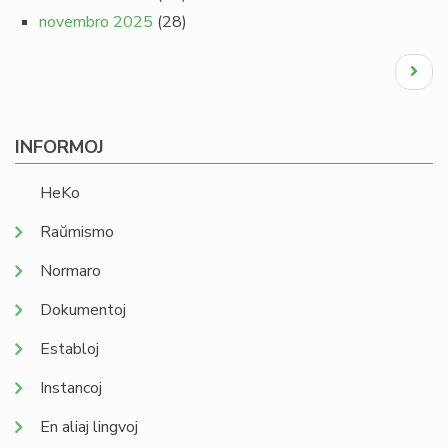
novembro 2025
(28)
Pagination
Next
page
INFORMOJ
HeKo
Raŭmismo
Normaro
Dokumentoj
Establoj
Instancoj
En aliaj lingvoj