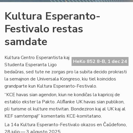
Kultura Esperanto-
Festivalo restas
samdate
Kultura Centro Esperantista kaj
HeKo 852 8-B, 1 dec 24
Studenta Esperanta Ligo
bedaŭras, sed tute ne zorgas pro la subita decido prokrasti
la semajnon de Universala Kongreso, kiu tiel koincidos
grandparte kun Kultura Esperanto-Festivalo.
“KCE havas sian agendon, kiun ne kondiĉas la kapricoj de
establo ekster la Pakto. Aliﬂanke UK havas sian publikon,
pli turisme ol kulture motivitan. Bondeziron kaj al UK kaj al
KEF samtempaj!” komentariis KCE-komitatano.
La 14a Kultura Esperanto-Festivalo okazos en Ĉaŭdefono,
28 julio — 3 aŭgusto 2025.