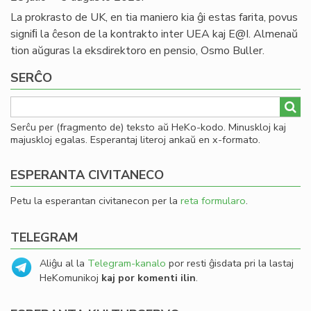
La prokrasto de UK, en tia maniero kia ĝi estas farita, povus
signiﬁ la ĉeson de la kontrakto inter UEA kaj E@I. Almenaŭ
tion aŭguras la eksdirektoro en pensio, Osmo Buller.
SERĈO
Serĉu per (fragmento de) teksto aŭ HeKo-kodo. Minuskloj kaj
majuskloj egalas. Esperantaj literoj ankaŭ en x-formato.
ESPERANTA CIVITANECO
Petu la esperantan civitanecon per la
reta formularo
.
TELEGRAM
Aliĝu al la
Telegram-kanalo
por resti ĝisdata pri la lastaj
HeKomunikoj
kaj por komenti ilin
.