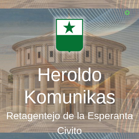
Skip
to
main
content
Heroldo
Komunikas
Retagentejo de la Esperanta
Civito