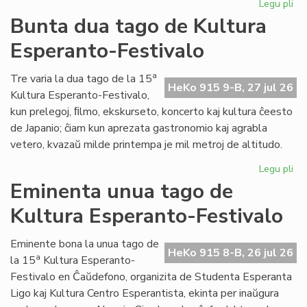
Legu pli
pri
Tal
Bunta dua tago de Kultura
la
Esperanto-Festivalo
tri
ta
de
a
Tre varia la dua tago de la 15
HeKo 915 9-B, 27 jul 26
Kul
Kultura Esperanto-Festivalo,
Es
kun prelegoj, ﬁlmo, ekskurseto, koncerto kaj kultura ĉeesto
Fes
de Japanio; ĉiam kun aprezata gastronomio kaj agrabla
vetero, kvazaŭ milde printempa je mil metroj de altitudo.
Legu pli
pri
Bu
Eminenta unua tago de
du
Kultura Esperanto-Festivalo
ta
de
Kul
Eminente bona la unua tago de
HeKo 915 8-B, 26 jul 26
Es
a
la 15
Kultura Esperanto-
Fes
Festivalo en Ĉaŭdefono, organizita de Studenta Esperanta
Ligo kaj Kultura Centro Esperantista, ekinta per inaŭgura