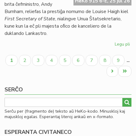
HeKo 915 6-E, 25 jul 26
UE
brita ĉefministro, Andy
se
Burnham, reliefas la prestiĝa nomumo de Louise Haigh kiel
ve
First Secretary of State
, nialingve Unua Ŝtatsekretario,
do
kune kun la eĉ pli majesta oﬁco de kanceliero de la
duklando Lankastro.
Legu pli
pri
Al
Pagination
pe
Aktuala
Paĝo
Paĝo
Paĝo
Paĝo
Paĝo
Paĝo
Paĝo
Paĝo
1
2
3
4
5
6
7
8
9
…
po
paĝo
kon
Next
Last
ko
page
page
SERĈO
Serĉu per (fragmento de) teksto aŭ HeKo-kodo. Minuskloj kaj
majuskloj egalas. Esperantaj literoj ankaŭ en x-formato.
ESPERANTA CIVITANECO