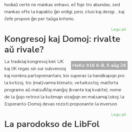
pri
hodiaŭ certe ne mankas enhavo, eĉ foje tro abundas, sed
lit
mankas ofte la kapablo ĝin ordigi, pesi, stuci kaj decigi… kaj
ĉefe proponi ĝin per taŭga kriterio.
Legu pli
pri
Lit
Kongresoj kaj Domoj: rivalte
Foi
aŭ rivale?
34
kul
ku
La tradiciaj kongresoj kiel UK
HeKo 916 6-B, 5 aŭg 26
kri
kaj IJK regas sin sur subvencioj
kaj nombra partoprenantaro, kio superas la handikapojn pro
la kotizoj, tro (mal)varma klimato, veturkostoj, malforta
programo aŭ malsuﬁĉaj manĝoj (kvante kaj kvalite), nome
de la ĝojo retrovi la kutimajn vizaĝojn en malsamaj lokoj; la
Esperanto-Domoj devas rezisti proponante la inverson.
Legu pli
pri
Ko
La parodokso de LibFol
kaj