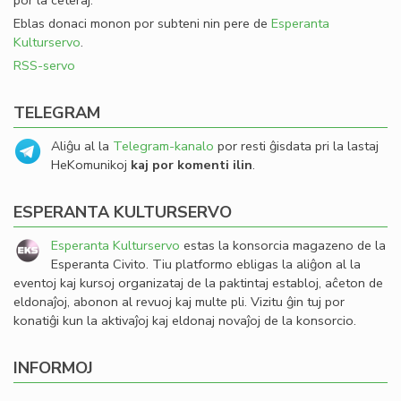
por la ceteraj.
Eblas donaci monon por subteni nin pere de
Esperanta
Kulturservo
.
RSS-servo
TELEGRAM
Aliĝu al la
Telegram-kanalo
por resti ĝisdata pri la lastaj
HeKomunikoj
kaj por komenti ilin
.
ESPERANTA KULTURSERVO
Esperanta Kulturservo
estas la konsorcia magazeno de la
Esperanta Civito. Tiu platformo ebligas la aliĝon al la
eventoj kaj kursoj organizataj de la paktintaj establoj, aĉeton de
eldonaĵoj, abonon al revuoj kaj multe pli. Vizitu ĝin tuj por
konatiĝi kun la aktivaĵoj kaj eldonaj novaĵoj de la konsorcio.
INFORMOJ