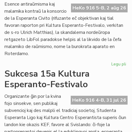
Do
Esence antiraŭmisma kaj
riv
HeKo 916 5-B, 2 aŭg 26
malamika kontraŭ la konsorcio
aŭ
de la Esperanta Civito (rifuzante eĉ objektivan kaj tial
riv
favoran raporton pri Kultura Esperanto-Festivalo, verkitan
de s-ro Ulrich Matthias), la skandalema nordeŭropa
retgazeto LibFol paradokse helpis al la likvido de la ĉefa
malamiko de raŭmismo, nome la burokrata aparato en
Roterdamo.
Legu pli
pri
La
Sukcesa 15a Kultura
pa
Esperanto-Festivalo
de
Lib
Organizante ĝin por la kvina
HeKo 916 4-B, 31 jul 26
fojo sinsekve, sen publikaj
subvencioj kaj des malpli el tradiciaj societoj, Studenta
Esperanta Ligo kaj Kultura Centro Esperantista superis ĉiun
landon kie okazis KEF, favore al Svislando: ĉi-foje la
partoprenantoj devenis el la eduklingvoj angla, esperanta,