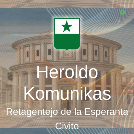
Skip
to
main
content
Heroldo
Komunikas
Retagentejo de la Esperanta
Civito