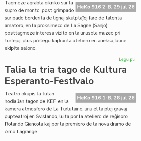
de
Tagmeze agrabla pikniko sur la
HeKo 916 2-B, 29 jul 26
Kul
supro de monto, post grimpado
Es
sur pado borderita de lignaj skulptaĵoj fare de talenta
Fes
amatoro, en la proksimeco de La Sagne (Sanjo);
posttagmeze interesa vizito en la unusola muzeo pri
torfejoj, plus prelego kaj kanta ateliero en aneksa, bone
ekipita salono.
Legu pli
pri
De
Talia la tria tago de Kultura
la
Esperanto-Festivalo
kv
ta
de
Teatro okupis la tutan
HeKo 916 1-B, 28 jul 26
Kul
hodiaŭan tagon de KEF, en la
Es
kamera atmosfero de La Turlutaine, unu el la plej gravaj
Fes
pupteatroj en Svislando, luita por la ateliero de reĝisoro
Rolando Giancola kaj por la premiero de la nova dramo de
Arno Lagrange.