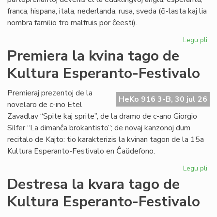
franca, hispana, itala, nederlanda, rusa, sveda (ĉi-lasta kaj lia
nombra familio tro malfruis por ĉeesti).
Legu pli
pri
Su
Premiera la kvina tago de
15
Kultura Esperanto-Festivalo
Kul
Es
Fes
Premieraj prezentoj de la
HeKo 916 3-B, 30 jul 26
novelaro de c-ino Etel
Zavadlav “Spite kaj sprite”, de la dramo de c-ano Giorgio
Silfer “La dimanĉa brokantisto”; de novaj kanzonoj dum
recitalo de Kajto: tio karakterizis la kvinan tagon de la 15a
Kultura Esperanto-Festivalo en Ĉaŭdefono.
Legu pli
pri
Pr
Destresa la kvara tago de
la
Kultura Esperanto-Festivalo
kvi
ta