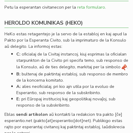
Petu la esperantan civitanecon per la
reta formularo
.
HEROLDO KOMUNIKAS (HEKO)
HeKo estas retagentejo je la servo de la establoj en kaj apud la
Pakto por la Esperanta Civito, sub la imprimaturo de la Konsulo
aŭ delegito. La informoj estas:
C:
oﬁcialaj de la Civitaj instancoj, kiuj esprimas la oﬁcialan
starpunkton de la Civito pri specifa temo, sub responso de
la Konsulo, aŭ de ties delegito, markitaj per la simbolo
.
B:
bultenaj de paktintaj establoj, sub responso de membro
de la koncerna komitato.
A:
alies neoﬁcialaj, pri kio ajn utila por la evoluo de
Esperantio, sub responso de la subskribinto.
E:
pri Eŭropaj institucioj kaj geopolitikaj novaĵoj, sub
responso de la subskribinto.
Eblas
sendi
artikolon
aŭ kontakti la redakcion tra
pakto
[ĉe]
esperantio
.
net
(pakto[at]esperantio[dot]net)
. Publikigo estas
rajto por esperantaj civitanoj kaj paktintaj establoj, laŭdiskrecia