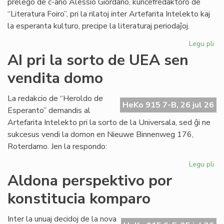
prelego de c-ano Alessio Giordano, kunĉefredaktoro de
“Literatura Foiro”, pri la rilatoj inter Artefarita Intelekto kaj
la esperanta kulturo, precipe la literaturaj periodaĵoj.
Legu pli
pri
Em
AI pri la sorto de UEA sen
un
vendita domo
ta
de
Kul
La redakcio de “Heroldo de
HeKo 915 7-B, 26 jul 26
Es
Esperanto” demandis al
Fes
Artefarita Intelekto pri la sorto de la Universala, sed ĝi ne
sukcesus vendi la domon en Nieuwe Binnenweg 176,
Roterdamo. Jen la respondo:
Legu pli
pri
AI
Aldona perspektivo por
pri
konstitucia komparo
la
sor
de
Inter la unuaj decidoj de la nova