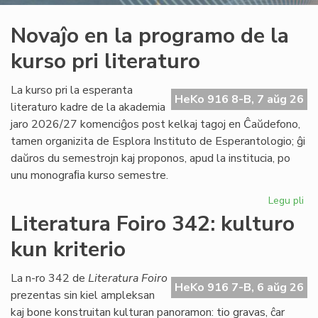
Novaĵo en la programo de la
kurso pri literaturo
La kurso pri la esperanta
HeKo 916 8-B, 7 aŭg 26
literaturo kadre de la akademia
jaro 2026/27 komenciĝos post kelkaj tagoj en Ĉaŭdefono,
tamen organizita de Esplora Instituto de Esperantologio; ĝi
daŭros du semestrojn kaj proponos, apud la institucia, po
unu monograﬁa kurso semestre.
Legu pli
pri
No
Literatura Foiro 342: kulturo
en
kun kriterio
la
pr
de
La n-ro 342 de
Literatura Foiro
HeKo 916 7-B, 6 aŭg 26
la
prezentas sin kiel ampleksan
ku
kaj bone konstruitan kulturan panoramon: tio gravas, ĉar