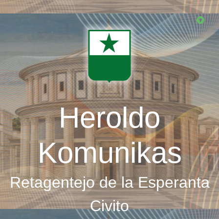
Skip
to
main
content
Heroldo
Komunikas
Retagentejo de la Esperanta
Civito