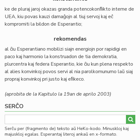
ke de pluraj jaroj okazas granda potencokonﬂikto interne de
UEA, kiu povas kauzi damaĝojn al tiuj servoj kaj eĉ
kompromiti la bildon de Esperantio;
rekomendas
al ĉiu Esperantiano mobilizi siajn energiojn por rapidigi en
paco kaj harmonio la konstruadon de tia demokratia,
plurcentra kaj federa Esperantio, kie ĉiu kun plena respekto
al alies konvinkoj povos servi al nia parolkomunumo laŭ siaj
propraj konvinkoj pri justo kaj eﬁkeco.
(aprobita de la Kapitulo la 19an de aprilo 2003)
SERĈO
Serĉu per (fragmento de) teksto aŭ HeKo-kodo. Minuskloj kaj
majuskloj egalas. Esperantaj literoj ankaŭ en x-formato.