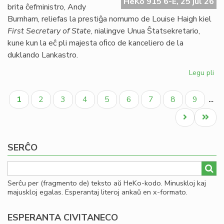
HeKo 915 6-E, 25 jul 26
UE
brita ĉefministro, Andy
se
Burnham, reliefas la prestiĝa nomumo de Louise Haigh kiel
ve
First Secretary of State
, nialingve Unua Ŝtatsekretario,
do
kune kun la eĉ pli majesta oﬁco de kanceliero de la
duklando Lankastro.
Legu pli
pri
Al
Pagination
pe
Aktuala
Paĝo
Paĝo
Paĝo
Paĝo
Paĝo
Paĝo
Paĝo
Paĝo
1
2
3
4
5
6
7
8
9
…
po
paĝo
kon
Next
Last
ko
page
page
SERĈO
Serĉu per (fragmento de) teksto aŭ HeKo-kodo. Minuskloj kaj
majuskloj egalas. Esperantaj literoj ankaŭ en x-formato.
ESPERANTA CIVITANECO