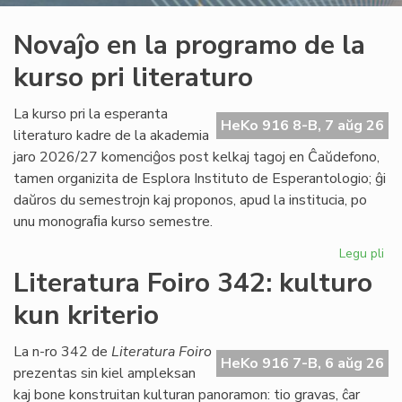
Novaĵo en la programo de la
kurso pri literaturo
La kurso pri la esperanta
HeKo 916 8-B, 7 aŭg 26
literaturo kadre de la akademia
jaro 2026/27 komenciĝos post kelkaj tagoj en Ĉaŭdefono,
tamen organizita de Esplora Instituto de Esperantologio; ĝi
daŭros du semestrojn kaj proponos, apud la institucia, po
unu monograﬁa kurso semestre.
Legu pli
pri
No
Literatura Foiro 342: kulturo
en
kun kriterio
la
pr
de
La n-ro 342 de
Literatura Foiro
HeKo 916 7-B, 6 aŭg 26
la
prezentas sin kiel ampleksan
ku
kaj bone konstruitan kulturan panoramon: tio gravas, ĉar