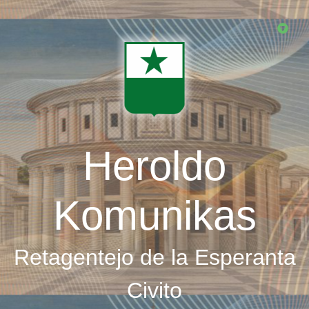
Skip
to
main
content
Heroldo
Komunikas
Retagentejo de la Esperanta
Civito