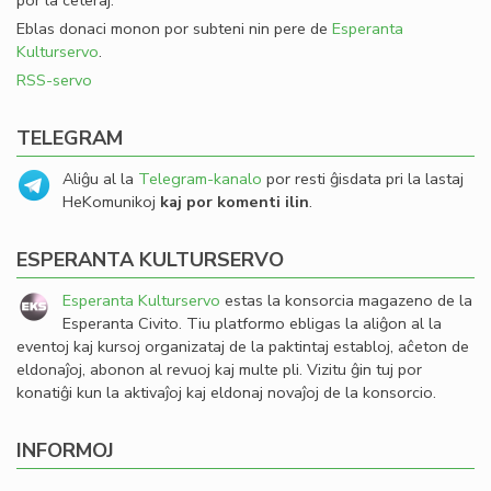
por la ceteraj.
Eblas donaci monon por subteni nin pere de
Esperanta
Kulturservo
.
RSS-servo
TELEGRAM
Aliĝu al la
Telegram-kanalo
por resti ĝisdata pri la lastaj
HeKomunikoj
kaj por komenti ilin
.
ESPERANTA KULTURSERVO
Esperanta Kulturservo
estas la konsorcia magazeno de la
Esperanta Civito. Tiu platformo ebligas la aliĝon al la
eventoj kaj kursoj organizataj de la paktintaj establoj, aĉeton de
eldonaĵoj, abonon al revuoj kaj multe pli. Vizitu ĝin tuj por
konatiĝi kun la aktivaĵoj kaj eldonaj novaĵoj de la konsorcio.
INFORMOJ