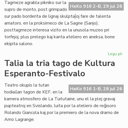
de
Tagmeze agrabla pikniko sur la
HeKo 916 2-B, 29 jul 26
Kul
supro de monto, post grimpado
Es
sur pado borderita de lignaj skulptaĵoj fare de talenta
Fes
amatoro, en la proksimeco de La Sagne (Sanjo);
posttagmeze interesa vizito en la unusola muzeo pri
torfejoj, plus prelego kaj kanta ateliero en aneksa, bone
ekipita salono.
Legu pli
pri
De
Talia la tria tago de Kultura
la
Esperanto-Festivalo
kv
ta
de
Teatro okupis la tutan
HeKo 916 1-B, 28 jul 26
Kul
hodiaŭan tagon de KEF, en la
Es
kamera atmosfero de La Turlutaine, unu el la plej gravaj
Fes
pupteatroj en Svislando, luita por la ateliero de reĝisoro
Rolando Giancola kaj por la premiero de la nova dramo de
Arno Lagrange.