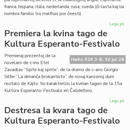
franca, hispana, itala, nederlanda, rusa, sveda (ĉi-lasta kaj lia
nombra familio tro malfruis por ĉeesti).
Legu pli
pri
Su
Premiera la kvina tago de
15
Kultura Esperanto-Festivalo
Kul
Es
Fes
Premieraj prezentoj de la
HeKo 916 3-B, 30 jul 26
novelaro de c-ino Etel
Zavadlav “Spite kaj sprite”, de la dramo de c-ano Giorgio
Silfer “La dimanĉa brokantisto”; de novaj kanzonoj dum
recitalo de Kajto: tio karakterizis la kvinan tagon de la 15a
Kultura Esperanto-Festivalo en Ĉaŭdefono.
Legu pli
pri
Pr
Destresa la kvara tago de
la
Kultura Esperanto-Festivalo
kvi
ta