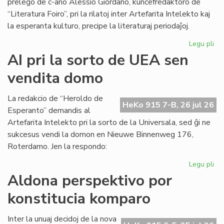
prelego de c-ano Alessio Giordano, kunĉefredaktoro de
“Literatura Foiro”, pri la rilatoj inter Artefarita Intelekto kaj
la esperanta kulturo, precipe la literaturaj periodaĵoj.
Legu pli
pri
Em
AI pri la sorto de UEA sen
un
vendita domo
ta
de
Kul
La redakcio de “Heroldo de
HeKo 915 7-B, 26 jul 26
Es
Esperanto” demandis al
Fes
Artefarita Intelekto pri la sorto de la Universala, sed ĝi ne
sukcesus vendi la domon en Nieuwe Binnenweg 176,
Roterdamo. Jen la respondo:
Legu pli
pri
AI
Aldona perspektivo por
pri
konstitucia komparo
la
sor
de
Inter la unuaj decidoj de la nova