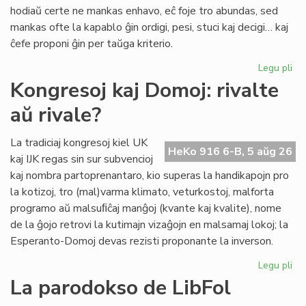
pri
hodiaŭ certe ne mankas enhavo, eĉ foje tro abundas, sed
lit
mankas ofte la kapablo ĝin ordigi, pesi, stuci kaj decigi… kaj
ĉefe proponi ĝin per taŭga kriterio.
Legu pli
pri
Lit
Kongresoj kaj Domoj: rivalte
Foi
aŭ rivale?
34
kul
ku
La tradiciaj kongresoj kiel UK
HeKo 916 6-B, 5 aŭg 26
kri
kaj IJK regas sin sur subvencioj
kaj nombra partoprenantaro, kio superas la handikapojn pro
la kotizoj, tro (mal)varma klimato, veturkostoj, malforta
programo aŭ malsuﬁĉaj manĝoj (kvante kaj kvalite), nome
de la ĝojo retrovi la kutimajn vizaĝojn en malsamaj lokoj; la
Esperanto-Domoj devas rezisti proponante la inverson.
Legu pli
pri
Ko
La parodokso de LibFol
kaj