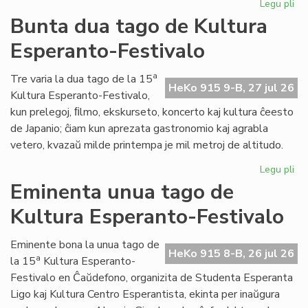
Legu pli
pri
Tal
Bunta dua tago de Kultura
la
Esperanto-Festivalo
tri
ta
de
a
Tre varia la dua tago de la 15
HeKo 915 9-B, 27 jul 26
Kul
Kultura Esperanto-Festivalo,
Es
kun prelegoj, ﬁlmo, ekskurseto, koncerto kaj kultura ĉeesto
Fes
de Japanio; ĉiam kun aprezata gastronomio kaj agrabla
vetero, kvazaŭ milde printempa je mil metroj de altitudo.
Legu pli
pri
Bu
Eminenta unua tago de
du
Kultura Esperanto-Festivalo
ta
de
Kul
Eminente bona la unua tago de
HeKo 915 8-B, 26 jul 26
Es
a
la 15
Kultura Esperanto-
Fes
Festivalo en Ĉaŭdefono, organizita de Studenta Esperanta
Ligo kaj Kultura Centro Esperantista, ekinta per inaŭgura