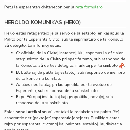
Petu la esperantan civitanecon per la
reta formularo
.
HEROLDO KOMUNIKAS (HEKO)
HeKo estas retagentejo je la servo de la establoj en kaj apud la
Pakto por la Esperanta Civito, sub la imprimaturo de la Konsulo
aŭ delegito. La informoj estas:
C:
oﬁcialaj de la Civitaj instancoj, kiuj esprimas la oﬁcialan
starpunkton de la Civito pri specifa temo, sub responso de
la Konsulo, aŭ de ties delegito, markitaj per la simbolo
.
B:
bultenaj de paktintaj establoj, sub responso de membro
de la koncerna komitato.
A:
alies neoﬁcialaj, pri kio ajn utila por la evoluo de
Esperantio, sub responso de la subskribinto.
E:
pri Eŭropaj institucioj kaj geopolitikaj novaĵoj, sub
responso de la subskribinto.
Eblas
sendi
artikolon
aŭ kontakti la redakcion tra
pakto
[ĉe]
esperantio
.
net
(pakto[at]esperantio[dot]net)
. Publikigo estas
rajto por esperantaj civitanoj kaj paktintaj establoj, laŭdiskrecia