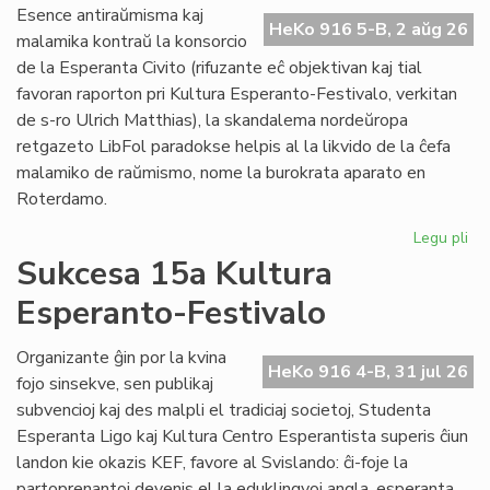
Do
Esence antiraŭmisma kaj
riv
HeKo 916 5-B, 2 aŭg 26
malamika kontraŭ la konsorcio
aŭ
de la Esperanta Civito (rifuzante eĉ objektivan kaj tial
riv
favoran raporton pri Kultura Esperanto-Festivalo, verkitan
de s-ro Ulrich Matthias), la skandalema nordeŭropa
retgazeto LibFol paradokse helpis al la likvido de la ĉefa
malamiko de raŭmismo, nome la burokrata aparato en
Roterdamo.
Legu pli
pri
La
Sukcesa 15a Kultura
pa
Esperanto-Festivalo
de
Lib
Organizante ĝin por la kvina
HeKo 916 4-B, 31 jul 26
fojo sinsekve, sen publikaj
subvencioj kaj des malpli el tradiciaj societoj, Studenta
Esperanta Ligo kaj Kultura Centro Esperantista superis ĉiun
landon kie okazis KEF, favore al Svislando: ĉi-foje la
partoprenantoj devenis el la eduklingvoj angla, esperanta,