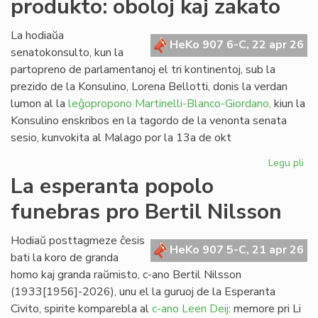
produkto: oboloj kaj zakato
de
kom
al
La hodiaŭa
HeKo 907 6-C, 22 apr 26
vi
senatokonsulto, kun la
partopreno de parlamentanoj el tri kontinentoj, sub la
prezido de la Konsulino, Lorena Bellotti, donis la verdan
lumon al la
leĝopropono Martinelli-Blanco-Giordano,
kiun la
Konsulino enskribos en la tagordo de la venonta senata
sesio, kunvokita al Malago por la 13a de okt
Legu pli
pri
Pr
La esperanta popolo
no
funebras pro Bertil Nilsson
fi
pro
obo
Hodiaŭ posttagmeze ĉesis
HeKo 907 5-C, 21 apr 26
kaj
bati la koro de granda
za
homo kaj granda raŭmisto, c-ano Bertil Nilsson
(1933[1956]-2026), unu el la guruoj de la Esperanta
Civito, spirite komparebla al
c-ano Leen Deij
: memore pri Li