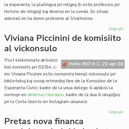
Lib
la esperanta, la plurlingva pri religioj (li estis profesoro pri
historio de religioj) kaj diversa en la sveda; ĉio situas
ankoraŭ en lia domo proksime al Stokholmo.
Legu pli
pri
Re
Viviana Piccinini de komisiito
en
al vickonsulo
Sv
la
bib
Post kelkmonata aktiveco
HeKo 907 6-C, 23 apr 26
de
kiel komisiito pri ISEBA, c-
c-
ino Viviana Piccinini estis nomumita hieraŭ vickonsulo pri
an
bibliotekoj kaj sociaj retmedioj fare de la Konsulino de la
Ni
Esperanta Civito: kadre de la unua delego ŝi aplikos la
normojn en
direktivo Giordano
, kadre de la dua ŝi okupiĝos
pri la Civita ĉeesto en Instagram unuavice.
Legu pli
pri
Vi
Pretas nova financa
Pic