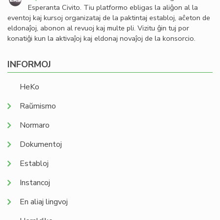
Esperanta Civito. Tiu platformo ebligas la aliĝon al la
eventoj kaj kursoj organizataj de la paktintaj establoj, aĉeton de
eldonaĵoj, abonon al revuoj kaj multe pli. Vizitu ĝin tuj por
konatiĝi kun la aktivaĵoj kaj eldonaj novaĵoj de la konsorcio.
INFORMOJ
HeKo
Raŭmismo
Normaro
Dokumentoj
Establoj
Instancoj
En aliaj lingvoj