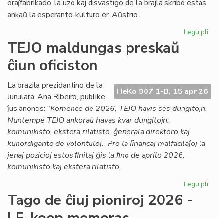
oraĵfabrikado, la uzo kaj disvastigo de la brajla skribo estas
ankaŭ la esperanto-kulturo en Aŭstrio.
Legu pli
pri
Ag
TEJO maldungas preskaŭ
pri
ĉiun oficiston
la
es
kul
La brazila prezidantino de la
HeKo 907 1-B, 15 apr 26
en
Junulara, Ana Ribeiro, publike
Aŭs
ĵus anoncis: “
Komence de 2026, TEJO havis ses dungitojn.
Nuntempe TEJO ankoraŭ havas kvar dungitojn:
komunikisto, ekstera rilatisto, ĝenerala direktoro kaj
kunordiganto de volontuloj. Pro la ﬁnancaj malfacilaĵoj la
jenaj pozicioj estos ﬁnitaj ĝis la ﬁno de aprilo 2026:
komunikisto kaj ekstera rilatisto.
Legu pli
pri
TE
Tago de ĉiuj pioniroj 2026 -
ma
LF-koop memoras
pr