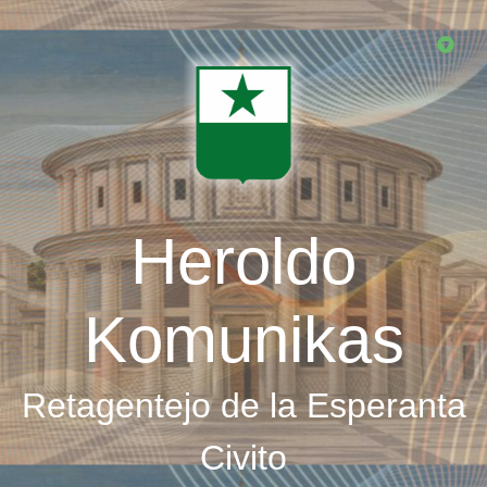
Skip
to
main
content
Heroldo
Komunikas
Retagentejo de la Esperanta
Civito