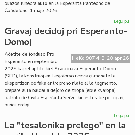
okazos funebra akto en la Esperanta Panteono de
Ĉaŭdefono, 1 majo 2026.
Legu pli
pri
La
Gravaj decidoj pri Esperanto-
es
Domoj
po
fu
pr
Aĉetite de fonduso Pro
HeKo 907 4-B, 20 apr 26
Ber
Esperanto en septembro
Ni
2025 kaj rebaptite kiel Skandinava Esperanto-Domo
(SED), la konstruoj en Lesjoforso ricevis ĉi-monate la
ekspertizon de faka entrepreno rilate al la tegmento,
prepare al la baldaŭa deĵoro de triopa (eble kvaropa)
patrolo de Civila Esperanta Servo, kiu estos tie por ripari,
purigi, ordigi.
Legu pli
pri
Gr
La "tesalonika prelego" en la
dec
pri