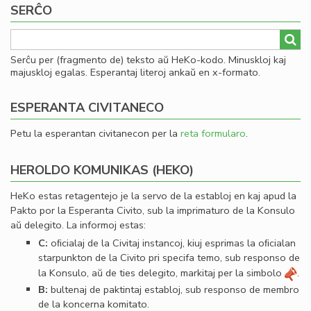
SERĈO
al
he
Serĉu per (fragmento de) teksto aŭ HeKo-kodo. Minuskloj kaj
majuskloj egalas. Esperantaj literoj ankaŭ en x-formato.
ESPERANTA CIVITANECO
Petu la esperantan civitanecon per la
reta formularo
.
HEROLDO KOMUNIKAS (HEKO)
HeKo estas retagentejo je la servo de la establoj en kaj apud la
Pakto por la Esperanta Civito, sub la imprimaturo de la Konsulo
aŭ delegito. La informoj estas:
C:
oﬁcialaj de la Civitaj instancoj, kiuj esprimas la oﬁcialan
starpunkton de la Civito pri specifa temo, sub responso de
la Konsulo, aŭ de ties delegito, markitaj per la simbolo
.
B:
bultenaj de paktintaj establoj, sub responso de membro
de la koncerna komitato.