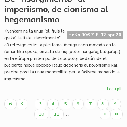
sin
imperiismo, de cionismo al
tu
'Ny
hegemonismo
Kvankam ne la unua (pli fruis la
HeKo 906 7-E, 12 apr 26
greka) la itala “risorgimento”
aŭ releviĝo estis la plej fama liberiĝa nacia movado en la
romantika epoko, enviata de ĉiuj (poloj, hungaroj, bulgaroj…)
en la eŭropa printempo de la popoloj; bedaŭrinde el
plejparte nobla epopeo Italio degeneris al koloniismo kaj,
precipe post la unua mondmilito per la faŝisma monarkio, al
imperiismo.
Legu pli
pri
De
Pagination
"ri
Unua
Antaŭa
Paĝo
Paĝo
Paĝo
Paĝo
Aktuala
Paĝo
Paĝo
3
4
5
6
7
8
9
…
al
paĝo
paĝo
paĝo
imp
Paĝo
Paĝo
Next
Last
10
11
…
de
page
page
ci