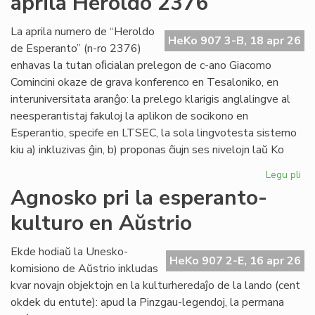
aprila Heroldo 2376
Es
Do
La aprila numero de “Heroldo
HeKo 907 3-B, 18 apr 26
de Esperanto” (n-ro 2376)
enhavas la tutan oﬁcialan prelegon de c-ano Giacomo
Comincini okaze de grava konferenco en Tesaloniko, en
interuniversitata aranĝo: la prelego klarigis anglalingve al
neesperantistaj fakuloj la aplikon de socikono en
Esperantio, specife en LTSEC, la sola lingvotesta sistemo
kiu a) inkluzivas ĝin, b) proponas ĉiujn ses nivelojn laŭ Ko
Legu pli
pri
La
Agnosko pri la esperanto-
"te
kulturo en Aŭstrio
pr
en
la
Ekde hodiaŭ la Unesko-
HeKo 907 2-E, 16 apr 26
apr
komisiono de Aŭstrio inkludas
He
kvar novajn objektojn en la kulturheredaĵo de la lando (cent
23
okdek du entute): apud la Pinzgau-legendoj, la permana