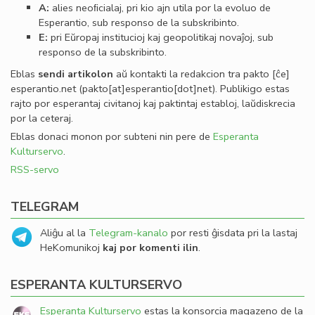
A:
alies neoﬁcialaj, pri kio ajn utila por la evoluo de
Esperantio, sub responso de la subskribinto.
E:
pri Eŭropaj institucioj kaj geopolitikaj novaĵoj, sub
responso de la subskribinto.
Eblas
sendi
artikolon
aŭ kontakti la redakcion tra
pakto
[ĉe]
esperantio
.
net
(pakto[at]esperantio[dot]net)
. Publikigo estas
rajto por esperantaj civitanoj kaj paktintaj establoj, laŭdiskrecia
por la ceteraj.
Eblas donaci monon por subteni nin pere de
Esperanta
Kulturservo
.
RSS-servo
TELEGRAM
Aliĝu al la
Telegram-kanalo
por resti ĝisdata pri la lastaj
HeKomunikoj
kaj por komenti ilin
.
ESPERANTA KULTURSERVO
Esperanta Kulturservo
estas la konsorcia magazeno de la