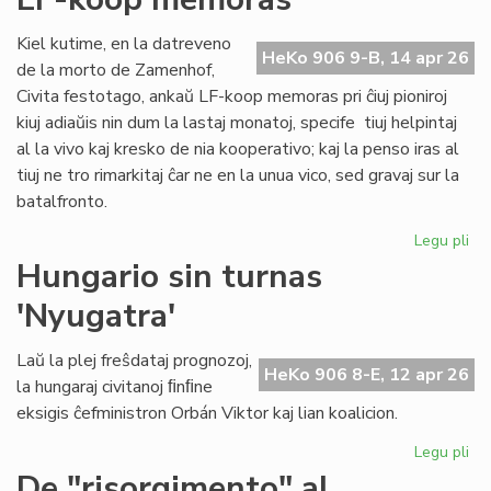
ĉiu
ofi
Kiel kutime, en la datreveno
HeKo 906 9-B, 14 apr 26
de la morto de Zamenhof,
Civita festotago, ankaŭ LF-koop memoras pri ĉiuj pioniroj
kiuj adiaŭis nin dum la lastaj monatoj, specife tiuj helpintaj
al la vivo kaj kresko de nia kooperativo; kaj la penso iras al
tiuj ne tro rimarkitaj ĉar ne en la unua vico, sed gravaj sur la
batalfronto.
Legu pli
pri
Ta
Hungario sin turnas
de
'Nyugatra'
ĉiuj
pio
20
Laŭ la plej freŝdataj prognozoj,
HeKo 906 8-E, 12 apr 26
-
la hungaraj civitanoj ﬁnﬁne
LF-
eksigis ĉefministron Orbán Viktor kaj lian koalicion.
ko
me
Legu pli
pri
Hu
De "risorgimento" al