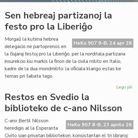
Sen hebreaj partizanoj la
festo pro la Liberiĝo
Morgaŭ la kutima hebrea
HeKo 907 9-B, 24 apr 26
delegacio ne partoprenos en
la ĉiujaraj festoj pro la Liberiĝo, per la norditala partizana
insurekcio kiu markis la ﬁnon de la civila milito en Italio,
kadre de la dua mondmilito: la oﬁciala klarigo estas ke
temas pri ŝabata tago.
Legu pli
pri
Se
Restos en Svedio la
he
biblioteko de c-ano Nilsson
par
la
fes
C-ano Bertil Nilsson
HeKo 907 8-B, 23 aprilo 26
pr
heredigis al la Esperanta
la
Civito sian privatan bibliotekon, konsistantan el tri libraroj: