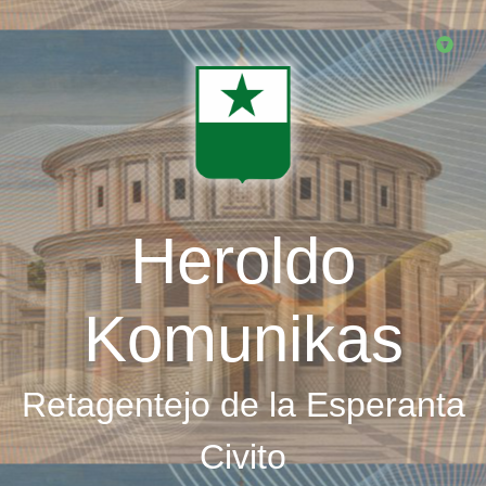
Skip
to
main
content
Heroldo
Komunikas
Retagentejo de la Esperanta
Civito