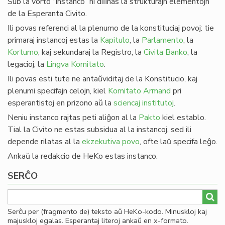
Sub la vorto “instanco” ni diﬁnas la strukturajn elementojn
de la Esperanta Civito.
Ili povas referenci al la plenumo de la konstituciaj povoj: tie
primaraj instancoj estas la
Kapitulo
, la
Parlamento
, la
Kortumo
, kaj sekundaraj la Registro, la
Civita Banko
, la
legacioj, la
Lingva Komitato
.
Ili povas esti tute ne antaŭviditaj de la Konstitucio, kaj
plenumi specifajn celojn, kiel
Komitato Armand
pri
esperantistoj en prizono aŭ la
sciencaj institutoj
.
Neniu instanco rajtas peti aliĝon al la
Pakto
kiel establo.
Tial la Civito ne estas subsidua al la instancoj, sed ili
depende rilatas al la
ekzekutiva povo
, ofte laŭ specifa leĝo.
Ankaŭ la redakcio de HeKo estas instanco.
SERĈO
Serĉu per (fragmento de) teksto aŭ HeKo-kodo. Minuskloj kaj
majuskloj egalas. Esperantaj literoj ankaŭ en x-formato.