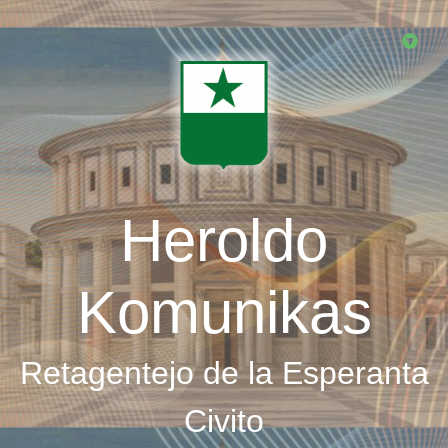
Skip
to
main
content
Heroldo
Komunikas
Retagentejo de la Esperanta
Civito