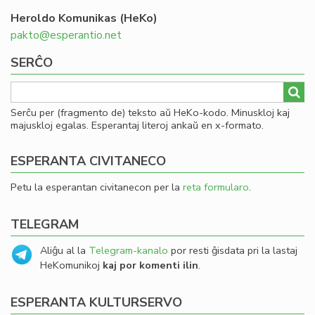
Heroldo Komunikas (HeKo)
pakto@esperantio.net
SERĈO
Serĉu per (fragmento de) teksto aŭ HeKo-kodo. Minuskloj kaj
majuskloj egalas. Esperantaj literoj ankaŭ en x-formato.
ESPERANTA CIVITANECO
Petu la esperantan civitanecon per la
reta formularo
.
TELEGRAM
Aliĝu al la
Telegram-kanalo
por resti ĝisdata pri la lastaj
HeKomunikoj
kaj por komenti ilin
.
ESPERANTA KULTURSERVO