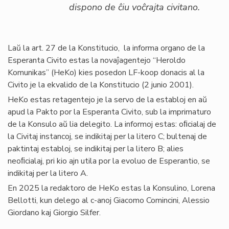
dispono de ĉiu voĉrajta civitano.
Laŭ la art. 27 de la Konstitucio, la informa organo de la
Esperanta Civito estas la novaĵagentejo “Heroldo
Komunikas” (HeKo) kies posedon LF-koop donacis al la
Civito je la ekvalido de la Konstitucio (2 junio 2001).
HeKo estas retagentejo je la servo de la establoj en aŭ
apud la Pakto por la Esperanta Civito, sub la imprimaturo
de la Konsulo aŭ lia delegito. La informoj estas: oﬁcialaj de
la Civitaj instancoj, se indikitaj per la litero C; bultenaj de
paktintaj establoj, se indikitaj per la litero B; alies
neoﬁcialaj, pri kio ajn utila por la evoluo de Esperantio, se
indikitaj per la litero A.
En 2025 la redaktoro de HeKo estas la Konsulino, Lorena
Bellotti, kun delego al c-anoj Giacomo Comincini, Alessio
Giordano kaj Giorgio Silfer.