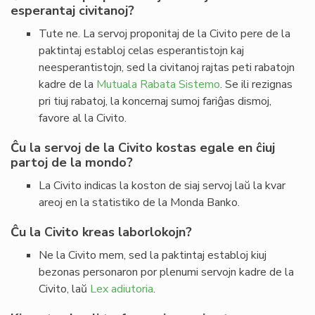
esperantaj civitanoj?
Tute ne. La servoj proponitaj de la Civito pere de la
paktintaj establoj celas esperantistojn kaj
neesperantistojn, sed la civitanoj rajtas peti rabatojn
kadre de la
Mutuala Rabata Sistemo
. Se ili rezignas
pri tiuj rabatoj, la koncernaj sumoj fariĝas dismoj,
favore al la Civito.
Ĉu la servoj de la Civito kostas egale en ĉiuj
partoj de la mondo?
La Civito indicas la koston de siaj servoj laŭ la kvar
areoj en la statistiko de la Monda Banko.
Ĉu la Civito kreas laborlokojn?
Ne la Civito mem, sed la paktintaj establoj kiuj
bezonas personaron por plenumi servojn kadre de la
Civito, laŭ
Lex adiutoria
.