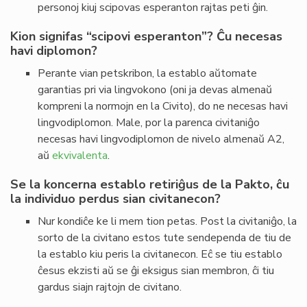
personoj kiuj scipovas esperanton rajtas peti ĝin.
Kion signifas “scipovi esperanton”? Ĉu necesas
havi diplomon?
Perante vian petskribon, la establo aŭtomate
garantias pri via lingvokono (oni ja devas almenaŭ
kompreni la normojn en la Civito), do ne necesas havi
lingvodiplomon. Male, por la parenca civitaniĝo
necesas havi lingvodiplomon de nivelo almenaŭ A2,
aŭ
ekvivalenta
.
Se la koncerna establo retiriĝus de la Pakto, ĉu
la individuo perdus sian civitanecon?
Nur kondiĉe ke li mem tion petas. Post la civitaniĝo, la
sorto de la civitano estos tute sendependa de tiu de
la establo kiu peris la civitanecon. Eĉ se tiu establo
ĉesus ekzisti aŭ se ĝi eksigus sian membron, ĉi tiu
gardus siajn rajtojn de civitano.