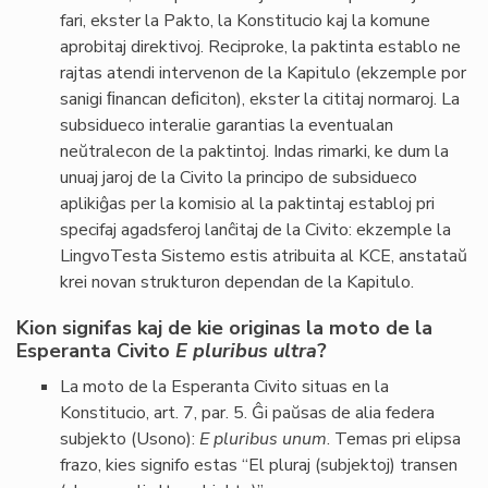
fari, ekster la Pakto, la Konstitucio kaj la komune
aprobitaj direktivoj. Reciproke, la paktinta establo ne
rajtas atendi intervenon de la Kapitulo (ekzemple por
sanigi ﬁnancan deﬁciton), ekster la cititaj normaroj. La
subsidueco interalie garantias la eventualan
neŭtralecon de la paktintoj. Indas rimarki, ke dum la
unuaj jaroj de la Civito la principo de subsidueco
aplikiĝas per la komisio al la paktintaj establoj pri
specifaj agadsferoj lanĉitaj de la Civito: ekzemple la
LingvoTesta Sistemo estis atribuita al KCE, anstataŭ
krei novan strukturon dependan de la Kapitulo.
Kion signifas kaj de kie originas la moto de la
Esperanta Civito
E pluribus ultra
?
La moto de la Esperanta Civito situas en la
Konstitucio, art. 7, par. 5. Ĝi paŭsas de alia federa
subjekto (Usono):
E pluribus unum
. Temas pri elipsa
frazo, kies signifo estas “El pluraj (subjektoj) transen