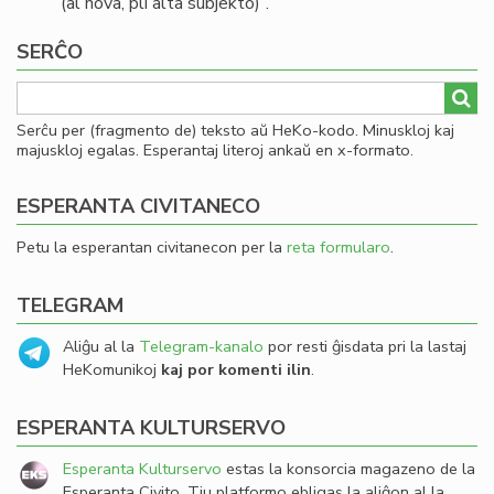
(al nova, pli alta subjekto)”.
SERĈO
Serĉu per (fragmento de) teksto aŭ HeKo-kodo. Minuskloj kaj
majuskloj egalas. Esperantaj literoj ankaŭ en x-formato.
ESPERANTA CIVITANECO
Petu la esperantan civitanecon per la
reta formularo
.
TELEGRAM
Aliĝu al la
Telegram-kanalo
por resti ĝisdata pri la lastaj
HeKomunikoj
kaj por komenti ilin
.
ESPERANTA KULTURSERVO
Esperanta Kulturservo
estas la konsorcia magazeno de la
Esperanta Civito. Tiu platformo ebligas la aliĝon al la