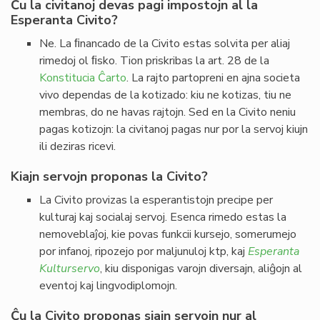
Ĉu la civitanoj devas pagi impostojn al la
Esperanta Civito?
Ne. La ﬁnancado de la Civito estas solvita per aliaj
rimedoj ol ﬁsko. Tion priskribas la art. 28 de la
Konstitucia Ĉarto
. La rajto partopreni en ajna societa
vivo dependas de la kotizado: kiu ne kotizas, tiu ne
membras, do ne havas rajtojn. Sed en la Civito neniu
pagas kotizojn: la civitanoj pagas nur por la servoj kiujn
ili deziras ricevi.
Kiajn servojn proponas la Civito?
La Civito provizas la esperantistojn precipe per
kulturaj kaj socialaj servoj. Esenca rimedo estas la
nemoveblaĵoj, kie povas funkcii kursejo, somerumejo
por infanoj, ripozejo por maljunuloj ktp, kaj
Esperanta
Kulturservo
, kiu disponigas varojn diversajn, aliĝojn al
eventoj kaj lingvodiplomojn.
Ĉu la Civito proponas siajn servojn nur al