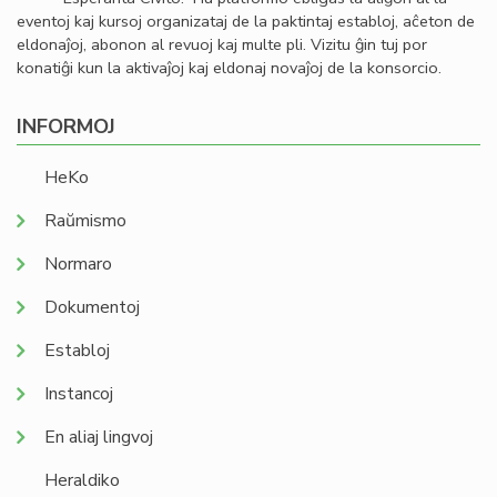
eventoj kaj kursoj organizataj de la paktintaj establoj, aĉeton de
eldonaĵoj, abonon al revuoj kaj multe pli. Vizitu ĝin tuj por
konatiĝi kun la aktivaĵoj kaj eldonaj novaĵoj de la konsorcio.
INFORMOJ
HeKo
Raŭmismo
Normaro
Dokumentoj
Establoj
Instancoj
En aliaj lingvoj
Heraldiko