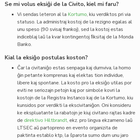
Se mi volus eksiĝi de la Civito, kiel mi faru?
Vi sendas leteron al la
Kortumo
, kiu verdiktos pri via
statuso. La administraj kostoj de la rezigno egalas al
unu speso (90 svisaj frankoj), sed la kostoj estas
indiceblaj laŭ la kvar kontingentoj ﬁksitaj de la Monda
Banko.
Kial la eksiĝo postulas koston?
Ĉar la civitaniĝo estas senpaga kaj dumviva, la homo
ĝin petante komprenas kaj elektas tion individue,
libere kaj spontane. La kosto pro la eksiĝo utilas por
eviti ne seriozajn petojn kaj por simbole kovri la
kostojn de la Registra Instanco kaj de la Kortumo, kiu
kunsidos por verdikti la ekscivitaniĝon. Oni konsideru
ke ekspluatante la rabatojn je kiuj civitano rajtas kadre
de
direktivo Hiltbrandt
, ekz. pro lingva ekzameno laŭ
LTSEC aŭ partopreno en evento organizita de
paktinta establo ktp, la ŝparota sumo dum unu jaro