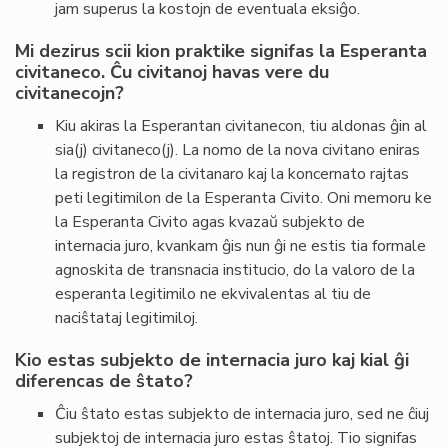
jam superus la kostojn de eventuala eksiĝo.
Mi dezirus scii kion praktike signifas la Esperanta
civitaneco. Ĉu civitanoj havas vere du
civitanecojn?
Kiu akiras la Esperantan civitanecon, tiu aldonas ĝin al
sia(j) civitaneco(j). La nomo de la nova civitano eniras
la registron de la civitanaro kaj la koncernato rajtas
peti legitimilon de la Esperanta Civito. Oni memoru ke
la Esperanta Civito agas kvazaŭ subjekto de
internacia juro, kvankam ĝis nun ĝi ne estis tia formale
agnoskita de transnacia institucio, do la valoro de la
esperanta legitimilo ne ekvivalentas al tiu de
naciŝtataj legitimiloj.
Kio estas subjekto de internacia juro kaj kial ĝi
diferencas de ŝtato?
Ĉiu ŝtato estas subjekto de internacia juro, sed ne ĉiuj
subjektoj de internacia juro estas ŝtatoj. Tio signifas