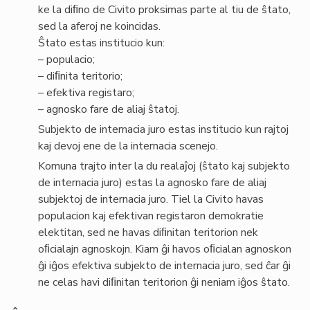
ke la diﬁno de Civito proksimas parte al tiu de ŝtato,
sed la aferoj ne koincidas.
Ŝtato estas institucio kun:
– populacio;
– diﬁnita teritorio;
– efektiva registaro;
– agnosko fare de aliaj ŝtatoj.
Subjekto de internacia juro estas institucio kun rajtoj
kaj devoj ene de la internacia scenejo.
Komuna trajto inter la du realaĵoj (ŝtato kaj subjekto
de internacia juro) estas la agnosko fare de aliaj
subjektoj de internacia juro. Tiel la Civito havas
populacion kaj efektivan registaron demokratie
elektitan, sed ne havas diﬁnitan teritorion nek
oﬁcialajn agnoskojn. Kiam ĝi havos oﬁcialan agnoskon
ĝi iĝos efektiva subjekto de internacia juro, sed ĉar ĝi
ne celas havi diﬁnitan teritorion ĝi neniam iĝos ŝtato.