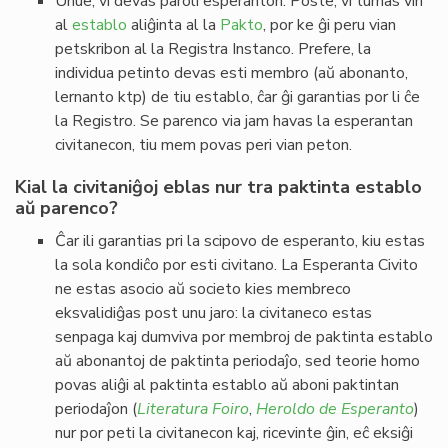
Unue, vi devas paroli esperanton. Poste, vi turnas vin
al
establo
aliĝinta al la
Pakto
, por ke ĝi peru vian
petskribon al la Registra Instanco. Prefere, la
individua petinto devas esti membro (aŭ abonanto,
lernanto ktp) de tiu establo, ĉar ĝi garantias por li ĉe
la Registro. Se parenco via jam havas la esperantan
civitanecon, tiu mem povas peri vian peton.
Kial la civitaniĝoj eblas nur tra paktinta establo
aŭ parenco?
Ĉar ili garantias pri la scipovo de esperanto, kiu estas
la sola kondiĉo por esti civitano. La Esperanta Civito
ne estas asocio aŭ societo kies membreco
eksvalidiĝas post unu jaro: la civitaneco estas
senpaga kaj dumviva por membroj de paktinta establo
aŭ abonantoj de paktinta periodaĵo, sed teorie homo
povas aliĝi al paktinta establo aŭ aboni paktintan
periodaĵon (
Literatura Foiro
,
Heroldo de Esperanto
)
nur por peti la civitanecon kaj, ricevinte ĝin, eĉ eksiĝi