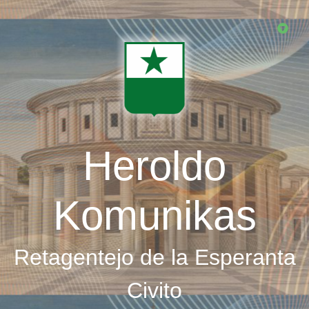
Skip
to
main
content
Heroldo
Komunikas
Retagentejo de la Esperanta
Civito