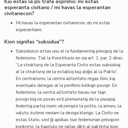
Kiu estas la pli trafa esprimo: mi estas
esperanta civitano / mi havas la esperantan
civitanecon?
Mi havas la esperantan civitanecon, do mi estas
esperantiano.
Kion signifas “subsidua”?
Subsidueco estas unu el la fundamentaj principoj de la
federismo. Tial la Konstitucio en sia art. 1, par. 2 diras:
“La strukturoj de la Esperanta Civito estas subsiduaj
al la strukturoj de la establoj kiuj aliĝis al la Pakto”.
En centralismo, la centra aŭtoritato regas ĉion, kaj
eventuale delegas al la periferio kelkajn povojn. En
federismo, la centra aŭtoritato havas nur tiujn
povojn kiuj ne povas esti plenumataj de la unuopaj
federitaj partoj mem: ekzemple la poŝto, la armeo, la
valuto; kutime neniam la deviga klerigo. La Civito ne
estas ŝtato, sed ĝi aplikas tiun federisman principon:
konkrete, la Kapitulo ne rajtas dikti al paktintoj kion