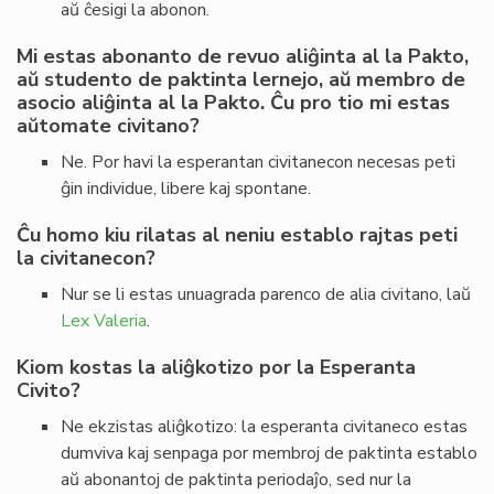
aŭ ĉesigi la abonon.
Mi estas abonanto de revuo aliĝinta al la Pakto,
aŭ studento de paktinta lernejo, aŭ membro de
asocio aliĝinta al la Pakto. Ĉu pro tio mi estas
aŭtomate civitano?
Ne. Por havi la esperantan civitanecon necesas peti
ĝin individue, libere kaj spontane.
Ĉu homo kiu rilatas al neniu establo rajtas peti
la civitanecon?
Nur se li estas unuagrada parenco de alia civitano, laŭ
Lex Valeria
.
Kiom kostas la aliĝkotizo por la Esperanta
Civito?
Ne ekzistas aliĝkotizo: la esperanta civitaneco estas
dumviva kaj senpaga por membroj de paktinta establo
aŭ abonantoj de paktinta periodaĵo, sed nur la