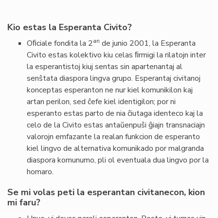
Kio estas la Esperanta Civito?
an
Oﬁciale fondita la 2
de junio 2001, la Esperanta
Civito estas kolektivo kiu celas ﬁrmigi la rilatojn inter
la esperantistoj kiuj sentas sin apartenantaj al
senŝtata diaspora lingva grupo. Esperantaj civitanoj
konceptas esperanton ne nur kiel komunikilon kaj
artan perilon, sed ĉefe kiel identigilon; por ni
esperanto estas parto de nia ĉiutaga identeco kaj la
celo de la Civito estas antaŭenpuŝi ĝiajn transnaciajn
valorojn emfazante la realan funkcion de esperanto
kiel lingvo de alternativa komunikado por malgranda
diaspora komunumo, pli ol eventuala dua lingvo por la
homaro.
Se mi volas peti la esperantan civitanecon, kion
mi faru?