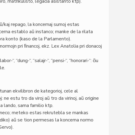
ro, matrikulisto, legacia asistanto ktp).
aŭ/kaj repago, la koncernaj sumoj estas
cerna establo aŭ instanco; manke de la rilata
ora konto (kaso de la Parlamento).
normojn pri ﬁnancoj, ekz. Lex Anatolia pri donacoj
or-“, “dung-“, “salajr-“, “pensi-“, “honorari-“: ĉiu
le.
nan ekvilibron de kategorioj, cele al
 ne estu tro da viroj aŭ tro da virinoj, aŭ origine
ma lando, sama familio ktp.
aneco; meteko estas rekrutebla se mankas
diko) aŭ se tion permesas la koncerna normo
Servo).