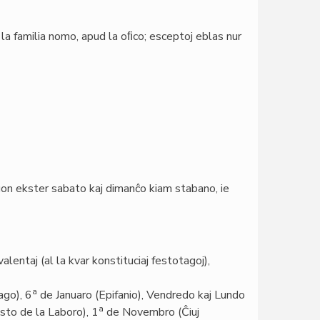
 la familia nomo, apud la oﬁco; esceptoj eblas nur
gon ekster sabato kaj dimanĉo kiam stabano, ie
alentaj (al la kvar konstituciaj festotagoj),
a
ago), 6
de Januaro (Epifanio), Vendredo kaj Lundo
a
sto de la Laboro), 1
de Novembro (Ĉiuj