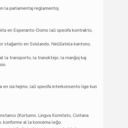
 en la parlamentaj reglamentoj.
ta en Esperanto-Domo laŭ specifa kontrakto,
por staĝanto en Svislando, Neŭŝatela kantono,
 la transporto, la tranoktejo, la manĝoj kaj
sio.
en sia hejmo, laŭ specifa interkonsento lige kun
 instanco (Kortumo, Lingva Komitato, Civitana
to, konforme al la koncerna leĝo.