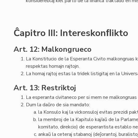
konsidereblaj kiel parto de la ﬁnanca traktado en mis
Ĉapitro III: Intereskonﬂikto
Art. 12: Malkongrueco
La Konstitucio de la Esperanta Civito malkongruas ku
respektas homajn rajtojn.
La homaj rajtoj estas la tridek listigitaj en la Univer
Art. 13: Restriktoj
La esperanta civitaneco per si mem ne malkongruas
Dum la daŭro de sia mandato:
la Konsulo kaj la vickonsuloj evitas prezidi pak
la membroj de la Kapitulo kaj/aŭ de la Parlame
komitato, direkcio) de esperantista establo ne 
ankaŭ la ceteraj stabanoj (deĵorantoj, buralisto