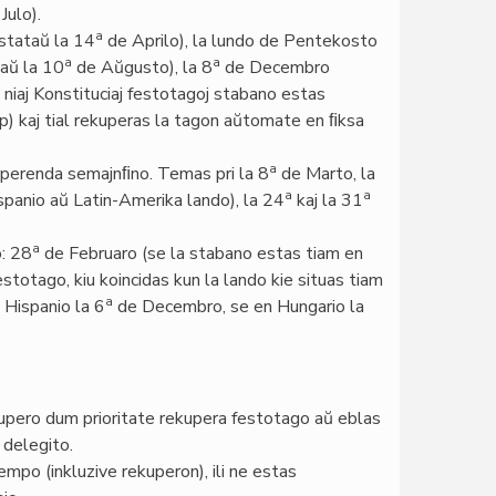
Julo).
a
nstataŭ la 14
de Aprilo), la lundo de Pentekosto
a
a
aŭ la 10
de Aŭgusto), la 8
de Decembro
niaj Konstituciaj festotagoj stabano estas
p) kaj tial rekuperas la tagon aŭtomate en ﬁksa
a
kuperenda semajnﬁno. Temas pri la 8
de Marto, la
a
a
panio aŭ Latin-Amerika lando), la 24
kaj la 31
a
o: 28
de Februaro (se la stabano estas tiam en
estotago, kiu koincidas kun la lando kie situas tiam
a
Hispanio la 6
de Decembro, se en Hungario la
upero dum prioritate rekupera festotago aŭ eblas
 delegito.
mpo (inkluzive rekuperon), ili ne estas