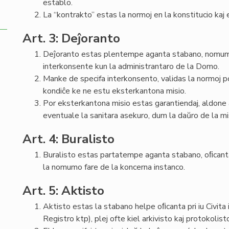
establo.
La “kontrakto” estas la normoj en la konstitucio kaj
Art. 3: Deĵoranto
Deĵoranto estas plentempe aganta stabano, nomumi
interkonsente kun la administrantaro de la Domo.
Manke de specifa interkonsento, validas la normoj 
kondiĉe ke ne estu eksterkantona misio.
Por eksterkantona misio estas garantiendaj, aldone al
eventuale la sanitara asekuro, dum la daŭro de la mi
Art. 4: Buralisto
Buralisto estas partatempe aganta stabano, oﬁcanta 
la nomumo fare de la koncerna instanco.
Art. 5: Aktisto
Aktisto estas la stabano helpe oﬁcanta pri iu Civita
Registro ktp), plej ofte kiel arkivisto kaj protokolis