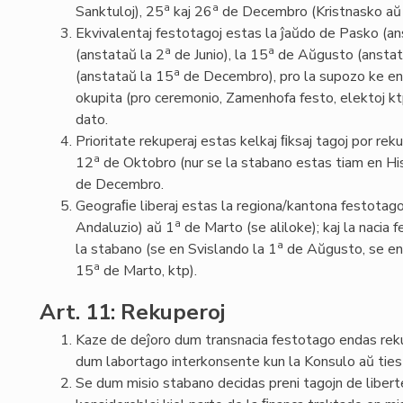
a
a
Sanktuloj), 25
kaj 26
de Decembro (Kristnasko aŭ 
Ekvivalentaj festotagoj estas la ĵaŭdo de Pasko (a
a
a
(anstataŭ la 2
de Junio), la 15
de Aŭgusto (anstat
a
(anstataŭ la 15
de Decembro), pro la supozo ke en 
okupita (pro ceremonio, Zamenhofa festo, elektoj kt
dato.
Prioritate rekuperaj estas kelkaj ﬁksaj tagoj por re
a
12
de Oktobro (nur se la stabano estas tiam en His
de Decembro.
Geograﬁe liberaj estas la regiona/kantona festotag
a
Andaluzio) aŭ 1
de Marto (se aliloke); kaj la nacia f
a
la stabano (se en Svislando la 1
de Aŭgusto, se en 
a
15
de Marto, ktp).
Art. 11: Rekuperoj
Kaze de deĵoro dum transnacia festotago endas rek
dum labortago interkonsente kun la Konsulo aŭ ties
Se dum misio stabano decidas preni tagojn de liberte