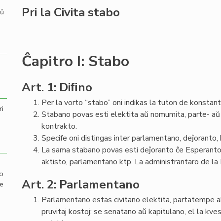
Pri la Civita stabo
aŭ
Ĉapitro I: Stabo
Art. 1: Diﬁno
Per la vorto “stabo” oni indikas la tuton de konstant
ri
Stabano povas esti elektita aŭ nomumita, parte- aŭ
kontrakto.
Specife oni distingas inter parlamentano, deĵoranto, b
La sama stabano povas esti deĵoranto ĉe Esperanto-
aktisto, parlamentano ktp. La administrantaro de la
mo
Art. 2: Parlamentano
de
Parlamentano estas civitano elektita, partatempe akt
pruvitaj kostoj: se senatano aŭ kapitulano, el la kve