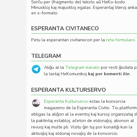
Serĉu per (fragmento de) teksto aŭ HeKo-kodo.
Minuskloj kaj majuskloj egalas. Esperantaj literoj ank
en x-formato.
ESPERANTA CIVITANECO
Petu la esperantan civitanecon per la
reta formularo
.
TELEGRAM
Aliĝu al la
Telegram-kanalo
por resti ĝisdata p
la lastaj HeKomunikoj
kaj por komenti ilin
.
ESPERANTA KULTURSERVO
Esperanta Kulturservo
estas la konsorcia
magazeno de la Esperanta Civito. Tiu platfor
ebligas la aliĝon al la eventoj kaj kursoj organizataj 
la paktintaj establoj, aĉeton de eldonaĵoj, abonon al
revuoj kaj multe pli. Vizitu ĝin tuj por konatiĝi kun la
aktivaĵoj kaj eldonaj novaĵoj de la konsorcio.