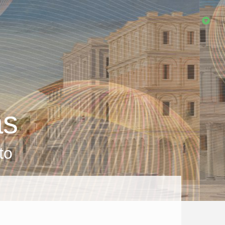
as
to