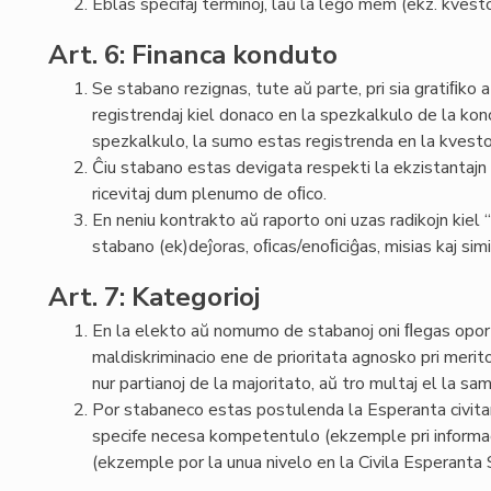
Eblas specifaj terminoj, laŭ la leĝo mem (ekz. kvesto
Art. 6: Financa konduto
Se stabano rezignas, tute aŭ parte, pri sia gratiﬁko 
registrendaj kiel donaco en la spezkalkulo de la kon
spezkalkulo, la sumo estas registrenda en la kvest
Ĉiu stabano estas devigata respekti la ekzistantajn 
ricevitaj dum plenumo de oﬁco.
En neniu kontrakto aŭ raporto oni uzas radikojn kiel “lab
stabano (ek)deĵoras, oﬁcas/enoﬁciĝas, misias kaj simi
Art. 7: Kategorioj
En la elekto aŭ nomumo de stabanoj oni ﬂegas oportu
maldiskriminacio ene de prioritata agnosko pri meritoj:
nur partianoj de la majoritato, aŭ tro multaj el la sa
Por stabaneco estas postulenda la Esperanta civit
specife necesa kompetentulo (ekzemple pri informa
(ekzemple por la unua nivelo en la Civila Esperanta 