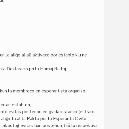
io.
n la aliĝo al aŭ aktiveco por establo kiu ne
sala Deklaracio pri la Homaj Rajtoj.
 kun la membreco en esperantista organizo.
tintan establon;
nto evitas postenon en gvida instanco (estraro,
aliĝinta al la Pakto por la Esperanta Civito.
j, aktistoj) evitas tian postenon, laŭ la respektiva